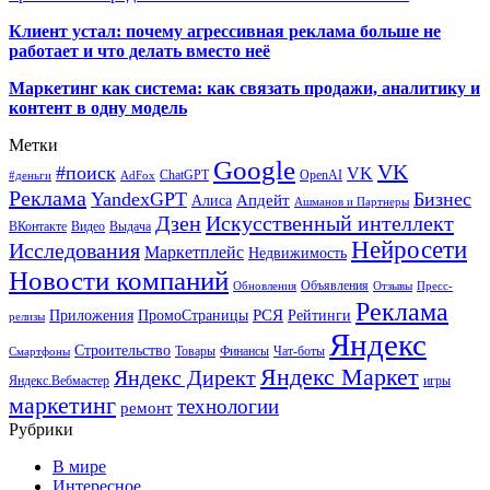
Клиент устал: почему агрессивная реклама больше не
работает и что делать вместо неё
Маркетинг как система: как связать продажи, аналитику и
контент в одну модель
Метки
Google
VK
#поиск
VK
ChatGPT
OpenAI
#деньги
AdFox
Реклама
YandexGPT
Бизнес
Апдейт
Алиса
Ашманов и Партнеры
Искусственный интеллект
Дзен
ВКонтакте
Видео
Выдача
Нейросети
Исследования
Маркетплейс
Недвижимость
Новости компаний
Объявления
Обновления
Отзывы
Пресс-
Реклама
РСЯ
Приложения
ПромоСтраницы
Рейтинги
релизы
Яндекс
Строительство
Товары
Финансы
Чат-боты
Смартфоны
Яндекс Маркет
Яндекс Директ
Яндекс.Вебмастер
игры
маркетинг
технологии
ремонт
Рубрики
В мире
Интересное