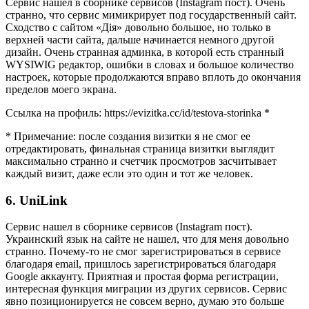
Сервис нашел в сборнике сервисов (Instagram пост). Очень
странно, что сервис мимикрирует под государственный сайт.
Сходство с сайтом «Дія» довольно большое, но только в
верхней части сайта, дальше начинается немного другой
дизайн. Очень странная админка, в которой есть странный
WYSIWIG редактор, ошибки в словах и большое количество
настроек, которые продолжаются вправо вплоть до окончания
пределов моего экрана.
Ссылка на профиль: https://evizitka.cc/id/testova-storinka *
* Примечание: после создания визитки я не смог ее
отредактировать, финальная страница визитки выглядит
максимально странно и счетчик просмотров засчитывает
каждый визит, даже если это один и тот же человек.
6. UniLink
Сервис нашел в сборнике сервисов (Instagram пост).
Украинский язык на сайте не нашел, что для меня довольно
странно. Почему-то не смог зарегистрироваться в сервисе
благодаря email, пришлось зарегистрироваться благодаря
Google аккаунту. Приятная и простая форма регистрации,
интересная функция миграции из других сервисов. Сервис
явно позиционируется не совсем верно, думаю это больше