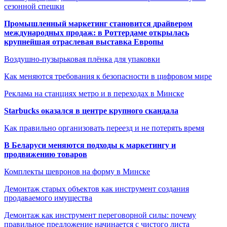
сезонной спешки
Промышленный маркетинг становится драйвером
международных продаж: в Роттердаме открылась
крупнейшая отраслевая выставка Европы
Воздушно-пузырьковая плёнка для упаковки
Как меняются требования к безопасности в цифровом мире
Реклама на станциях метро и в переходах в Минске
Starbucks оказался в центре крупного скандала
Как правильно организовать переезд и не потерять время
В Беларуси меняются подходы к маркетингу и
продвижению товаров
Комплекты шевронов на форму в Минске
Демонтаж старых объектов как инструмент создания
продаваемого имущества
Демонтаж как инструмент переговорной силы: почему
правильное предложение начинается с чистого листа