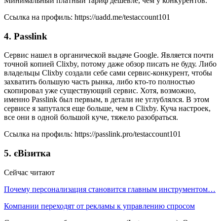
Минимальный платный тариф дешевле, чем у конкурентов.
Ссылка на профиль: https://uadd.me/testaccount101
4. Passlink
Сервис нашел в органической выдаче Google. Является почти
точной копией Clixby, потому даже обзор писать не буду. Либо
владельцы Clixby создали себе сами сервис-конкурент, чтобы
захватить большую часть рынка, либо кто-то полностью
скопировал уже существующий сервис. Хотя, возможно,
именно Passlink был первым, в детали не углублялся. В этом
сервисе я запутался еще больше, чем в Clixby. Куча настроек,
все они в одной большой куче, тяжело разобраться.
Ссылка на профиль: https://passlink.pro/testaccount101
5. єВізитка
Сейчас читают
Почему персонализация становится главным инструментом…
Компании переходят от рекламы к управлению спросом