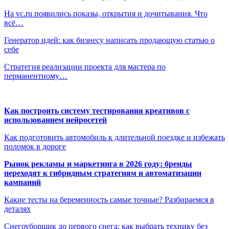
На vc.ru появились показы, открытия и дочитывания. Что
всё…
Генератор идей: как бизнесу написать продающую статью о
себе
Стратегия реализации проекта для мастера по
перманентному…
Как построить систему тестирования креативов с
использованием нейросетей
Как подготовить автомобиль к длительной поездке и избежать
поломок в дороге
Рынок рекламы и маркетинга в 2026 году: бренды
переходят к гибридным стратегиям и автоматизации
кампаний
Какие тесты на беременность самые точные? Разбираемся в
деталях
Снегоуборщик до первого снега: как выбрать технику без