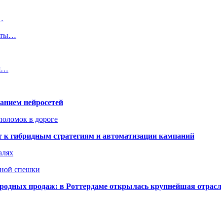
…
соты…
оя…
ванием нейросетей
поломок в дороге
ят к гибридным стратегиям и автоматизации кампаний
алях
нной спешки
одных продаж: в Роттердаме открылась крупнейшая отрас