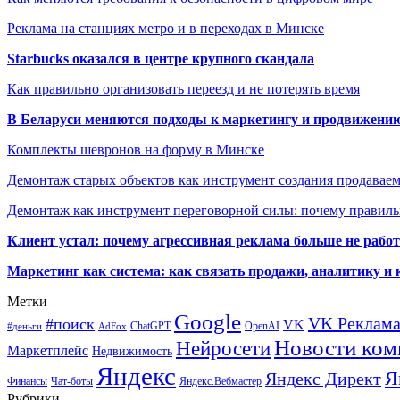
Реклама на станциях метро и в переходах в Минске
Starbucks оказался в центре крупного скандала
Как правильно организовать переезд и не потерять время
В Беларуси меняются подходы к маркетингу и продвижени
Комплекты шевронов на форму в Минске
Демонтаж старых объектов как инструмент создания продавае
Демонтаж как инструмент переговорной силы: почему правильн
Клиент устал: почему агрессивная реклама больше не работа
Маркетинг как система: как связать продажи, аналитику и 
Метки
Google
VK Реклам
#поиск
VK
ChatGPT
OpenAI
#деньги
AdFox
Новости ком
Нейросети
Маркетплейс
Недвижимость
Яндекс
Я
Яндекс Директ
Финансы
Чат-боты
Яндекс.Вебмастер
Рубрики