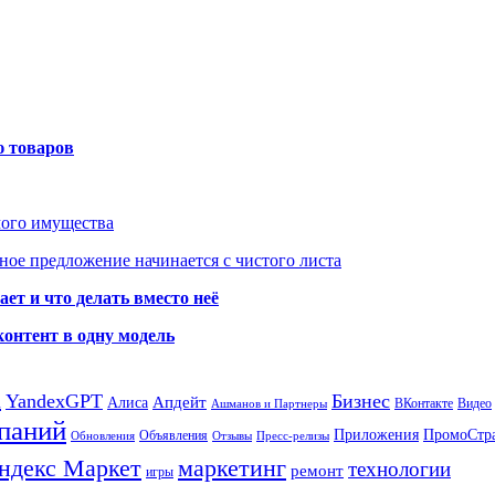
ю товаров
мого имущества
ое предложение начинается с чистого листа
ет и что делать вместо неё
контент в одну модель
а
YandexGPT
Бизнес
Апдейт
Алиса
ВКонтакте
Видео
Ашманов и Партнеры
паний
Приложения
ПромоСтр
Объявления
Обновления
Отзывы
Пресс-релизы
ндекс Маркет
маркетинг
технологии
ремонт
игры