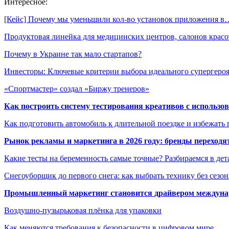
Интересное:
[Кейс] Почему мы уменьшили кол-во установок приложения в
Продуктовая линейка для медицинских центров, салонов кра
Почему в Украине так мало стартапов?
Инвесторы: Ключевые критерии выбора идеального супергер
«Спортмастер» создал «Биржу тренеров»
Как построить систему тестирования креативов с использо
Как подготовить автомобиль к длительной поездке и избежать 
Рынок рекламы и маркетинга в 2026 году: бренды переход
Какие тесты на беременность самые точные? Разбираемся в дет
Снегоуборщик до первого снега: как выбрать технику без сезо
Промышленный маркетинг становится драйвером междунар
Воздушно-пузырьковая плёнка для упаковки
Как меняются требования к безопасности в цифровом мире