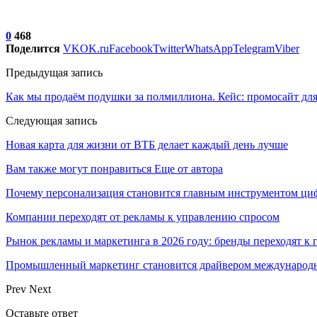
0
468
Поделится
VK
OK.ru
Facebook
Twitter
WhatsApp
Telegram
Viber
Предыдущая запись
Как мы продаём подушки за полмиллиона. Кейс: промосайт дл
Следующая запись
Новая карта для жизни от ВТБ делает каждый день лучше
Вам также могут понравиться
Еще от автора
Почему персонализация становится главным инструментом ци
Компании переходят от рекламы к управлению спросом
Рынок рекламы и маркетинга в 2026 году: бренды переходят к
Промышленный маркетинг становится драйвером международн
Prev
Next
Оставьте ответ