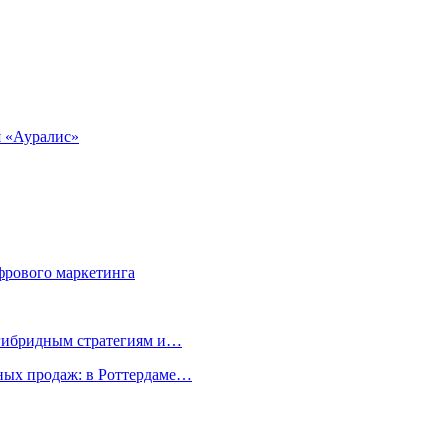
я «Ауралис»
фрового маркетинга
 гибридным стратегиям и…
ых продаж: в Роттердаме…