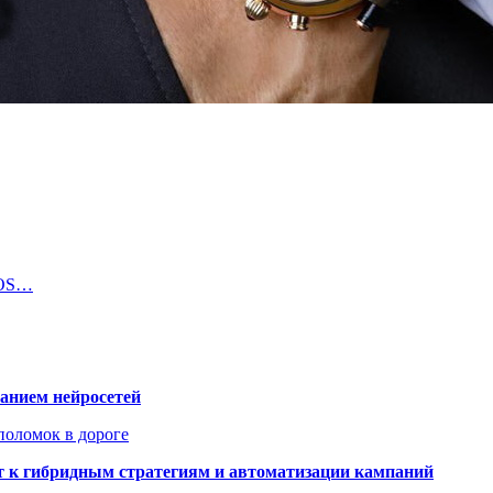
iOS…
ванием нейросетей
поломок в дороге
ят к гибридным стратегиям и автоматизации кампаний