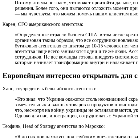
Потому что мы не знаем, что может произойти дальше, и
решения. Более того, они пытаются отложить момент при
— мы чувствуем, что можем помочь нашим клиентам высто
Карен, CFO американского агентства:
«Определенные отрасли бизнеса США, в том числе креатив
организован таким образом, что все сотрудники вовлека
бутиковых агентствах со штатом до 10-15 человек нет ч
агентства чаще всего занимаются одни и те же люди. Acco
сотрудников. Не все команды готовы внедрять системност
который начинает трансформацию внутри и налаживает 
Европейцам интересно открывать для се
Ханс, соучредитель бельгийского агентства:
«Кто знал, что Украина окажется столь неожиданной скр
замечательных и важных товаров и продуктов происходит
что, несмотря на войну, украинцы не останавливаются,
Однако для нас, иностранцев, сотрудничать с Украиной 
Теофиль, Head of Strategy агентства по Марокко:
«Я до сих пор нахожусь под глубоким впечатлением от в