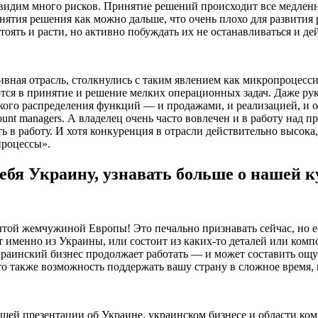
 видим много рисков. Принятие решений происходит все медлен
нятия решения как можно дальше, что очень плохо для развития
ять и расти, но активно побуждать их не останавливаться и дей
ная отрасль, столкнулись с таким явлением как микропроцессин
ются в принятие и решение мелких операционных задач. Даже ру
еткого распределения функций — и продажами, и реализацией, и 
unt managers. А владелец очень часто вовлечен и в работу над 
ь в работу. И хотя конкуренция в отрасли действительно высока,
процессы».
бя Украину, узнавать больше о нашей ку
ытой жемчужиной Европы! Это печально признавать сейчас, но е
 именно из Украины, или состоит из каких-то деталей или комп
 украинский бизнес продолжает работать — и может составить 
это также возможность поддержать вашу страну в сложное время,
ашей презентации об Украине, украинском бизнесе и области ко