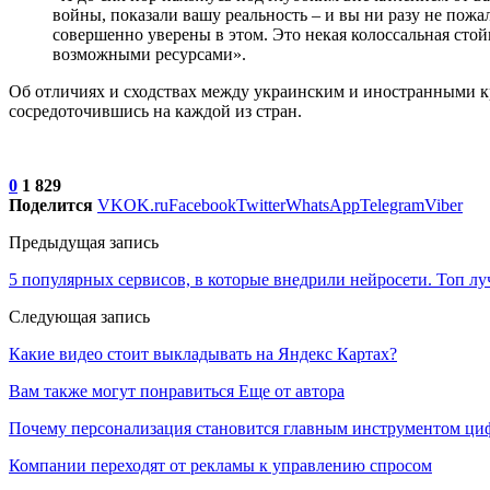
войны, показали вашу реальность – и вы ни разу не пожа
совершенно уверены в этом. Это некая колоссальная сто
возможными ресурсами».
Об отличиях и сходствах между украинским и иностранными к
сосредоточившись на каждой из стран.
0
1 829
Поделится
VK
OK.ru
Facebook
Twitter
WhatsApp
Telegram
Viber
Предыдущая запись
5 популярных сервисов, в которые внедрили нейросети. Топ л
Следующая запись
Какие видео стоит выкладывать на Яндекс Картах?
Вам также могут понравиться
Еще от автора
Почему персонализация становится главным инструментом ци
Компании переходят от рекламы к управлению спросом