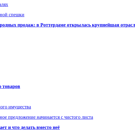
алях
нной спешки
одных продаж: в Роттердаме открылась крупнейшая отрас
ю товаров
мого имущества
ое предложение начинается с чистого листа
ет и что делать вместо неё