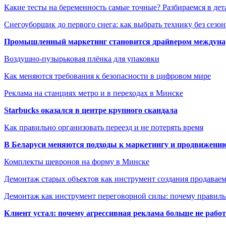
Какие тесты на беременность самые точные? Разбираемся в дет
Снегоуборщик до первого снега: как выбрать технику без сезо
Промышленный маркетинг становится драйвером междунар
Воздушно-пузырьковая плёнка для упаковки
Как меняются требования к безопасности в цифровом мире
Реклама на станциях метро и в переходах в Минске
Starbucks оказался в центре крупного скандала
Как правильно организовать переезд и не потерять время
В Беларуси меняются подходы к маркетингу и продвижени
Комплекты шевронов на форму в Минске
Демонтаж старых объектов как инструмент создания продавае
Демонтаж как инструмент переговорной силы: почему правильн
Клиент устал: почему агрессивная реклама больше не работа