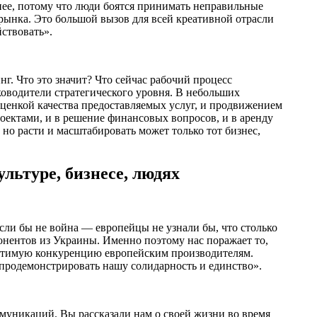
нее, потому что люди боятся принимать неправильные
 рынка. Это большой вызов для всей креативной отрасли
ствовать».
г. Что это значит? Что сейчас рабочий процесс
ководители стратегического уровня. В небольших
оценкой качества предоставляемых услуг, и продвижением
проектами, и в решение финансовых вопросов, и в аренду
 но расти и масштабировать может только тот бизнес,
льтуре, бизнесе, людях
сли бы не война — европейцы не узнали бы, что столько
онентов из Украины. Именно поэтому нас поражает то,
ощутимую конкуренцию европейским производителям.
 продемонстрировать нашу солидарность и единство».
ммуникаций. Вы рассказали нам о своей жизни во время