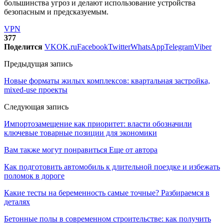
большинства угроз и делают использование устройства
безопасным и предсказуемым.
VPN
377
Поделится
VK
OK.ru
Facebook
Twitter
WhatsApp
Telegram
Viber
Предыдущая запись
Новые форматы жилых комплексов: квартальная застройка,
mixed-use проекты
Следующая запись
Импортозамещение как приоритет: власти обозначили
ключевые товарные позиции для экономики
Вам также могут понравиться
Еще от автора
Как подготовить автомобиль к длительной поездке и избежать
поломок в дороге
Какие тесты на беременность самые точные? Разбираемся в
деталях
Бетонные полы в современном строительстве: как получить