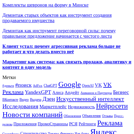
Комплекты шевронов на форму в Минске
Демонтаж старых объектов как инструмент создания
продаваемого имущества
Демонтаж как инструмент переговорной силы: почему
правильное предложение начинается с чистого листа
Клиент устал: почему агрессивная реклама больше не
работает и что делать вместо неё
Маркетинг как система: как связать продажи, аналитику и
контент в одну модель
Метки
Google
VK
#поиск
VK
ChatGPT
OpenAI
#деньги
AdFox
Реклама
YandexGPT
Бизнес
Апдейт
Алиса
Ашманов и Партнеры
Искусственный интеллект
Дзен
ВКонтакте
Видео
Выдача
Нейросети
Исследования
Маркетплейс
Недвижимость
Новости компаний
Объявления
Обновления
Отзывы
Пресс-
Реклама
РСЯ
Приложения
ПромоСтраницы
Рейтинги
релизы
Яндекс
Строительство
Товары
Финансы
Чат-боты
Смартфоны