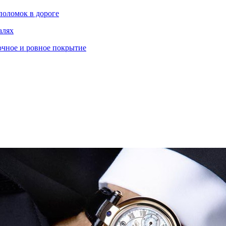
поломок в дороге
алях
очное и ровное покрытие