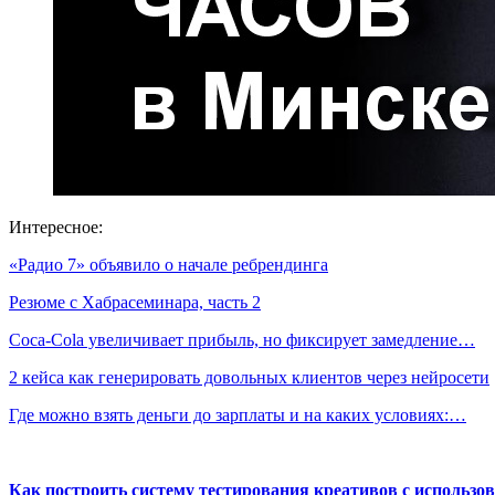
Интересное:
«Радио 7» объявило о начале ребрендинга
Резюме с Хабрасеминара, часть 2
Coca-Cola увеличивает прибыль, но фиксирует замедление…
2 кейса как генерировать довольных клиентов через нейросети
Где можно взять деньги до зарплаты и на каких условиях:…
Как построить систему тестирования креативов с использо