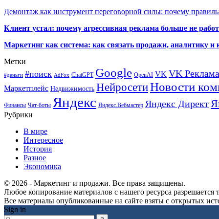
Демонтаж как инструмент переговорной силы: почему правильн
Клиент устал: почему агрессивная реклама больше не работа
Маркетинг как система: как связать продажи, аналитику и 
Метки
Google
VK Реклам
#поиск
VK
ChatGPT
OpenAI
#деньги
AdFox
Новости ком
Нейросети
Маркетплейс
Недвижимость
Яндекс
Я
Яндекс Директ
Финансы
Чат-боты
Яндекс.Вебмастер
Рубрики
В мире
Интересное
История
Разное
Экономика
© 2026 - Маркетинг и продажи. Все права защищены.
Любое копирование материалов с нашего ресурса разрешается т
Все материалы опубликованные на сайте взяты с открытых исто
Sign in