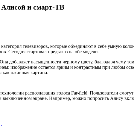
 Алисой и смарт-ТВ
атегория телевизоров, которые объединяют в себе умную колон
ов. Сегодня стартовал предзаказ на обе модели.
 Она добавляет насыщенности черному цвету, благодаря чему т
: изображение остается ярким и контрастным при любом освеще
я как ожившая картина.
ехнологии распознавания голоса Far-field. Пользователи смогут
и выключенном экране. Например, можно попросить Алису включи
ь…