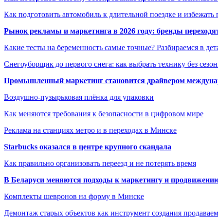
Как подготовить автомобиль к длительной поездке и избежать 
Рынок рекламы и маркетинга в 2026 году: бренды переход
Какие тесты на беременность самые точные? Разбираемся в дет
Снегоуборщик до первого снега: как выбрать технику без сезо
Промышленный маркетинг становится драйвером междунар
Воздушно-пузырьковая плёнка для упаковки
Как меняются требования к безопасности в цифровом мире
Реклама на станциях метро и в переходах в Минске
Starbucks оказался в центре крупного скандала
Как правильно организовать переезд и не потерять время
В Беларуси меняются подходы к маркетингу и продвижени
Комплекты шевронов на форму в Минске
Демонтаж старых объектов как инструмент создания продавае