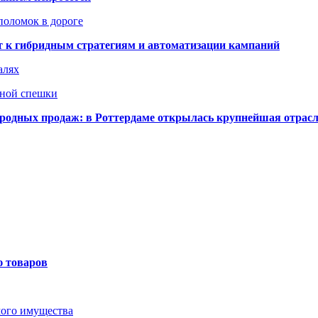
поломок в дороге
ят к гибридным стратегиям и автоматизации кампаний
алях
нной спешки
одных продаж: в Роттердаме открылась крупнейшая отрас
ю товаров
мого имущества