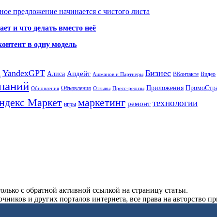
ое предложение начинается с чистого листа
ет и что делать вместо неё
контент в одну модель
а
YandexGPT
Бизнес
Апдейт
Алиса
ВКонтакте
Видео
Ашманов и Партнеры
паний
Приложения
ПромоСтр
Объявления
Обновления
Отзывы
Пресс-релизы
ндекс Маркет
маркетинг
технологии
ремонт
игры
олько с обратной активной ссылкой на страницу статьи.
чников и других порталов интернета, все права на авторство п