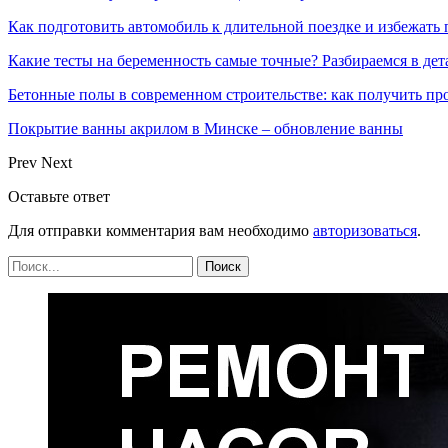
Как подготовить автомобиль к длительной поездке и избежать 
Какие тесты на беременность самые точные? Разбираемся в дет
Бетонные полы в современном строительстве: как получить пр
Покрытие ванны акрилом в Минске – обновление ванны
Prev
Next
Оставьте ответ
Для отправки комментария вам необходимо
авторизоваться
.