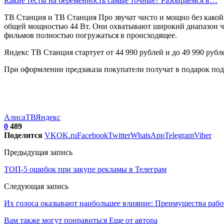
Какие тесты на беременность самые точные? Разбираемся в…
ТВ Станция и ТВ Станция Про звучат чисто и мощно без какой
общей мощностью 44 Вт. Они охватывают широкий диапазон час
фильмов полностью погружаться в происходящее.
Яндекс ТВ Станция стартует от 44 990 рублей и до 49 990 рубл
При оформлении предзаказа покупатели получат в подарок под
Алиса
ТВ
Яндекс
0
489
Поделится
VK
OK.ru
Facebook
Twitter
WhatsApp
Telegram
Viber
Предыдущая запись
ТОП-5 ошибок при закупе рекламы в Телеграм
Следующая запись
Их голоса оказывают наибольшее влияние: Преимущества рабо
Вам также могут понравиться
Еще от автора