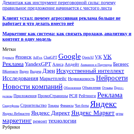
Демонтаж как инструмент переговорной силы: почему
правильное предложение начинается с чистого листа
Клиент устал: почему агрессивная реклама больше не
работает и что делать вместо неё
Маркетинг как система: как связать продажи, аналитику и
контент в одну модель
Метки
Google
VK
#поиск
VK
ChatGPT
OpenAI
#деньги
AdFox
Реклама
YandexGPT
Бизнес
Апдейт
Алиса
Ашманов и Партнеры
Искусственный интеллект
Дзен
ВКонтакте
Видео
Выдача
Нейросети
Исследования
Маркетплейс
Недвижимость
Новости компаний
Объявления
Обновления
Отзывы
Пресс-
Реклама
РСЯ
Приложения
ПромоСтраницы
Рейтинги
релизы
Яндекс
Строительство
Товары
Финансы
Чат-боты
Смартфоны
Яндекс Маркет
Яндекс Директ
Яндекс.Вебмастер
игры
маркетинг
технологии
ремонт
Рубрики