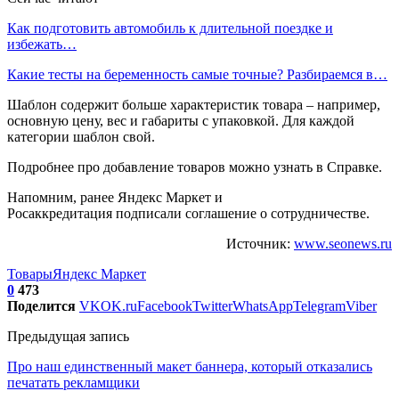
Как подготовить автомобиль к длительной поездке и
избежать…
Какие тесты на беременность самые точные? Разбираемся в…
Шаблон содержит больше характеристик товара – например,
основную цену, вес и габариты с упаковкой. Для каждой
категории шаблон свой.
Подробнее про добавление товаров можно узнать в Справке.
Напомним, ранее Яндекс Маркет и
Росаккредитация подписали соглашение о сотрудничестве.
Источник:
www.seonews.ru
Товары
Яндекс Маркет
0
473
Поделится
VK
OK.ru
Facebook
Twitter
WhatsApp
Telegram
Viber
Предыдущая запись
Про наш единственный макет баннера, который отказались
печатать рекламщики