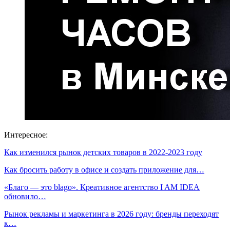
Интересное:
Как изменился рынок детских товаров в 2022-2023 году
Как бросить работу в офисе и создать приложение для…
«Благо — это blago». Креативное агентство I AM IDEA
обновило…
Рынок рекламы и маркетинга в 2026 году: бренды переходят
к…