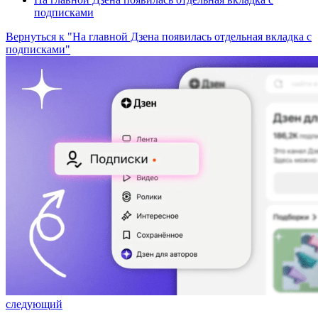
подписками
Вернуться к "На главной Дзена появилась отдельная вкладка с
подписками"
следующий