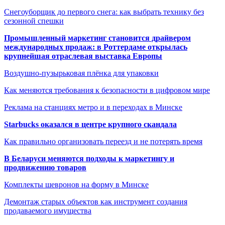
Снегоуборщик до первого снега: как выбрать технику без
сезонной спешки
Промышленный маркетинг становится драйвером
международных продаж: в Роттердаме открылась
крупнейшая отраслевая выставка Европы
Воздушно-пузырьковая плёнка для упаковки
Как меняются требования к безопасности в цифровом мире
Реклама на станциях метро и в переходах в Минске
Starbucks оказался в центре крупного скандала
Как правильно организовать переезд и не потерять время
В Беларуси меняются подходы к маркетингу и
продвижению товаров
Комплекты шевронов на форму в Минске
Демонтаж старых объектов как инструмент создания
продаваемого имущества