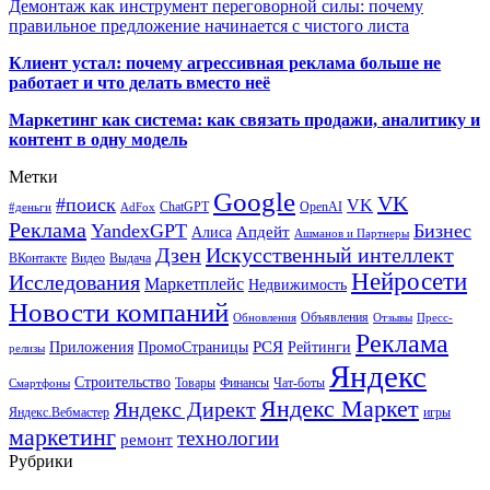
Демонтаж как инструмент переговорной силы: почему
правильное предложение начинается с чистого листа
Клиент устал: почему агрессивная реклама больше не
работает и что делать вместо неё
Маркетинг как система: как связать продажи, аналитику и
контент в одну модель
Метки
Google
VK
#поиск
VK
ChatGPT
OpenAI
#деньги
AdFox
Реклама
YandexGPT
Бизнес
Апдейт
Алиса
Ашманов и Партнеры
Искусственный интеллект
Дзен
ВКонтакте
Видео
Выдача
Нейросети
Исследования
Маркетплейс
Недвижимость
Новости компаний
Объявления
Обновления
Отзывы
Пресс-
Реклама
РСЯ
Приложения
ПромоСтраницы
Рейтинги
релизы
Яндекс
Строительство
Товары
Финансы
Чат-боты
Смартфоны
Яндекс Маркет
Яндекс Директ
Яндекс.Вебмастер
игры
маркетинг
технологии
ремонт
Рубрики