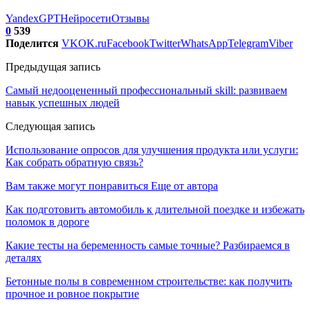
YandexGPT
Нейросети
Отзывы
0
539
Поделится
VK
OK.ru
Facebook
Twitter
WhatsApp
Telegram
Viber
Предыдущая запись
Самый недооцененный профессиональный skill: развиваем
навык успешных людей
Следующая запись
Использование опросов для улучшения продукта или услуги:
Как собрать обратную связь?
Вам также могут понравиться
Еще от автора
Как подготовить автомобиль к длительной поездке и избежать
поломок в дороге
Какие тесты на беременность самые точные? Разбираемся в
деталях
Бетонные полы в современном строительстве: как получить
прочное и ровное покрытие