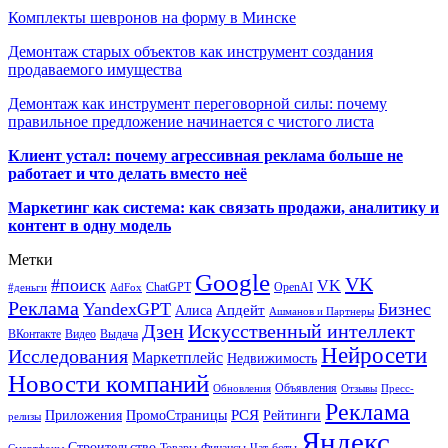
Комплекты шевронов на форму в Минске
Демонтаж старых объектов как инструмент создания
продаваемого имущества
Демонтаж как инструмент переговорной силы: почему
правильное предложение начинается с чистого листа
Клиент устал: почему агрессивная реклама больше не
работает и что делать вместо неё
Маркетинг как система: как связать продажи, аналитику и
контент в одну модель
Метки
Google
VK
#поиск
VK
ChatGPT
OpenAI
#деньги
AdFox
Реклама
YandexGPT
Бизнес
Апдейт
Алиса
Ашманов и Партнеры
Искусственный интеллект
Дзен
ВКонтакте
Видео
Выдача
Нейросети
Исследования
Маркетплейс
Недвижимость
Новости компаний
Объявления
Обновления
Отзывы
Пресс-
Реклама
РСЯ
Приложения
ПромоСтраницы
Рейтинги
релизы
Яндекс
Строительство
Товары
Финансы
Чат-боты