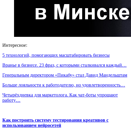
Интересное:
5 технологий, помогающих масштабировать бизнесы
Вранье в бизнесе. 23 фраз, с которыми сталкивался каждый…
Генеральным директором «Пикабу» стал Давид Мандельштам
Больше лояльности к работодателю, но удовлетворенность…
Четырёхдневка для маркетолога. Как чат-боты упрощают
работу…
Как построить систему тестирования креативов с
использованием нейросетей