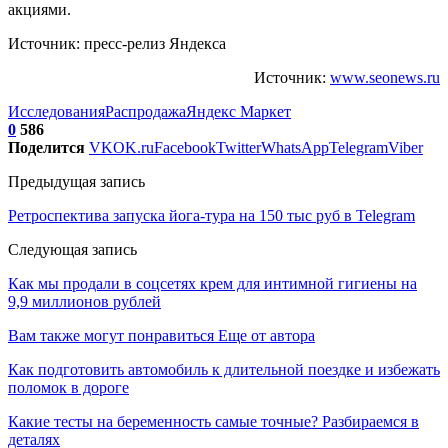
акциями.
Источник: пресс-релиз Яндекса
Источник:
www.seonews.ru
Исследования
Распродажа
Яндекс Маркет
0
586
Поделится
VK
OK.ru
Facebook
Twitter
WhatsApp
Telegram
Viber
Предыдущая запись
Ретроспектива запуска йога-тура на 150 тыс руб в Telegram
Следующая запись
Как мы продали в соцсетях крем для интимной гигиены на
9,9 миллионов рублей
Вам также могут понравиться
Еще от автора
Как подготовить автомобиль к длительной поездке и избежать
поломок в дороге
Какие тесты на беременность самые точные? Разбираемся в
деталях