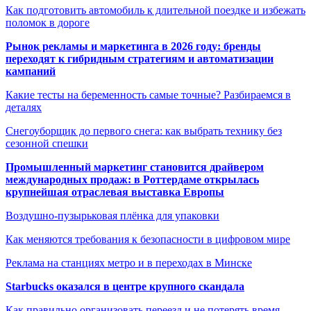
Как подготовить автомобиль к длительной поездке и избежать
поломок в дороге
Рынок рекламы и маркетинга в 2026 году: бренды
переходят к гибридным стратегиям и автоматизации
кампаний
Какие тесты на беременность самые точные? Разбираемся в
деталях
Снегоуборщик до первого снега: как выбрать технику без
сезонной спешки
Промышленный маркетинг становится драйвером
международных продаж: в Роттердаме открылась
крупнейшая отраслевая выставка Европы
Воздушно-пузырьковая плёнка для упаковки
Как меняются требования к безопасности в цифровом мире
Реклама на станциях метро и в переходах в Минске
Starbucks оказался в центре крупного скандала
Как правильно организовать переезд и не потерять время