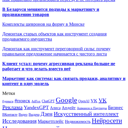
В Беларуси меняются подходы к маркетингу и
продвижению товаров
Комплекты шевронов на форму в Минске
Демонтаж старых объектов как инструмент создания
продаваемого имущества
Демонтаж как инструмент переговорной силы: почему
правильное предложение начинается с чистого листа
Клиент устал: почему агрессивная реклама больше не
работает и что делать вместо неё
Маркетинг как система: как связать продажи, аналитику и
контент в одну модель
Метки
Google
VK
#поиск
VK
ChatGPT
OpenAI
#деньги
AdFox
Реклама
YandexGPT
Бизнес
Апдейт
Алиса
Ашманов и Партнеры
Искусственный интеллект
Дзен
ВКонтакте
Видео
Выдача
Нейросети
Исследования
Маркетплейс
Недвижимость