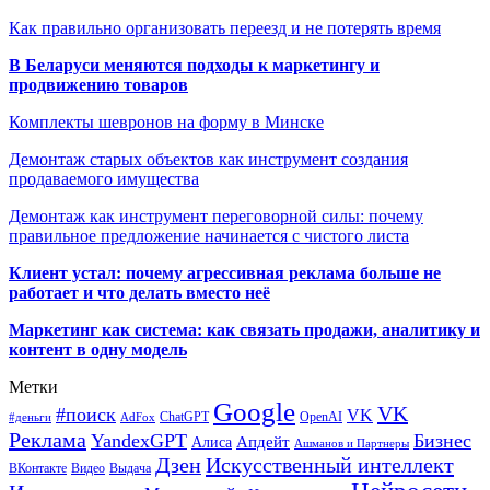
Как правильно организовать переезд и не потерять время
В Беларуси меняются подходы к маркетингу и
продвижению товаров
Комплекты шевронов на форму в Минске
Демонтаж старых объектов как инструмент создания
продаваемого имущества
Демонтаж как инструмент переговорной силы: почему
правильное предложение начинается с чистого листа
Клиент устал: почему агрессивная реклама больше не
работает и что делать вместо неё
Маркетинг как система: как связать продажи, аналитику и
контент в одну модель
Метки
Google
VK
#поиск
VK
ChatGPT
OpenAI
#деньги
AdFox
Реклама
YandexGPT
Бизнес
Апдейт
Алиса
Ашманов и Партнеры
Искусственный интеллект
Дзен
ВКонтакте
Видео
Выдача