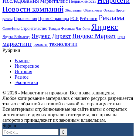
Нейросети
Исследования
Маркетплейс
Недвижимость
Новости компаний
Объявления
Обновления
Отзывы
Пресс-
Реклама
РСЯ
Приложения
ПромоСтраницы
Рейтинги
релизы
Яндекс
Строительство
Товары
Финансы
Чат-боты
Смартфоны
Яндекс Маркет
Яндекс Директ
Яндекс.Вебмастер
игры
маркетинг
технологии
ремонт
Рубрики
В мире
Интересное
История
Разное
Экономика
© 2026 - Маркетинг и продажи. Все права защищены.
Любое копирование материалов с нашего ресурса разрешается
только с обратной активной ссылкой на страницу статьи.
Все материалы опубликованные на сайте взяты с открытых
источников и других порталов интернета, все права на
авторство принадлежат их законным владельцам.
Sign in