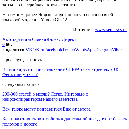
затем – в настройках автотаргетинга.
Напомним, ранее Яндекс запустил новую версию своей
языковой модели – YandexGPT 2.
Источник:
www.seonews.ru
Автотаргетинг
Ставки
Яндекс Директ
0
667
Поделится
VK
OK.ru
Facebook
Twitter
WhatsApp
Telegram
Viber
Предыдущая запись
В сети вирусится исследование СБЕРА о мегатрендах 2035.
Фейк или утечка?
Следующая запись
200-300 статей в месяц? Легко. Интервью с
нейрокопирайтером нашего агентства
Вам также могут понравиться
Еще от автора
Как подготовить автомобиль к длительной поездке и избежать
поломок в дороге