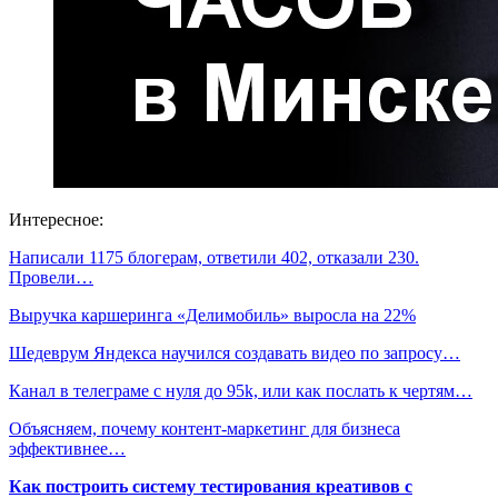
Интересное:
Написали 1175 блогерам, ответили 402, отказали 230.
Провели…
Выручка каршеринга «Делимобиль» выросла на 22%
Шедеврум Яндекса научился создавать видео по запросу…
Канал в телеграме с нуля до 95k, или как послать к чертям…
Объясняем, почему контент-маркетинг для бизнеса
эффективнее…
Как построить систему тестирования креативов с