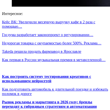
Интересное:
Кейс ВК: Увеличили месячную выручку кафе в 2 раза с
помощью…
Госдума разработает законопроект о регулировании…
Недорогая товарка с окупаемостью более 500%. Реклама…
Takeda решила продать фармзавод в Ярославле
Как первая в России музыкальная премия в метавселенной…
Как построить систему тестирования креативов с
использованием нейросетей
Как подготовить автомобиль к длительной поездке и избежать
поломок в дороге
Рынок рекламы и маркетинга в 2026 году: бренды
переходят к гибридным стратегиям и автоматизации