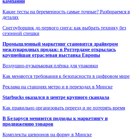
кампаний
Какие тесты на беременность самые точные? Разбираемся в
деталях
Снегоуборщик до первого снега: как выбрать технику без
сезонной спешки
Промышленный маркетинг становится драйвером
международных продаж: в Роттердаме открылась
крупнейшая отраслевая выставка Европы
Воздушно-пузырьковая плёнка для упаковки
Как меняются требования к безопасности в цифровом мире
Реклама на станциях метро и в переходах в Минске
Starbucks оказался в центре крупного скандала
Как правильно организовать переезд и не потерять время
В Беларуси меняются подходы к маркетингу и
продвижению товаров
Комплекты шевронов на форму в Минске