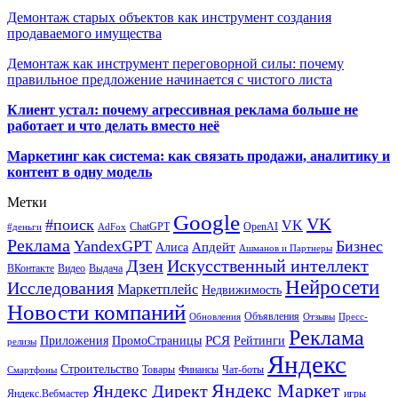
Демонтаж старых объектов как инструмент создания
продаваемого имущества
Демонтаж как инструмент переговорной силы: почему
правильное предложение начинается с чистого листа
Клиент устал: почему агрессивная реклама больше не
работает и что делать вместо неё
Маркетинг как система: как связать продажи, аналитику и
контент в одну модель
Метки
Google
VK
#поиск
VK
ChatGPT
OpenAI
#деньги
AdFox
Реклама
YandexGPT
Бизнес
Апдейт
Алиса
Ашманов и Партнеры
Искусственный интеллект
Дзен
ВКонтакте
Видео
Выдача
Нейросети
Исследования
Маркетплейс
Недвижимость
Новости компаний
Объявления
Обновления
Отзывы
Пресс-
Реклама
РСЯ
Приложения
ПромоСтраницы
Рейтинги
релизы
Яндекс
Строительство
Товары
Финансы
Чат-боты
Смартфоны
Яндекс Маркет
Яндекс Директ
Яндекс.Вебмастер
игры