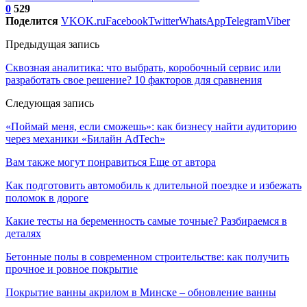
0
529
Поделится
VK
OK.ru
Facebook
Twitter
WhatsApp
Telegram
Viber
Предыдущая запись
Сквозная аналитика: что выбрать, коробочный сервис или
разработать свое решение? 10 факторов для сравнения
Следующая запись
«Поймай меня, если сможешь»: как бизнесу найти аудиторию
через механики «Билайн AdTech»
Вам также могут понравиться
Еще от автора
Как подготовить автомобиль к длительной поездке и избежать
поломок в дороге
Какие тесты на беременность самые точные? Разбираемся в
деталях
Бетонные полы в современном строительстве: как получить
прочное и ровное покрытие
Покрытие ванны акрилом в Минске – обновление ванны