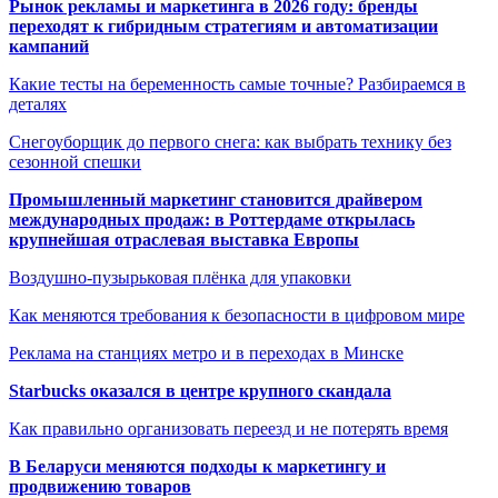
Рынок рекламы и маркетинга в 2026 году: бренды
переходят к гибридным стратегиям и автоматизации
кампаний
Какие тесты на беременность самые точные? Разбираемся в
деталях
Снегоуборщик до первого снега: как выбрать технику без
сезонной спешки
Промышленный маркетинг становится драйвером
международных продаж: в Роттердаме открылась
крупнейшая отраслевая выставка Европы
Воздушно-пузырьковая плёнка для упаковки
Как меняются требования к безопасности в цифровом мире
Реклама на станциях метро и в переходах в Минске
Starbucks оказался в центре крупного скандала
Как правильно организовать переезд и не потерять время
В Беларуси меняются подходы к маркетингу и
продвижению товаров