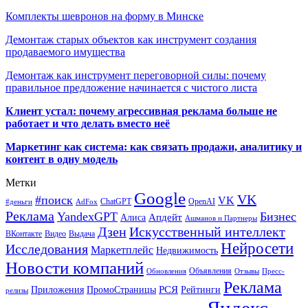
Комплекты шевронов на форму в Минске
Демонтаж старых объектов как инструмент создания
продаваемого имущества
Демонтаж как инструмент переговорной силы: почему
правильное предложение начинается с чистого листа
Клиент устал: почему агрессивная реклама больше не
работает и что делать вместо неё
Маркетинг как система: как связать продажи, аналитику и
контент в одну модель
Метки
Google
VK
#поиск
VK
ChatGPT
OpenAI
#деньги
AdFox
Реклама
YandexGPT
Бизнес
Апдейт
Алиса
Ашманов и Партнеры
Искусственный интеллект
Дзен
ВКонтакте
Видео
Выдача
Нейросети
Исследования
Маркетплейс
Недвижимость
Новости компаний
Объявления
Обновления
Отзывы
Пресс-
Реклама
РСЯ
Приложения
ПромоСтраницы
Рейтинги
релизы
Яндекс