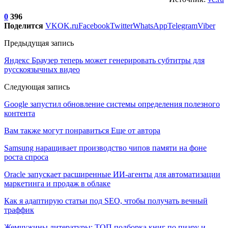
0
396
Поделится
VK
OK.ru
Facebook
Twitter
WhatsApp
Telegram
Viber
Предыдущая запись
Яндекс Браузер теперь может генерировать субтитры для
русскоязычных видео
Следующая запись
Google запустил обновление системы определения полезного
контента
Вам также могут понравиться
Еще от автора
Samsung наращивает производство чипов памяти на фоне
роста спроса
Oracle запускает расширенные ИИ‑агенты для автоматизации
маркетинга и продаж в облаке
Как я адаптирую статьи под SEO, чтобы получать вечный
траффик
Жемчужины литературы: ТОП подборка книг по пиару и