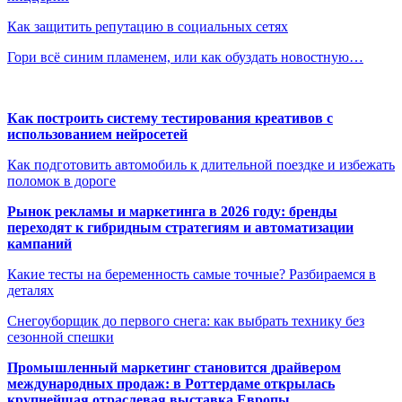
Как защитить репутацию в социальных сетях
Гори всё синим пламенем, или как обуздать новостную…
Как построить систему тестирования креативов с
использованием нейросетей
Как подготовить автомобиль к длительной поездке и избежать
поломок в дороге
Рынок рекламы и маркетинга в 2026 году: бренды
переходят к гибридным стратегиям и автоматизации
кампаний
Какие тесты на беременность самые точные? Разбираемся в
деталях
Снегоуборщик до первого снега: как выбрать технику без
сезонной спешки
Промышленный маркетинг становится драйвером
международных продаж: в Роттердаме открылась
крупнейшая отраслевая выставка Европы