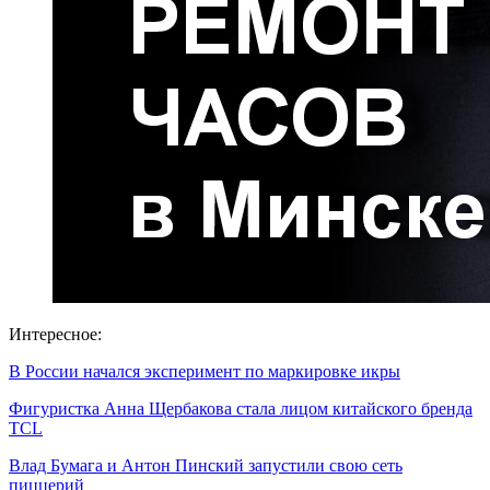
Интересное:
В России начался эксперимент по маркировке икры
Фигуристка Анна Щербакова стала лицом китайского бренда
TCL
Влад Бумага и Антон Пинский запустили свою сеть
пиццерий