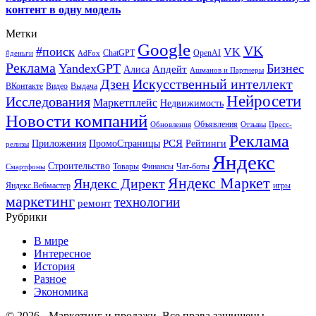
контент в одну модель
Метки
Google
VK
#поиск
VK
ChatGPT
OpenAI
#деньги
AdFox
Реклама
YandexGPT
Бизнес
Апдейт
Алиса
Ашманов и Партнеры
Искусственный интеллект
Дзен
ВКонтакте
Видео
Выдача
Нейросети
Исследования
Маркетплейс
Недвижимость
Новости компаний
Объявления
Обновления
Отзывы
Пресс-
Реклама
РСЯ
Приложения
ПромоСтраницы
Рейтинги
релизы
Яндекс
Строительство
Товары
Финансы
Чат-боты
Смартфоны
Яндекс Маркет
Яндекс Директ
Яндекс.Вебмастер
игры
маркетинг
технологии
ремонт
Рубрики
В мире
Интересное
История
Разное
Экономика
© 2026 - Маркетинг и продажи. Все права защищены.