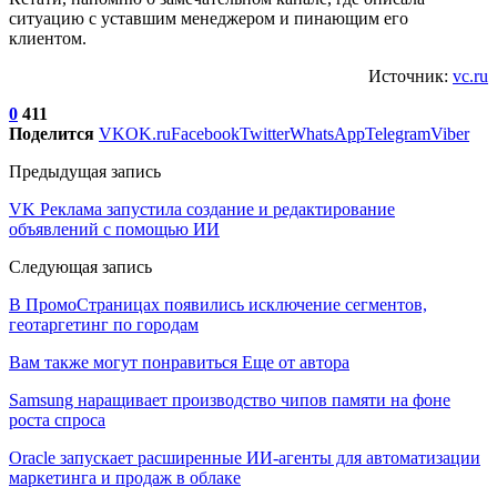
ситуацию с уставшим менеджером и пинающим его
клиентом.
Источник:
vc.ru
0
411
Поделится
VK
OK.ru
Facebook
Twitter
WhatsApp
Telegram
Viber
Предыдущая запись
VK Реклама запустила создание и редактирование
объявлений с помощью ИИ
Следующая запись
В ПромоСтраницах появились исключение сегментов,
геотаргетинг по городам
Вам также могут понравиться
Еще от автора
Samsung наращивает производство чипов памяти на фоне
роста спроса
Oracle запускает расширенные ИИ‑агенты для автоматизации
маркетинга и продаж в облаке