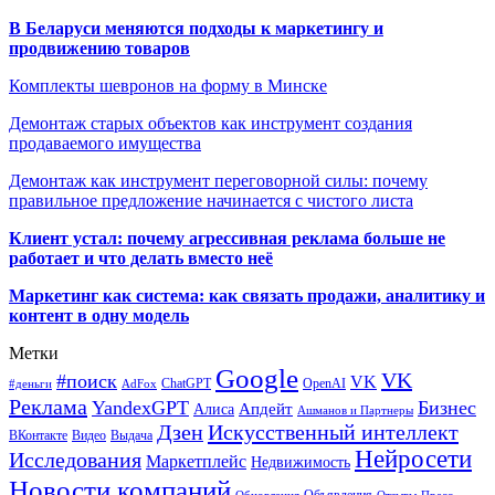
В Беларуси меняются подходы к маркетингу и
продвижению товаров
Комплекты шевронов на форму в Минске
Демонтаж старых объектов как инструмент создания
продаваемого имущества
Демонтаж как инструмент переговорной силы: почему
правильное предложение начинается с чистого листа
Клиент устал: почему агрессивная реклама больше не
работает и что делать вместо неё
Маркетинг как система: как связать продажи, аналитику и
контент в одну модель
Метки
Google
VK
#поиск
VK
ChatGPT
OpenAI
#деньги
AdFox
Реклама
YandexGPT
Бизнес
Апдейт
Алиса
Ашманов и Партнеры
Искусственный интеллект
Дзен
ВКонтакте
Видео
Выдача
Нейросети
Исследования
Маркетплейс
Недвижимость
Новости компаний