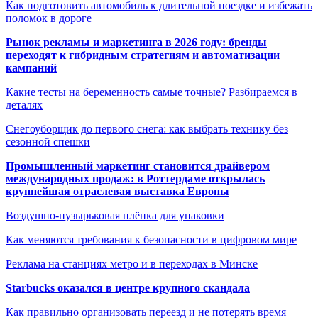
Как подготовить автомобиль к длительной поездке и избежать
поломок в дороге
Рынок рекламы и маркетинга в 2026 году: бренды
переходят к гибридным стратегиям и автоматизации
кампаний
Какие тесты на беременность самые точные? Разбираемся в
деталях
Снегоуборщик до первого снега: как выбрать технику без
сезонной спешки
Промышленный маркетинг становится драйвером
международных продаж: в Роттердаме открылась
крупнейшая отраслевая выставка Европы
Воздушно-пузырьковая плёнка для упаковки
Как меняются требования к безопасности в цифровом мире
Реклама на станциях метро и в переходах в Минске
Starbucks оказался в центре крупного скандала
Как правильно организовать переезд и не потерять время