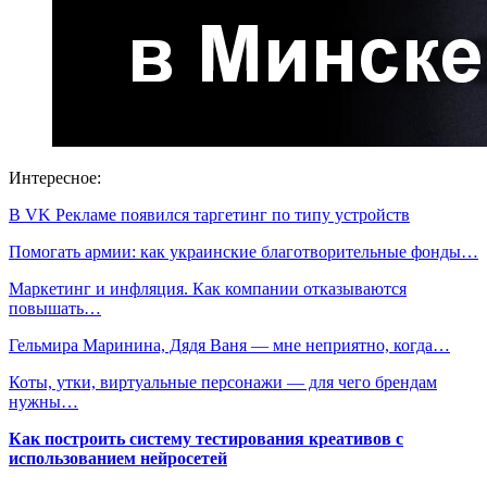
Интересное:
В VK Рекламе появился таргетинг по типу устройств
Помогать армии: как украинские благотворительные фонды…
Маркетинг и инфляция. Как компании отказываются
повышать…
Гельмира Маринина, Дядя Ваня — мне неприятно, когда…
Коты, утки, виртуальные персонажи — для чего брендам
нужны…
Как построить систему тестирования креативов с
использованием нейросетей