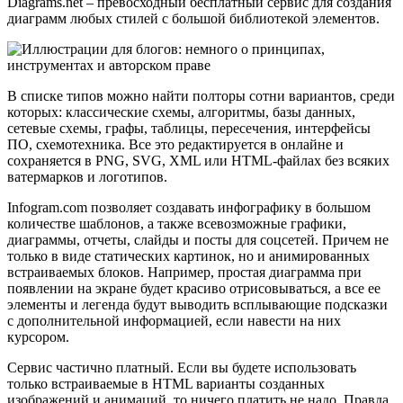
Diagrams.net – превосходный бесплатный сервис для создания
диаграмм любых стилей с большой библиотекой элементов.
В списке типов можно найти полторы сотни вариантов, среди
которых: классические схемы, алгоритмы, базы данных,
сетевые схемы, графы, таблицы, пересечения, интерфейсы
ПО, схемотехника. Все это редактируется в онлайне и
сохраняется в PNG, SVG, XML или HTML-файлах без всяких
ватермарков и логотипов.
Infogram.com позволяет создавать инфографику в большом
количестве шаблонов, а также всевозможные графики,
диаграммы, отчеты, слайды и посты для соцсетей. Причем не
только в виде статических картинок, но и анимированных
встраиваемых блоков. Например, простая диаграмма при
появлении на экране будет красиво отрисовываться, а все ее
элементы и легенда будут выводить всплывающие подсказки
с дополнительной информацией, если навести на них
курсором.
Сервис частично платный. Если вы будете использовать
только встраиваемые в HTML варианты созданных
изображений и анимаций, то ничего платить не надо. Правда,