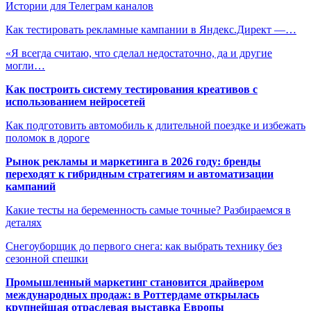
Истории для Телеграм каналов
Как тестировать рекламные кампании в Яндекс.Директ —…
«Я всегда считаю, что сделал недостаточно, да и другие
могли…
Как построить систему тестирования креативов с
использованием нейросетей
Как подготовить автомобиль к длительной поездке и избежать
поломок в дороге
Рынок рекламы и маркетинга в 2026 году: бренды
переходят к гибридным стратегиям и автоматизации
кампаний
Какие тесты на беременность самые точные? Разбираемся в
деталях
Снегоуборщик до первого снега: как выбрать технику без
сезонной спешки
Промышленный маркетинг становится драйвером
международных продаж: в Роттердаме открылась
крупнейшая отраслевая выставка Европы