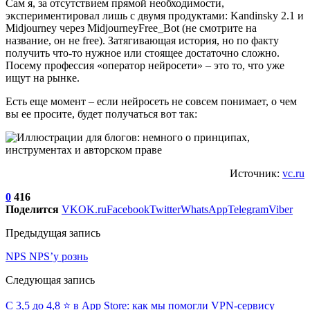
Сам я, за отсутствием прямой необходимости,
экспериментировал лишь с двумя продуктами: Kandinsky 2.1 и
Midjourney через MidjourneyFree_Bot (не смотрите на
название, он не free). Затягивающая история, но по факту
получить что-то нужное или стоящее достаточно сложно.
Посему профессия «оператор нейросети» – это то, что уже
ищут на рынке.
Есть еще момент – если нейросеть не совсем понимает, о чем
вы ее просите, будет получаться вот так:
Источник:
vc.ru
0
416
Поделится
VK
OK.ru
Facebook
Twitter
WhatsApp
Telegram
Viber
Предыдущая запись
NPS NPS’у рознь
Следующая запись
С 3,5 до 4,8 ⭐️ в App Store: как мы помогли VPN-сервису