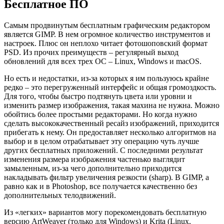
Бесплатное ПО
Самым продвинутым бесплатным графическим редактором
является GIMP. В нем огромное количество инструментов и
настроек. Плюс он неплохо читает фотошоповский формат
PSD. Из прочих преимуществ – регулярный выход
обновлений для всех трех ОС – Linux, Windows и macOS.
Но есть и недостатки, из-за которых я им пользуюсь крайне
редко – это перегруженный интерфейс и общая громоздкость.
Для того, чтобы быстро подтянуть цвета или уровни и
изменить размер изображения, такая махина не нужна. Можно
обойтись более простыми редакторами. Но когда нужно
сделать высококачественный ресайз изображений, приходится
прибегать к нему. Он предоставляет несколько алгоритмов на
выбор и в целом отрабатывает эту операцию чуть лучше
других бесплатных приложений. С последними результат
изменения размера изображения частенько выглядит
замыленным, из-за чего дополнительно приходится
накладывать фильтр увеличения резкости (sharp). В GIMP, а
равно как и в Photoshop, все получается качественно без
дополнительных телодвижений.
Из «легких» вариантов могу порекомендовать бесплатную
версию ArtWeaver (только для Windows) и Krita (Linux,