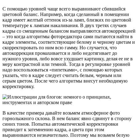
С помощью уровней чаще всего выравнивают сбившийся
цветовой баланс. Например, когда сделанный в помещении
кадр имеет желтый оттенок из-за ламп, близких по цветовой
температуре к лампам накаливания. В двух третях случаев
кадры со смещенным балансом выправляются автокоррекцией
– это когда алгоритмы фоторедактора сами пытаются найти в
кадре элементы, соответствующие белому и черному цветам и
скорректировать по ним всю гамму. Но случается, что
автокоррекция промахивается и либо недотягивает до
нужного уровня, либо вовсе ухудшает картинку, делая ее не в
меру контрастной или темной. Тогда в регулировке уровней
надо воспользоваться «пипетками», с помощью которых
указать, что в кадре следует считать белым, черным или
серым цветом. После чего алгоритмы внесут необходимую
корректировку.
В качестве примера давайте возьмем атмосферное фото
горнолыжного склона. В нем баланс явно сдвинут в сторону
синих тонов. Попытка автоматической корректировки
приводит к затемнению кадра, а цвета при этом
выравниваются незначительно. Поэтому мы возьмем белую