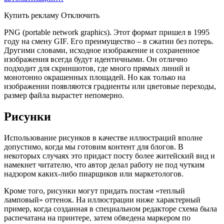
Купить рекламу Отключить
PNG (portable network graphics). Этот формат пришел в 1995
году на смену GIF. Его преимущество – в сжатии без потерь.
Другими словами, исходное изображение и сохраненное
изображения всегда будут идентичными. Он отлично
подходит для скриншотов, где много прямых линий и
монотонно окрашенных площадей. Но как только на
изображении появляются градиенты или цветовые переходы,
размер файла вырастет непомерно.
Рисунки
Использование рисунков в качестве иллюстраций вполне
допустимо, когда мы готовим контент для блогов. В
некоторых случаях это придаст посту более житейский вид и
намекнет читателю, что автор делал работу не под чутким
надзором каких-либо пиарщиков или маркетологов.
Кроме того, рисунки могут придать постам «теплый
ламповый» оттенок. На иллюстрации ниже характерный
пример, когда созданная в специальном редакторе схема была
распечатана на принтере, затем обведена маркером по