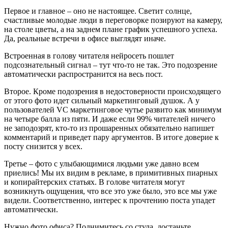
Первое и главное – оно не настоящее. Светит солнце,
счастливые молодые люди в переговорке позируют на камеру,
на столе цветы, а на заднем плане график успешного успеха.
Да, реальные встречи в офисе выглядят иначе.
Встроенная в голову читателя нейросеть пошлет
подсознательный сигнал – тут что-то не так. Это подозрение
автоматически распространится на весь пост.
Второе. Кроме подозрения в недостоверности происходящего
от этого фото идет сильный маркетинговый душок. А у
пользователей VC маркетинговое чутье развито как минимум
на четыре балла из пяти. И даже если 99% читателей ничего
не заподозрят, кто-то из прошаренных обязательно напишет
комментарий и приведет пару аргументов. В итоге доверие к
посту снизится у всех.
Третье – фото с улыбающимися людьми уже давно всем
приелись! Мы их видим в рекламе, в примитивных пиарных
и копирайтерских статьях. В голове читателя могут
возникнуть ощущения, что все это уже было, это все мы уже
видели. Соответственно, интерес к прочтению поста упадет
автоматически.
Нужно фото офиса? Поднимитесь со стула, достаньте