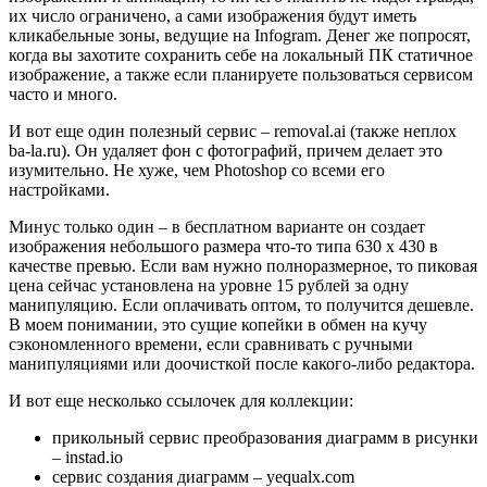
их число ограничено, а сами изображения будут иметь
кликабельные зоны, ведущие на Infogram. Денег же попросят,
когда вы захотите сохранить себе на локальный ПК статичное
изображение, а также если планируете пользоваться сервисом
часто и много.
И вот еще один полезный сервис – removal.ai (также неплох
ba-la.ru). Он удаляет фон с фотографий, причем делает это
изумительно. Не хуже, чем Photoshop со всеми его
настройками.
Минус только один – в бесплатном варианте он создает
изображения небольшого размера что-то типа 630 х 430 в
качестве превью. Если вам нужно полноразмерное, то пиковая
цена сейчас установлена на уровне 15 рублей за одну
манипуляцию. Если оплачивать оптом, то получится дешевле.
В моем понимании, это сущие копейки в обмен на кучу
сэкономленного времени, если сравнивать с ручными
манипуляциями или доочисткой после какого-либо редактора.
И вот еще несколько ссылочек для коллекции:
прикольный сервис преобразования диаграмм в рисунки
– instad.io
сервис создания диаграмм – yequalx.com