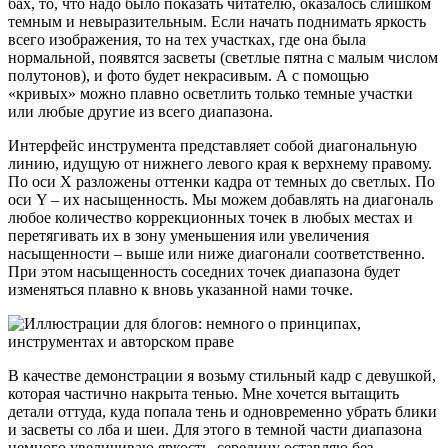
бах, то, что надо было показать читателю, оказалось слишком
темным и невыразительным. Если начать поднимать яркость
всего изображения, то на тех участках, где она была
нормальной, появятся засветы (светлые пятна с малым числом
полутонов), и фото будет некрасивым. А с помощью
«кривых» можно плавно осветлить только темные участки
или любые другие из всего диапазона.
Интерфейс инструмента представляет собой диагональную
линию, идущую от нижнего левого края к верхнему правому.
По оси Х разложены оттенки кадра от темных до светлых. По
оси Y – их насыщенность. Мы можем добавлять на диагональ
любое количество коррекционных точек в любых местах и
перетягивать их в зону уменьшения или увеличения
насыщенности – выше или ниже диагонали соответственно.
При этом насыщенность соседних точек диапазона будет
изменяться плавно к вновь указанной нами точке.
В качестве демонстрации я возьму стильный кадр с девушкой,
которая частично накрыта тенью. Мне хочется вытащить
детали оттуда, куда попала тень и одновременно убрать блики
и засветы со лба и шеи. Для этого в темной части диапазона
немного увеличиваю яркость, середину оставляю без