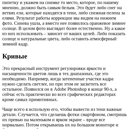
пипетку и укажем на снимке то место, которое, по нашему
мнению, должно быть самым белым. Это будет либо снег на
ветвях ели, которые находятся в тени, либо снежная пелена за
елями. Результат работы коррекции мы видим на нижнем
фото. Синева ушла, а вместо нее появилось оранжевое зимнее
солнце. В целом фото выглядит более естественно. Ну а какое
из них использовать – зависит от ваших целей. Либо показать
солнце и натуральные цвета, либо оставить атмосферный
зимний кадр.
Кривые
Это прекрасный инструмент регулировки яркости и
насыщенности цветов лишь в тех диапазонах, где это
необходимо. Например, когда затененные участки кадра
нужно сделать светлее, но при этом не засветить все
остальное. Появился он в Adobe Photoshop в конце 90-х, а
сейчас есть практически во всех графических редакторах
кроме самых примитивных.
Чаще всего я использую его, чтобы вывести из тени важные
детали. Случается, что сделаешь фотки смартфоном, смотришь
их превью на маленьком и ярком экране – вроде все
нормально. Потом открываешь их на большом мониторе и