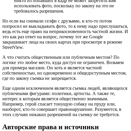
никто из попавших в кадр не может запретить вам
использовать фото, поскольку по закону на это не
требовалось разрешения.
Но если вы снимали селфи с друзьями, и кто-то потом
попросил не выкладывать фото, то к нему надо прислушаться,
ведь есть еще право на неприкосновенность частной жизни. И
это как раз ответ на вопрос, почему тот же Google
закрашивает лица на своих картах при просмотре в режиме
StreetView.
А что считать общественным или публичным местом? По
логике это любое место, куда доступ не ограничен. Возьмем
для примера магазин. Он хоть и является частной
собственностью, но одновременно и общедоступным местом,
где по закону съемка не запрещается.
Еще одним исключением является съемка людей, являющихся
публичными фигурами: политики, артисты. А также те,
интерес к которым является общественно значимым.
Например, герой спасает тонущую собаку на пруду или,
наоборот, кто-то совершает правонарушение. Разумеется, в
этих случаях никаких разрешений на съемку не требуется.
Авторские права и источники