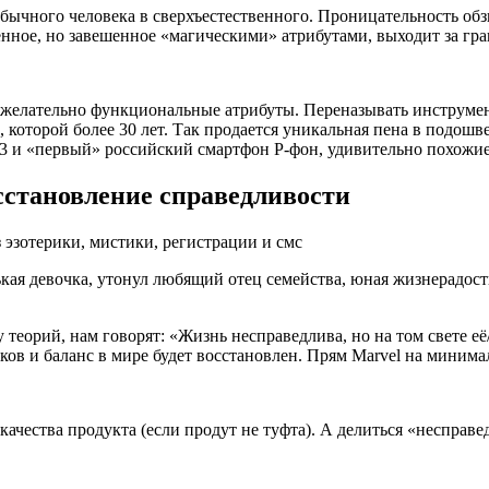
ычного человека в сверхъестественного. Проницательность обз
нное, но завешенное «магическими» атрибутами, выходит за гра
желательно функциональные атрибуты. Переназывать инструмен
оторой более 30 лет. Так продается уникальная пена в подошве 
3 и «первый» российский смартфон Р-фон, удивительно похожие 
сстановление справедливости
ая девочка, утонул любящий отец семейства, юная жизнерадостн
у теорий, нам говорят: «Жизнь несправедлива, но на том свете её/
ков и баланс в мире будет восстановлен. Прям Marvel на минима
ачества продукта (если продут не туфта). А делиться «несправ