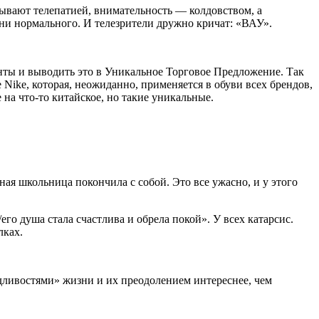
ывают телепатией, внимательность — колдовством, а
ни нормального. И телезрители дружно кричат: «ВАУ».
ты и выводить это в Уникальное Торговое Предложение. Так
Nike, которая, неожиданно, применяется в обуви всех брендов,
на что-то китайское, но такие уникальные.
ая школьница покончила с собой. Это все ужасно, и у этого
его душа стала счастлива и обрела покой». У всех катарсис.
лках.
едливостями» жизни и их преодолением интереснее, чем