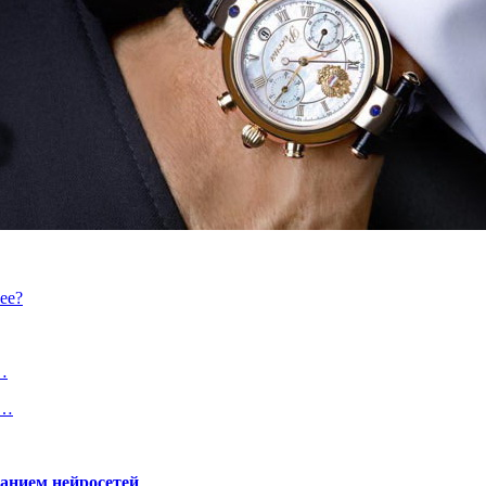
ее?
…
р…
ванием нейросетей