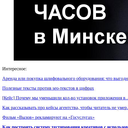
Интересное:
Аренда или покупка шлифовального оборудования: что выгодн
Полезные тексты против seo-текстов в цифрах
[Кейс] Почему мы уменьшили кол-во установок приложения в
Как рассказывать про кейсы агентства, чтобы читатель не уме
Фильм «Вызов» рекламируют на «Госуслугах»
Как построить систему тестирования креативов с использо