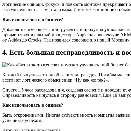
Логические ошибки, фокусы и ловкость монтажа превращают об
рассудительность — ментализмом. И вот уже типичное и обыде
Как использовать в бизнесе?
Добавлять в имеющееся инструменты и продукты уникальные, 
продается «уникальный процессор» Apple на архитектуре ARM, к
от Adidas до Crocks. Так появился совершенно новый Москвич 
4. Есть большая несправедливость и во
Каждый выпуск — это необъяснимая трагедия. Погибла маленьк
всего нет логического объяснения: «Ну как же так?».
Спустя 1,5 часа расследования, создавая саспенс и породив куч
Справедливость качнулась в сторону равновесия. Еще 19 выпус
Как использовать в бизнесе?
Быть откровенными. Иногда субъективность и эмпатия важнее к
успешным успехом.
Вторую часть выложу завтра.