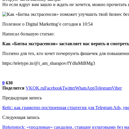
Но если вдруг вам зашло и ждать не хочется, можно прочитать 
Полезное о Digital Marketing’е сегодня в 10:54
Написал большую статью:
Как «Битва экстрасенсов» заставляет нас верить и смотреть
Ползено для тех, кто хочет почерпунть фишечек для повышения
https://teletype.in/@i_am_sharapov/fYdluMiBMg3
0
630
Поделится
VK
OK.ru
Facebook
Twitter
WhatsApp
Telegram
Viber
Предыдущая запись
Кейс: как грамотно построенная стратегия для Telegram Ads, у
Следующая запись
Birkenstock: «уродливые» сандалии, ставшие культовыми без м