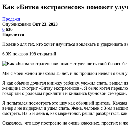
Как «Битва экстрасенсов» поможет улуч
Продажи
Опубликовано
Окт 23, 2023
0
630
Поделится
Полезно для тех, кто хочет научиться вовлекать и удерживать в
6.9K показов 198 открытий
Мы с моей женой знакомы 15 лет, и до прошлой недели я был у
Я как обычно дочитал книжку ребенку, уложил спать, вышел из 
женщина смотрит «Битву экстрасенсов». Я было хотел переключи
говорили о родовом проклятии и кидались бубновой семеркой.
Я попытался посмотреть это шоу как обычный зритель. Каждая 
вечер я не выдержал и ушел спать. Жена, человек с 3-мя высши
смотреть. На 5-й день я, как маркетолог, решил разобраться, к
Оказалось, что шоу построено на очень классных, простых и же