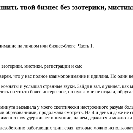
шить твой бизнес без эзотерики, мистик
нимание на личном или бизнес-блоге. Часть 1.
верен, что у нас полное взаимопонимание и идиллия. Но один ве
комнаты и услышал странные звуки. Зайдя в зал, я увидел, как 
ть на что-то более интересное, но пульт мне не отдали, обруга
минута вызывала у моего скептически настроенного разума боль,
ми образованиями, продолжала смотреть. На 4-й день я даже не 
ак именно шоу удерживает внимание, на чем держится и можно ли о
лезобетонно работающих триггерах, которые можно использовать 