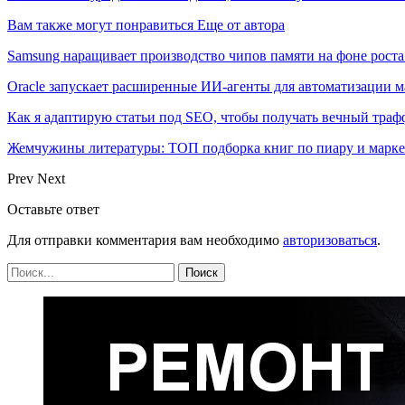
Вам также могут понравиться
Еще от автора
Samsung наращивает производство чипов памяти на фоне роста
Oracle запускает расширенные ИИ‑агенты для автоматизации м
Как я адаптирую статьи под SEO, чтобы получать вечный тра
Жемчужины литературы: ТОП подборка книг по пиару и марк
Prev
Next
Оставьте ответ
Для отправки комментария вам необходимо
авторизоваться
.