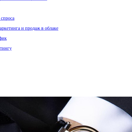
 спроса
аркетинга и продаж в облаке
ффик
етингу