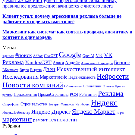
Демонтаж как инструмент переговорной силы: почему
правильное предложение начинается с чистого листа
Клиент устал: почему агрессивная реклама больше не
работает и что делать вместо неё
Маркетинг как система: как связать продажи, аналитику и
контент в одну модель
Метки
Google
VK
#поиск
VK
ChatGPT
OpenAI
#деньги
AdFox
Реклама
YandexGPT
Бизнес
Апдейт
Алиса
Ашманов и Партнеры
Искусственный интеллект
Дзен
ВКонтакте
Видео
Выдача
Нейросети
Исследования
Маркетплейс
Недвижимость
Новости компаний
Объявления
Обновления
Отзывы
Пресс-
Реклама
РСЯ
Приложения
ПромоСтраницы
Рейтинги
релизы
Яндекс
Строительство
Товары
Финансы
Чат-боты
Смартфоны
Яндекс Маркет
Яндекс Директ
Яндекс.Вебмастер
игры
маркетинг
технологии
ремонт
Рубрики