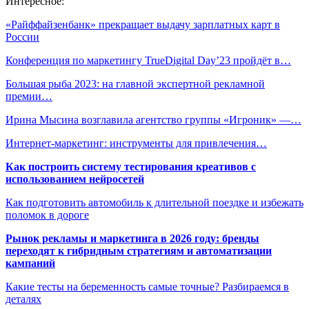
Интересное:
«Райффайзенбанк» прекращает выдачу зарплатных карт в
России
Конференция по маркетингу TrueDigital Day’23 пройдёт в…
Большая рыба 2023: на главной экспертной рекламной
премии…
Ирина Мысина возглавила агентство группы «Игроник» —…
Интернет-маркетинг: инструменты для привлечения…
Как построить систему тестирования креативов с
использованием нейросетей
Как подготовить автомобиль к длительной поездке и избежать
поломок в дороге
Рынок рекламы и маркетинга в 2026 году: бренды
переходят к гибридным стратегиям и автоматизации
кампаний
Какие тесты на беременность самые точные? Разбираемся в
деталях