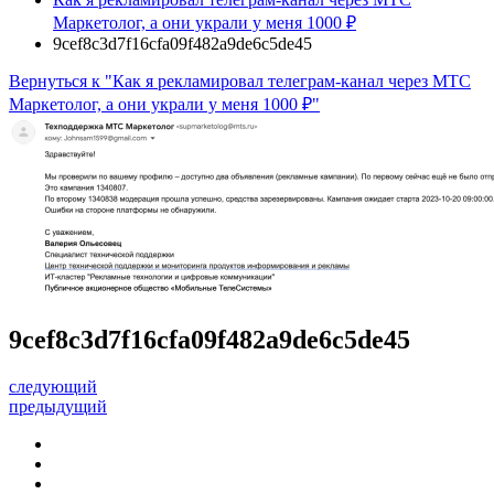
Маркетолог, а они украли у меня 1000 ₽
9cef8c3d7f16cfa09f482a9de6c5de45
Вернуться к "Как я рекламировал телеграм-канал через МТС
Маркетолог, а они украли у меня 1000 ₽"
9cef8c3d7f16cfa09f482a9de6c5de45
следующий
предыдущий