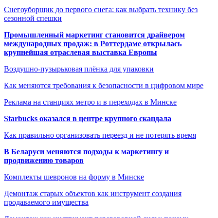
Снегоуборщик до первого снега: как выбрать технику без
сезонной спешки
Промышленный маркетинг становится драйвером
международных продаж: в Роттердаме открылась
крупнейшая отраслевая выставка Европы
Воздушно-пузырьковая плёнка для упаковки
Как меняются требования к безопасности в цифровом мире
Реклама на станциях метро и в переходах в Минске
Starbucks оказался в центре крупного скандала
Как правильно организовать переезд и не потерять время
В Беларуси меняются подходы к маркетингу и
продвижению товаров
Комплекты шевронов на форму в Минске
Демонтаж старых объектов как инструмент создания
продаваемого имущества