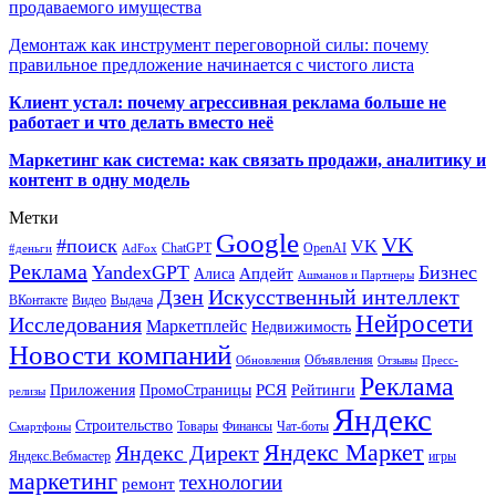
продаваемого имущества
Демонтаж как инструмент переговорной силы: почему
правильное предложение начинается с чистого листа
Клиент устал: почему агрессивная реклама больше не
работает и что делать вместо неё
Маркетинг как система: как связать продажи, аналитику и
контент в одну модель
Метки
Google
VK
#поиск
VK
ChatGPT
OpenAI
#деньги
AdFox
Реклама
YandexGPT
Бизнес
Апдейт
Алиса
Ашманов и Партнеры
Искусственный интеллект
Дзен
ВКонтакте
Видео
Выдача
Нейросети
Исследования
Маркетплейс
Недвижимость
Новости компаний
Объявления
Обновления
Отзывы
Пресс-
Реклама
РСЯ
Приложения
ПромоСтраницы
Рейтинги
релизы
Яндекс
Строительство
Товары
Финансы
Чат-боты
Смартфоны
Яндекс Маркет
Яндекс Директ
Яндекс.Вебмастер
игры
маркетинг
технологии
ремонт