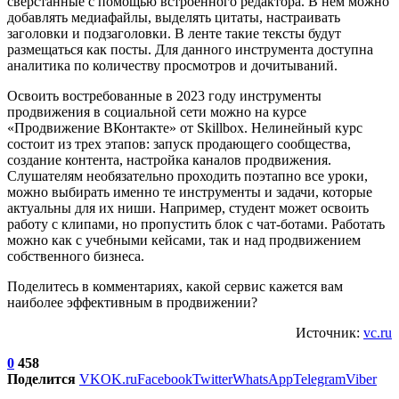
сверстанные с помощью встроенного редактора. В нем можно
добавлять медиафайлы, выделять цитаты, настраивать
заголовки и подзаголовки. В ленте такие тексты будут
размещаться как посты. Для данного инструмента доступна
аналитика по количеству просмотров и дочитываний.
Освоить востребованные в 2023 году инструменты
продвижения в социальной сети можно на курсе
«Продвижение ВКонтакте» от Skillbox. Нелинейный курс
состоит из трех этапов: запуск продающего сообщества,
создание контента, настройка каналов продвижения.
Слушателям необязательно проходить поэтапно все уроки,
можно выбирать именно те инструменты и задачи, которые
актуальны для их ниши. Например, студент может освоить
работу с клипами, но пропустить блок с чат-ботами. Работать
можно как с учебными кейсами, так и над продвижением
собственного бизнеса.
Поделитесь в комментариях, какой сервис кажется вам
наиболее эффективным в продвижении?
Источник:
vc.ru
0
458
Поделится
VK
OK.ru
Facebook
Twitter
WhatsApp
Telegram
Viber