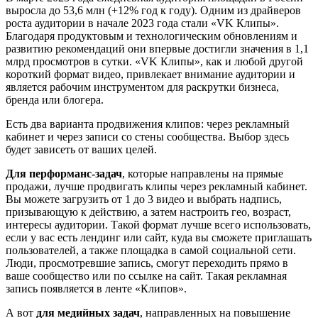
выросла до 53,6 млн (+12% год к году). Одним из драйверов
роста аудитории в начале 2023 года стали «VK Клипы».
Благодаря продуктовым и технологическим обновлениям и
развитию рекомендаций они впервые достигли значения в 1,1
млрд просмотров в сутки. «VK Клипы», как и любой другой
короткий формат видео, привлекает внимание аудитории и
является рабочим инструментом для раскрутки бизнеса,
бренда или блогера.
Есть два варианта продвижения клипов: через рекламный
кабинет и через записи со стены сообщества. Выбор здесь
будет зависеть от ваших целей.
Для перформанс-задач
, которые направлены на прямые
продажи, лучше продвигать клипы через рекламный кабинет.
Вы можете загрузить от 1 до 3 видео и выбрать надпись,
призывающую к действию, а затем настроить гео, возраст,
интересы аудитории. Такой формат лучше всего использовать,
если у вас есть лендинг или сайт, куда вы сможете приглашать
пользователей, а также площадка в самой социальной сети.
Люди, просмотревшие запись, смогут переходить прямо в
ваше сообщество или по ссылке на сайт. Такая рекламная
запись появляется в ленте «Клипов».
А вот
для медийных задач
, направленных на повышение