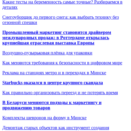
Какие тесты на беременность самые точные? Разбираемся в
деталях
Снегоуборщик до первого снега: как выбрать технику без
сезонной спешки
Промышленный маркетинг становится драйвером
международных продаж: в Роттердаме открылась
крупнейшая отраслевая выставка Европы
Воздушно-пузырьковая плёнка для упаковки
Как меняются требования к безопасности в цифровом мире
Реклама на станциях метро и в переходах в Минске
Starbucks оказался в центре крупного скандала
Как правильно организовать переезд и не потерять время
В Беларуси меняются подходы к маркетингу и
продвижению товаров
Комплекты шевронов на форму в Минске
Демонтаж старых объектов как инструмент создания