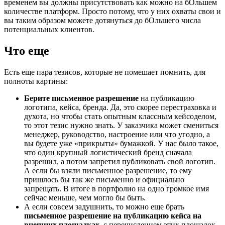
временем вы должны присутствовать как можно на бОльшем
количестве платформ. Просто потому, что у них охваты свои и
вы таким образом можете дотянуться до бОльшего числа
потенциальных клиентов.
Что еще
Есть еще пара тезисов, которые не помешает помнить, для
полноты картины:
Берите письменное разрешение
на публикацию
логотипа, кейса, бренда. Да, это скорее перестраховка и
духота, но чтобы стать опытным классным кейсоделом,
то этот тезис нужно знать. У заказчика может смениться
менеджер, руководство, настроение или что угодно, а
вы будете уже «прикрыты» бумажкой. У нас было такое,
что один крупный логистический бренд сначала
разрешил, а потом запретил публиковать свой логотип.
А если бы взяли письменное разрешение, то ему
пришлось бы так же письменно и официально
запрещать. В итоге в портфолио на одно громкое имя
сейчас меньше, чем могло бы быть.
А если совсем задушнить, то можно еще брать
письменное разрешение на публикацию кейса на
внешних площадках
, с перечислением этих площадок.