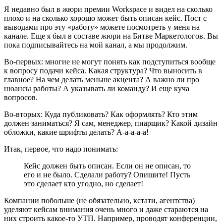
Я недавно был в жюри премии Workspace и видел на сколько
плохо и на сколько хорошо может быть описан кейс. Пост с
выводами про эту «работу» можете посмотреть у меня на
канале. Еще я был в составе жюри на Битве Маркетологов. Вы
пока подписывайтесь на мой канал, а мы продолжим.
Во-первых: многие не могут понять как подступиться вообще
к вопросу подачи кейса. Какая структура? Что выносить в
главное? На чем делать меньше акцента? А важно ли про
нюансы работы? А указывать ли команду? И еще куча
вопросов.
Во-вторых: Куда публиковать? Как оформлять? Кто этим
должен заниматься? Я сам, менеджер, пиарщик? Какой дизайн
обложки, какие шрифты делать? А-а-а-а-а!
Итак, первое, что надо понимать:
Кейс должен быть описан. Если он не описан, то
его и не было. Сделали работу? Опишите! Пусть
это сделает кто угодно, но сделает!
Компании побольше (не обязательно, кстати, агентства)
уделяют кейсам внимания очень много и даже стараются на
них строить какое-то УТП. Например, проводят конференции,