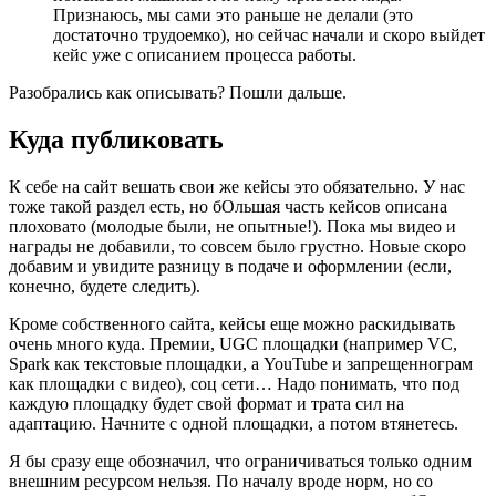
Признаюсь, мы сами это раньше не делали (это
достаточно трудоемко), но сейчас начали и скоро выйдет
кейс уже с описанием процесса работы.
Разобрались как описывать? Пошли дальше.
Куда публиковать
К себе на сайт вешать свои же кейсы это обязательно. У нас
тоже такой раздел есть, но бОльшая часть кейсов описана
плоховато (молодые были, не опытные!). Пока мы видео и
награды не добавили, то совсем было грустно. Новые скоро
добавим и увидите разницу в подаче и оформлении (если,
конечно, будете следить).
Кроме собственного сайта, кейсы еще можно раскидывать
очень много куда. Премии, UGC площадки (например VC,
Spark как текстовые площадки, а YouTube и запрещеннограм
как площадки с видео), соц сети… Надо понимать, что под
каждую площадку будет свой формат и трата сил на
адаптацию. Начните с одной площадки, а потом втянетесь.
Я бы сразу еще обозначил, что ограничиваться только одним
внешним ресурсом нельзя. По началу вроде норм, но со