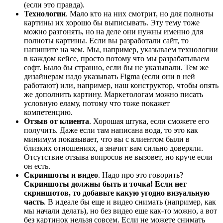
(если это правда).
Технологии
. Мало кто на них смотрит, но для полноты
картины их хорошо бы выписывать. Эту тему тоже
можно разгонять, но на деле они нужны именно для
полноты картины. Если вы разработали сайт, то
напишите на чем. Мы, например, указываем технологии
в каждом кейсе, просто потому что мы разрабатываем
софт. Было бы странно, если бы не указывали. Тем же
дизайнерам надо указывать Figma (если они в ней
работают) или, например, наш конструктор, чтобы опять
же дополнить картину. Маркетологам можно писать
условную еламу, потому что тоже покажет
компетенцию.
Отзыв от клиента
. Хорошая штука, если сможете его
получить. Даже если там написана вода, то это как
минимум показывает, что вы с клиентом были в
близких отношениях, а значит вам сильно доверяли.
Отсутствие отзыва вопросов не вызовет, но круче если
он есть.
Скриншоты и видео
. Надо про это говорить?
Скриншоты должны быть и точка! Если нет
скриншотов, то добавьте какую угодно визуальную
часть
. В идеале бы еще и видео снимать (например, как
мы начали делать), но без видео еще как-то можно, а вот
без картинок нельзя совсем. Если не можете снимать