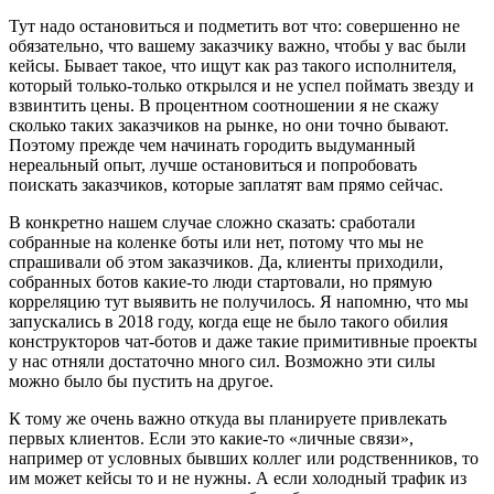
Тут надо остановиться и подметить вот что: совершенно не
обязательно, что вашему заказчику важно, чтобы у вас были
кейсы. Бывает такое, что ищут как раз такого исполнителя,
который только-только открылся и не успел поймать звезду и
взвинтить цены. В процентном соотношении я не скажу
сколько таких заказчиков на рынке, но они точно бывают.
Поэтому прежде чем начинать городить выдуманный
нереальный опыт, лучше остановиться и попробовать
поискать заказчиков, которые заплатят вам прямо сейчас.
В конкретно нашем случае сложно сказать: сработали
собранные на коленке боты или нет, потому что мы не
спрашивали об этом заказчиков. Да, клиенты приходили,
собранных ботов какие-то люди стартовали, но прямую
корреляцию тут выявить не получилось. Я напомню, что мы
запускались в 2018 году, когда еще не было такого обилия
конструкторов чат-ботов и даже такие примитивные проекты
у нас отняли достаточно много сил. Возможно эти силы
можно было бы пустить на другое.
К тому же очень важно откуда вы планируете привлекать
первых клиентов. Если это какие-то «личные связи»,
например от условных бывших коллег или родственников, то
им может кейсы то и не нужны. А если холодный трафик из