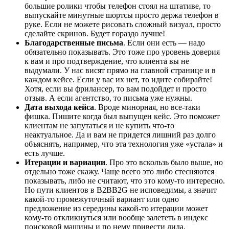
большие ролики чтобы телефон стоял на штативе, то
выпускайте минутные шортсы просто держа телефон в
руке. Если не можете рисовать сложный визуал, просто
сделайте скринов. Будет гораздо лучше!
Благодарственные письма
. Если они есть — надо
обязательно показывать. Это тоже про уровень доверия
к вам и про подтверждение, что клиента вы не
выдумали. У нас висят прямо на главной странице и в
каждом кейсе. Если у вас их нет, то идите собирайте!
Хотя, если вы фрилансер, то вам подойдет и просто
отзыв. А если агентство, то письма уже нужны.
Дата выхода кейса
. Вроде минорная, но все-таки
фишка. Пишите когда был выпущен кейс. Это поможет
клиентам не запутаться и не купить что-то
неактуальное. Да и вам не придется лишний раз долго
объяснять, например, что эта технология уже «устала» и
есть лучше.
Итерации и вариации
. Про это вскользь было выше, но
отдельно тоже скажу. Чаще всего это либо стесняются
показывать, либо не считают, что это кому-то интересно.
Но пути клиентов в B2BB2G не исповедимы, а значит
какой-то промежуточный вариант или одно
предложение из середины какой-то итерации может
кому-то откликнуться или вообще залететь в индекс
поисковой машины и по нему привести лида.