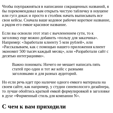
Чтобы поупражняться в написании сокращенных названий, я
бы порекомендовал вам открыть чистую табличку в ноушене
или гугл доках и просто в столбик начать выписывать все
свои кейсы. Сначала ваше кодовое рабочее короткое название,
а рядом его емкое красивое название.
Если вы освоили этот этап с вычленением сути, то к
заголовку еще можно добавить «пользу для заказчика».
Например: «Заработали клиенту 5 млн рублей», или
«Рассказываем, как с помощью нашего приложения клиент
экономит 500 тысяч каждый месяц», или «Разработали сайт с
десятью интеграциями».
Важно понимать: Ничего не мешает написать пять
статей про один и тот же кейс с разными
заголовками и для разных аудиторий.
Но если речь идет про наличие одного емкого материала на
своем сайте, как например, у студии синеволосого дизайнера,
то лучше обойтись краткой емкой формулировкой в заголовке
в духе «Фирменный стиль для компании N».
С чем к вам приходили