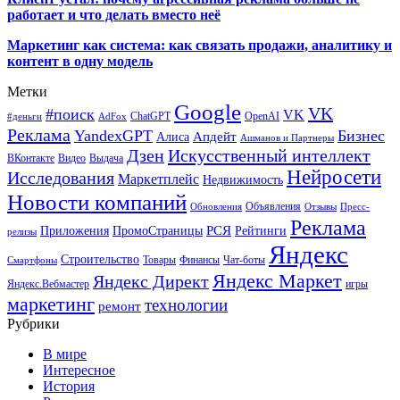
работает и что делать вместо неё
Маркетинг как система: как связать продажи, аналитику и
контент в одну модель
Метки
Google
VK
#поиск
VK
ChatGPT
OpenAI
#деньги
AdFox
Реклама
YandexGPT
Бизнес
Апдейт
Алиса
Ашманов и Партнеры
Искусственный интеллект
Дзен
ВКонтакте
Видео
Выдача
Нейросети
Исследования
Маркетплейс
Недвижимость
Новости компаний
Объявления
Обновления
Отзывы
Пресс-
Реклама
РСЯ
Приложения
ПромоСтраницы
Рейтинги
релизы
Яндекс
Строительство
Товары
Финансы
Чат-боты
Смартфоны
Яндекс Маркет
Яндекс Директ
Яндекс.Вебмастер
игры
маркетинг
технологии
ремонт
Рубрики
В мире
Интересное
История