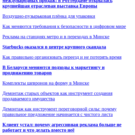
международных продаж: в Роттердаме открылась
крупнейшая отраслевая выставка Европы
Воздушно-пузырьковая плёнка для упаковки
Как меняются требования к безопасности в цифровом мире
Реклама на станциях метро и в переходах в Минске
Starbucks оказался в центре крупного скандала
Как правильно организовать переезд и не потерять время
В Беларуси меняются подходы к маркетингу и
продвижению товаров
Комплекты шевронов на форму в Минске
Демонтаж старых объектов как инструмент создания
продаваемого имущества
Демонтаж как инструмент переговорной силы: почему
правильное предложение начинается с чистого листа
Клиент устал: почему агрессивная реклама больше не
работает и что делать вместо неё