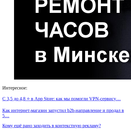
Интересное:
С 3,5 до 4,8 ⭐️ в App Store: как мы помогли VPN-сервису…
Как интернет-магазин запустил b2b-направление и продал в
5…
Кому ещё рано заходить в контекстную рекламу?