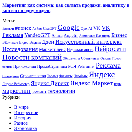
Маркетинг как система: как связать продажи, аналитику и
контент в одну модель
Метки
Google
VK
#поиск
VK
ChatGPT
OpenAI
#деньги
AdFox
Реклама
YandexGPT
Бизнес
Апдейт
Алиса
Ашманов и Партнеры
Искусственный интеллект
Дзен
ВКонтакте
Видео
Выдача
Нейросети
Исследования
Маркетплейс
Недвижимость
Новости компаний
Объявления
Обновления
Отзывы
Пресс-
Реклама
РСЯ
Приложения
ПромоСтраницы
Рейтинги
релизы
Яндекс
Строительство
Товары
Финансы
Чат-боты
Смартфоны
Яндекс Маркет
Яндекс Директ
Яндекс.Вебмастер
игры
маркетинг
технологии
ремонт
Рубрики
В мире
Интересное
История
Разное
Экономика