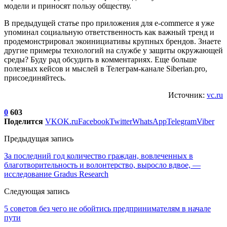
модели и приносят пользу обществу.
В предыдущей статье про приложения для e-commerce я уже
упоминал социальную ответственность как важный тренд и
продемонстрировал экоинициативы крупных брендов. Знаете
другие примеры технологий на службе у защиты окружающей
среды? Буду рад обсудить в комментариях. Еще больше
полезных кейсов и мыслей в Телеграм-канале Siberian.pro,
присоединяйтесь.
Источник:
vc.ru
0
603
Поделится
VK
OK.ru
Facebook
Twitter
WhatsApp
Telegram
Viber
Предыдущая запись
За последний год количество граждан, вовлеченных в
благотворительность и волонтерство, выросло вдвое, —
исследование Gradus Research
Следующая запись
5 советов без чего не обойтись предпринимателям в начале
пути