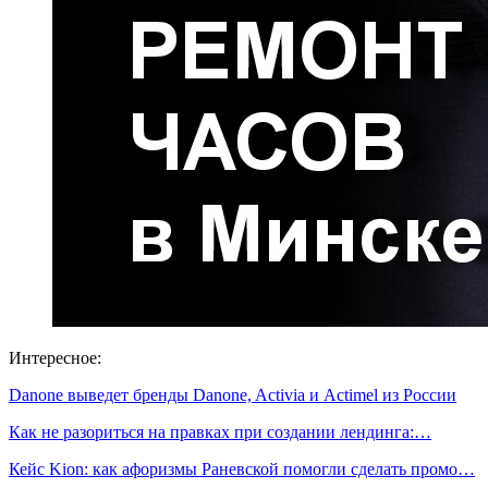
Интересное:
Danone выведет бренды Danone, Activia и Actimel из России
Как не разориться на правках при создании лендинга:…
Кейс Kion: как афоризмы Раневской помогли сделать промо…