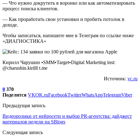
— Что нужно докрутить в воронке или как автоматизировать
процесс поиска клиентов.
— Как проработать свои установки и пробить потолок в
доходе.
Чтобы записаться, напишите мне в Телеграм по ссылке ниже
«ДИАГНОСТИКА»
Кирилл Чарушин •SMM•Target•Digital Marketing inst:
@charushin.kirilll t.me
Источник:
vc.ru
0
370
Поделится
VK
OK.ru
Facebook
Twitter
WhatsApp
Telegram
Viber
Предыдущая запись
Видеоролики от нейросети и выбор PR-агентства: дайджест
материалов недели на SBlogs
Следующая запись