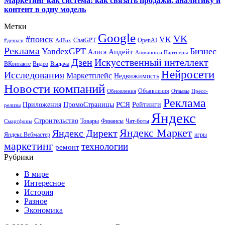
Маркетинг как система: как связать продажи, аналитику и
контент в одну модель
Метки
Google
VK
#поиск
VK
ChatGPT
OpenAI
#деньги
AdFox
Реклама
YandexGPT
Бизнес
Апдейт
Алиса
Ашманов и Партнеры
Искусственный интеллект
Дзен
ВКонтакте
Видео
Выдача
Нейросети
Исследования
Маркетплейс
Недвижимость
Новости компаний
Объявления
Обновления
Отзывы
Пресс-
Реклама
РСЯ
Приложения
ПромоСтраницы
Рейтинги
релизы
Яндекс
Строительство
Товары
Финансы
Чат-боты
Смартфоны
Яндекс Маркет
Яндекс Директ
Яндекс.Вебмастер
игры
маркетинг
технологии
ремонт
Рубрики
В мире
Интересное
История
Разное
Экономика