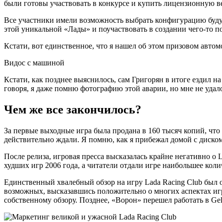
были готовы участвовать в конкурсе и купить лицензионную в
Все участники имели возможность выбрать конфигурацию буду
этой уникальной «Лады» и поучаствовать в создании чего-то п
Кстати, вот единственное, что я нашел об этом призовом автом
Видос с машиной
Кстати, как позднее выяснилось, сам Григорян в итоге ездил на
говоря, я даже помню фотографию этой аварии, но мне не удалос
Чем же все закончилось?
За первые выходные игра была продана в 160 тысяч копий, что 
действительно ждали. Я помню, как я прибежал домой с диском
После релиза, игровая пресса высказалась крайне негативно о 
худших игр 2006 года, а читатели отдали игре наибольшее кол
Единственный хвалебный обзор на игру Lada Racing Club был о
возможных, высказавшись положительно о многих аспектах игр
собственному обзору. Позднее, «Ворон» перешел работать в Gel