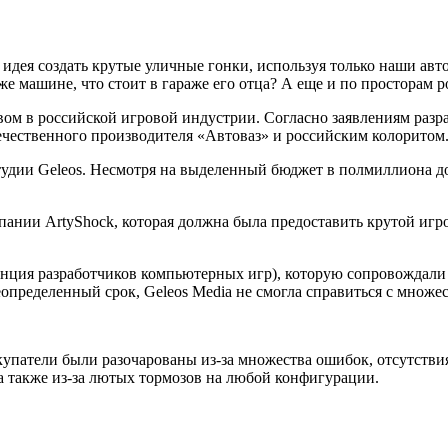
 идея создать крутые уличные гонки, используя только наши авто
 же машине, что стоит в гараже его отца? А еще и по просторам 
вом в российской игровой индустрии. Согласно заявлениям разр
течественного производителя «Автоваз» и российским колоритом
тудии Geleos. Несмотря на выделенный бюджет в полмиллиона дол
мпании ArtyShock, которая должна была предоставить крутой игро
нция разработчиков компьютерных игр), которую сопровождали 
еопределенный срок, Geleos Media не смогла справиться с множе
купатели были разочарованы из-за множества ошибок, отсутств
а также из-за лютых тормозов на любой конфигурации.