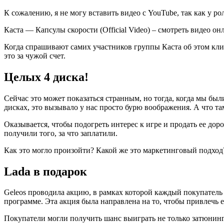
К сожалению, я не могу вставить видео с YouTube, так как у ро
Каста — Капсулы скорости (Official Video) – смотреть видео о
Когда спрашивают самих участников группы Каста об этом клип
это за чужой счет.
Целых 4 диска!
Сейчас это может показаться странным, но тогда, когда мы был
дисках, это вызывало у нас просто бурю воображения. А что т
Оказывается, чтобы подогреть интерес к игре и продать ее до
получили того, за что заплатили.
Как это могло произойти? Какой же это маркетинговый подход?
Lada в подарок
Geleos проводила акцию, в рамках которой каждый покупател
программе. Эта акция была направлена на то, чтобы привлечь 
Покупатели могли получить шанс выиграть не только затюнин