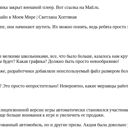
лика закрыт внешний плеер. Вот ссылка на Mail.ru.
нлайн в Моем Мире | Светлана Хоптяная
е, они начинают шутить. Их можно понять, ведь ребята просто 
и мелкими школьниками, все, что было больше, казалось нам кру
ам будет? Какая графика? Должно быть просто невообразимо!
роже, разработчики добавляли неиспользуемый файл размером бол
 Это просто непростительно! Невероятно, какие мерзавцы работа
ь лицензионной версии игры автоматически становился участни
еще больше внимания к игре и увеличить ее продажи.
гованный автомобиль, но и другие призы. Акция была довольно