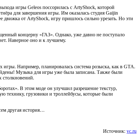
ыхода игры Geleos поссорилась с ArtyShock, которой
нёра для завершения игры. Им оказалась студия Gaijin
е движка от ArtyShock, игру пришлось сильно урезать. Но эти
ященный концерну «ГАЗ». Однако, уже давно не поступало
ет. Наверное оно и к лучшему.
ах игры. Например, планировалась система розыска, как в GTA.
йдены! Музыка для игры уже была записана. Также были
х столкновений.
оротах». В этом моде он улучшил разрешение текстур,
ую технику, грузовики и троллейбусы, которые были
всем другая история…
Источник:
vc.ru