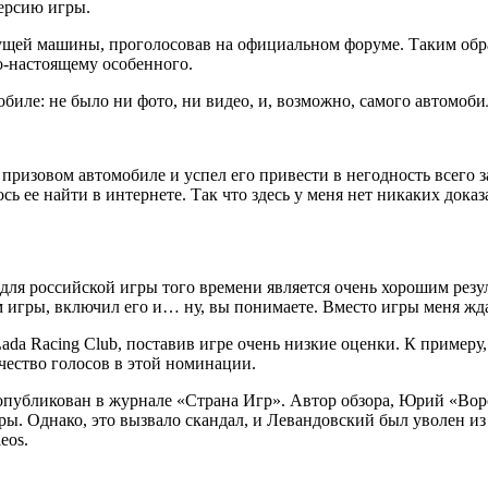
ерсию игры.
щей машины, проголосовав на официальном форуме. Таким обра
о-настоящему особенного.
обиле: не было ни фото, ни видео, и, возможно, самого автомоби
 призовом автомобиле и успел его привести в негодность всего з
ь ее найти в интернете. Так что здесь у меня нет никаких доказ
для российской игры того времени является очень хорошим резул
 игры, включил его и… ну, вы понимаете. Вместо игры меня жда
Lada Racing Club, поставив игре очень низкие оценки. К примеру,
ичество голосов в этой номинации.
публикован в журнале «Страна Игр». Автор обзора, Юрий «Ворон
ы. Однако, это вызвало скандал, и Левандовский был уволен из
eos.