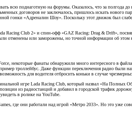
ать всю поднаготную на форумы. Оказалось, что за полгода до в
ьменных договоров не заключалось, пришлось искать нового парт
венной гонки «Адреналин Шоу». Поскольку этот движок был слабе
a Racing Club 2» и спин-офф «GAZ Racing: Drag & Drift», посв
были отменены или заморожены, но точной информации об этом н
arForce, некоторые фанаты обнаружили много интересного в файл
пример троллейбус. Даже функции переключения радио были на
возможность для водителя отбросить коньки в случае чрезмерны
инальной игре Lada Racing Club, который назвал «На Полных Об
мпозиции из радиостанций и добавил в городской трафик дорожн
видеть в ролике на YouTube.
ames, где они работали над игрой «Метро 2033». Но это уже со