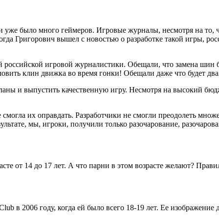
сии уже было много геймеров. Игровые журналы, несмотря на то
гда Григорович вышел с новостью о разработке такой игры, ро
ей российской игровой журналистики. Обещали, что замена шин 
словить клин движка во время гонки! Обещали даже что будет дв
ланы и выпустить качественную игру. Несмотря на высокий бюдж
 смогла их оправдать. Разработчики не смогли преодолеть множ
льтате, мы, игроки, получили только разочарование, разочарова
асте от 14 до 17 лет. А что парни в этом возрасте желают? Прав
b в 2006 году, когда ей было всего 18-19 лет. Ее изображение