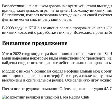
Разработчики, не слишком довольные критикой, стали выкладыв
принадлежал движок игры, из-за денег. Поскольку никаких пис
Entertainment, которая позволила взять движок от своей собст
факты не могли спасти репутацию игры.
В 2008 году на КРИ было анонсировано продолжение игры «Lad
никаких новостей о разработке этих игр. Возможно, проекты 
Внезапное продолжение
Уже в 2022 году, когда игра была взломана от злосчастного St
Были вырезаны некоторые виды общественного транспорта, на
найдены следы того, что раньше действительно планировалась 
Моддер с ником VicolanMass создал неофициальный мод к ориг
дистанцию прорисовки и интерфейс в игре, а также вернул ко
выключены в оригинальном релизе. Обновленную игру можно у
Почти все сотрудники компании Geleos перешли в студию 4A G