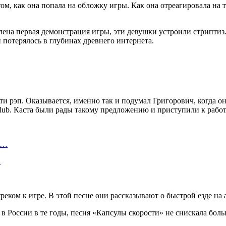
м, как она попала на обложку игры. Как она отреагировала на 
на первая демонстрация игры, эти девушки устроили стриптиз. 
 потерялось в глубинах древнего интернета.
ти рэп. Оказывается, именно так и подумал Григорович, когда 
lub. Каста были рады такому предложению и приступили к работ
а…
…
еком к игре. В этой песне они рассказывают о быстрой езде на 
 в России в те годы, песня «Капсулы скорости» не снискала бол