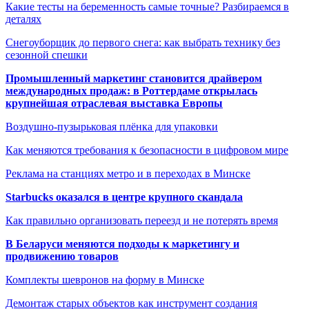
Какие тесты на беременность самые точные? Разбираемся в
деталях
Снегоуборщик до первого снега: как выбрать технику без
сезонной спешки
Промышленный маркетинг становится драйвером
международных продаж: в Роттердаме открылась
крупнейшая отраслевая выставка Европы
Воздушно-пузырьковая плёнка для упаковки
Как меняются требования к безопасности в цифровом мире
Реклама на станциях метро и в переходах в Минске
Starbucks оказался в центре крупного скандала
Как правильно организовать переезд и не потерять время
В Беларуси меняются подходы к маркетингу и
продвижению товаров
Комплекты шевронов на форму в Минске
Демонтаж старых объектов как инструмент создания