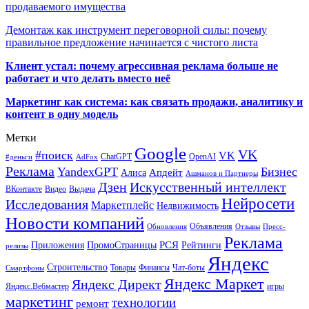
продаваемого имущества
Демонтаж как инструмент переговорной силы: почему
правильное предложение начинается с чистого листа
Клиент устал: почему агрессивная реклама больше не
работает и что делать вместо неё
Маркетинг как система: как связать продажи, аналитику и
контент в одну модель
Метки
Google
VK
#поиск
VK
ChatGPT
OpenAI
#деньги
AdFox
Реклама
YandexGPT
Бизнес
Апдейт
Алиса
Ашманов и Партнеры
Искусственный интеллект
Дзен
ВКонтакте
Видео
Выдача
Нейросети
Исследования
Маркетплейс
Недвижимость
Новости компаний
Объявления
Обновления
Отзывы
Пресс-
Реклама
РСЯ
Приложения
ПромоСтраницы
Рейтинги
релизы
Яндекс
Строительство
Товары
Финансы
Чат-боты
Смартфоны
Яндекс Маркет
Яндекс Директ
Яндекс.Вебмастер
игры
маркетинг
технологии
ремонт