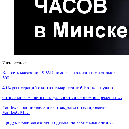
Интересное:
Как сеть магазинов SPAR помогла экологии и сэкономила
500…
40% регистраций с контент-маркетинга! Вот как нужно…
Стиральные машины: актуальность и экономия времени в…
Yandex Cloud подвела итоги закрытого тестирования
YandexGPT…
Продуктовые магазины и одежда: на какие компании…