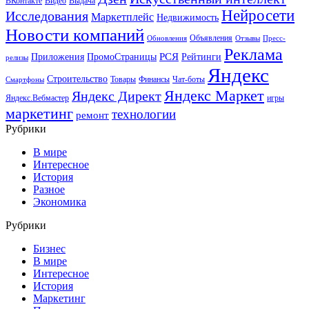
ВКонтакте
Видео
Выдача
Нейросети
Исследования
Маркетплейс
Недвижимость
Новости компаний
Объявления
Обновления
Отзывы
Пресс-
Реклама
РСЯ
Приложения
ПромоСтраницы
Рейтинги
релизы
Яндекс
Строительство
Товары
Финансы
Чат-боты
Смартфоны
Яндекс Маркет
Яндекс Директ
Яндекс.Вебмастер
игры
маркетинг
технологии
ремонт
Рубрики
В мире
Интересное
История
Разное
Экономика
Рубрики
Бизнес
В мире
Интересное
История
Маркетинг