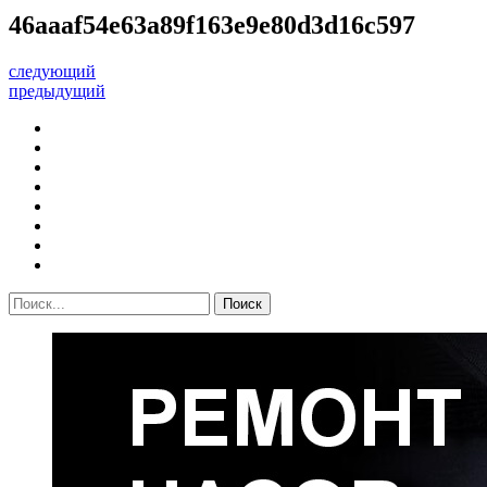
46aaaf54e63a89f163e9e80d3d16c597
следующий
предыдущий