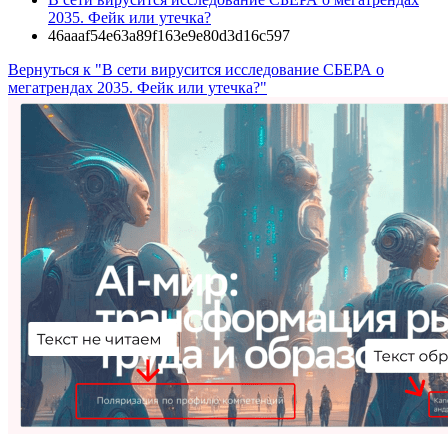
2035. Фейк или утечка?
46aaaf54e63a89f163e9e80d3d16c597
Вернуться к "В сети вирусится исследование СБЕРА о
мегатрендах 2035. Фейк или утечка?"