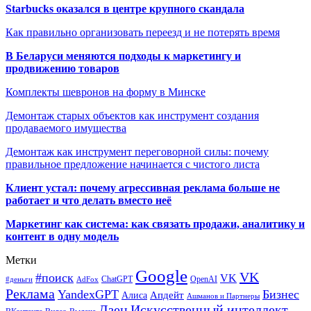
Starbucks оказался в центре крупного скандала
Как правильно организовать переезд и не потерять время
В Беларуси меняются подходы к маркетингу и
продвижению товаров
Комплекты шевронов на форму в Минске
Демонтаж старых объектов как инструмент создания
продаваемого имущества
Демонтаж как инструмент переговорной силы: почему
правильное предложение начинается с чистого листа
Клиент устал: почему агрессивная реклама больше не
работает и что делать вместо неё
Маркетинг как система: как связать продажи, аналитику и
контент в одну модель
Метки
Google
VK
#поиск
VK
ChatGPT
OpenAI
#деньги
AdFox
Реклама
YandexGPT
Бизнес
Апдейт
Алиса
Ашманов и Партнеры
Искусственный интеллект
Дзен