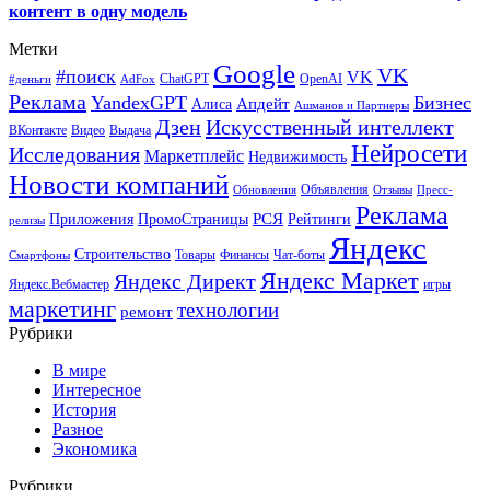
контент в одну модель
Метки
Google
VK
#поиск
VK
ChatGPT
OpenAI
#деньги
AdFox
Реклама
YandexGPT
Бизнес
Апдейт
Алиса
Ашманов и Партнеры
Искусственный интеллект
Дзен
ВКонтакте
Видео
Выдача
Нейросети
Исследования
Маркетплейс
Недвижимость
Новости компаний
Объявления
Обновления
Отзывы
Пресс-
Реклама
РСЯ
Приложения
ПромоСтраницы
Рейтинги
релизы
Яндекс
Строительство
Товары
Финансы
Чат-боты
Смартфоны
Яндекс Маркет
Яндекс Директ
Яндекс.Вебмастер
игры
маркетинг
технологии
ремонт
Рубрики
В мире
Интересное
История
Разное
Экономика
Рубрики