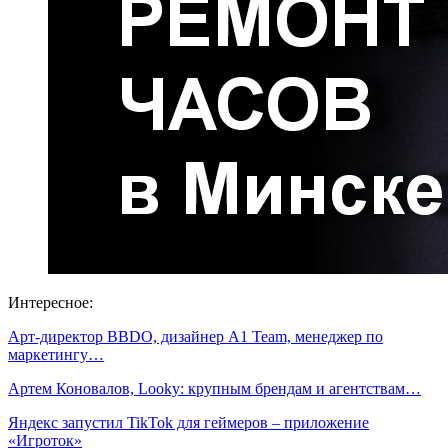
Интересное:
Арт-директор BBDO, дизайнер A1 Team, менеджер по
маркетингу…
Артем Коновалов, Looky: крупным брендам и агентствам…
Яндекс запустил TikTok для геймеров – приложение
«Игроток»