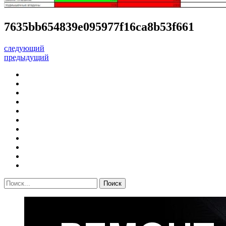
7635bb654839e095977f16ca8b53f661
следующий
предыдущий