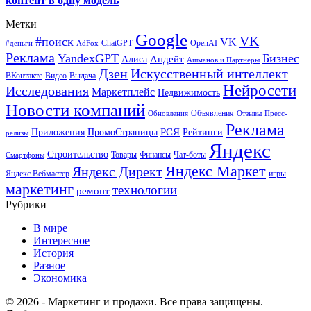
контент в одну модель
Метки
Google
VK
#поиск
VK
ChatGPT
OpenAI
#деньги
AdFox
Реклама
YandexGPT
Бизнес
Апдейт
Алиса
Ашманов и Партнеры
Искусственный интеллект
Дзен
ВКонтакте
Видео
Выдача
Нейросети
Исследования
Маркетплейс
Недвижимость
Новости компаний
Объявления
Обновления
Отзывы
Пресс-
Реклама
РСЯ
Приложения
ПромоСтраницы
Рейтинги
релизы
Яндекс
Строительство
Товары
Финансы
Чат-боты
Смартфоны
Яндекс Маркет
Яндекс Директ
Яндекс.Вебмастер
игры
маркетинг
технологии
ремонт
Рубрики
В мире
Интересное
История
Разное
Экономика
© 2026 - Маркетинг и продажи. Все права защищены.