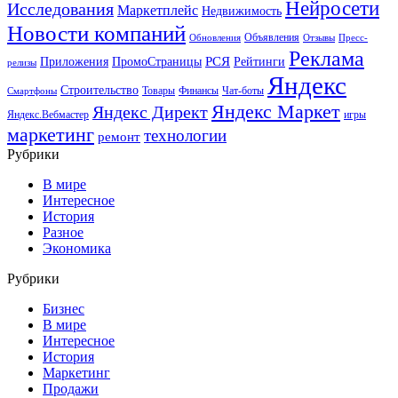
Нейросети
Исследования
Маркетплейс
Недвижимость
Новости компаний
Объявления
Обновления
Отзывы
Пресс-
Реклама
РСЯ
Приложения
ПромоСтраницы
Рейтинги
релизы
Яндекс
Строительство
Товары
Финансы
Чат-боты
Смартфоны
Яндекс Маркет
Яндекс Директ
Яндекс.Вебмастер
игры
маркетинг
технологии
ремонт
Рубрики
В мире
Интересное
История
Разное
Экономика
Рубрики
Бизнес
В мире
Интересное
История
Маркетинг
Продажи