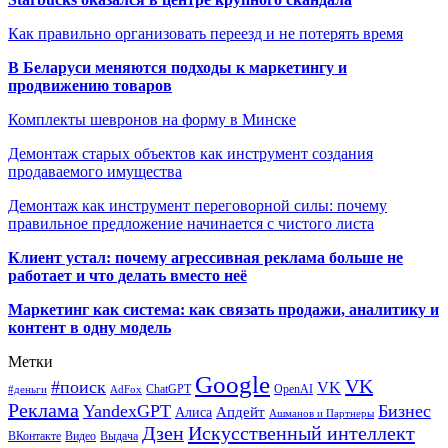
Как правильно организовать переезд и не потерять время
В Беларуси меняются подходы к маркетингу и
продвижению товаров
Комплекты шевронов на форму в Минске
Демонтаж старых объектов как инструмент создания
продаваемого имущества
Демонтаж как инструмент переговорной силы: почему
правильное предложение начинается с чистого листа
Клиент устал: почему агрессивная реклама больше не
работает и что делать вместо неё
Маркетинг как система: как связать продажи, аналитику и
контент в одну модель
Метки
Google
VK
#поиск
VK
ChatGPT
OpenAI
#деньги
AdFox
Реклама
YandexGPT
Бизнес
Апдейт
Алиса
Ашманов и Партнеры
Искусственный интеллект
Дзен
ВКонтакте
Видео
Выдача