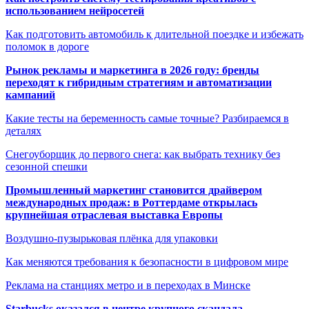
использованием нейросетей
Как подготовить автомобиль к длительной поездке и избежать
поломок в дороге
Рынок рекламы и маркетинга в 2026 году: бренды
переходят к гибридным стратегиям и автоматизации
кампаний
Какие тесты на беременность самые точные? Разбираемся в
деталях
Снегоуборщик до первого снега: как выбрать технику без
сезонной спешки
Промышленный маркетинг становится драйвером
международных продаж: в Роттердаме открылась
крупнейшая отраслевая выставка Европы
Воздушно-пузырьковая плёнка для упаковки
Как меняются требования к безопасности в цифровом мире
Реклама на станциях метро и в переходах в Минске
Starbucks оказался в центре крупного скандала