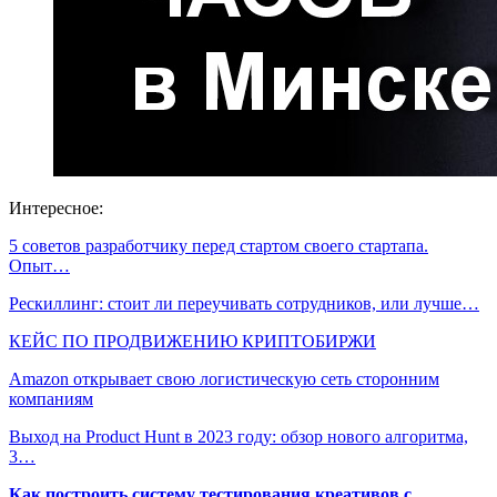
Интересное:
5 советов разработчику перед стартом своего стартапа.
Опыт…
Рескиллинг: стоит ли переучивать сотрудников, или лучше…
КЕЙС ПО ПРОДВИЖЕНИЮ КРИПТОБИРЖИ
Amazon открывает свою логистическую сеть сторонним
компаниям
Выход на Product Hunt в 2023 году: обзор нового алгоритма,
3…
Как построить систему тестирования креативов с