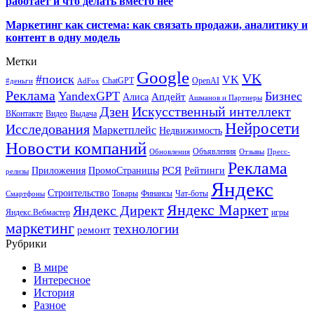
работает и что делать вместо неё
Маркетинг как система: как связать продажи, аналитику и
контент в одну модель
Метки
Google
VK
#поиск
VK
ChatGPT
OpenAI
#деньги
AdFox
Реклама
YandexGPT
Бизнес
Апдейт
Алиса
Ашманов и Партнеры
Искусственный интеллект
Дзен
ВКонтакте
Видео
Выдача
Нейросети
Исследования
Маркетплейс
Недвижимость
Новости компаний
Объявления
Обновления
Отзывы
Пресс-
Реклама
РСЯ
Приложения
ПромоСтраницы
Рейтинги
релизы
Яндекс
Строительство
Товары
Финансы
Чат-боты
Смартфоны
Яндекс Маркет
Яндекс Директ
Яндекс.Вебмастер
игры
маркетинг
технологии
ремонт
Рубрики
В мире
Интересное
История
Разное