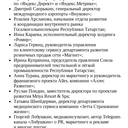
по «Яндекс.Директ» и «Яндекс.Метрике»;
Дмитрий Сапрыкин, генеральный директор
международного аэропорта «Внуково»;
Розалия Арсланова, начальник отдела развития
и координации внутреннего рынка
Госалкогольинспекции Республики Татарстан;
Инна Караева, исполнительный директор холдинга
«Ромир»;
Лариса Гервиц, руководитель управления
по клиентскому сервису департамента развития
розничных продаж сети «Магнит»;
Ирина Купряхина, председатель правления Союза
предпринимателей текстильной и лёгкой
промышленности Республики Татарстан;
Анна Турава, директор по маркетингу и руководитель
франшизного проекта Alles, компании «Аллес
Развитие»;
Руслан Пондин, заместитель директора по проектам
развития Mriya Resort & Spa;
Татьяна Шнейдерман, директор департамента
медицинского сервиса компании «Зетта Страхование
жизни»;
Георгий Лобушкин, медиаконсультант, автор Telegram-
канала «Лобушкин» о PR, маркетинге и рекламе
и многие другие.