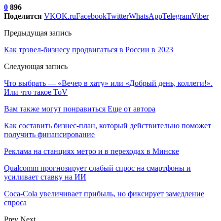
0
896
Поделится
VK
OK.ru
Facebook
Twitter
WhatsApp
Telegram
Viber
Предыдущая запись
Как трэвел-бизнесу продвигаться в России в 2023
Следующая запись
Что выбрать — «Вечер в хату» или «Добрый день, коллеги!».
Или что такое ToV
Вам также могут понравиться
Еще от автора
Как составить бизнес-план, который действительно поможет
получить финансирование
Реклама на станциях метро и в переходах в Минске
Qualcomm прогнозирует слабый спрос на смартфоны и
усиливает ставку на ИИ
Coca-Cola увеличивает прибыль, но фиксирует замедление
спроса
Prev
Next