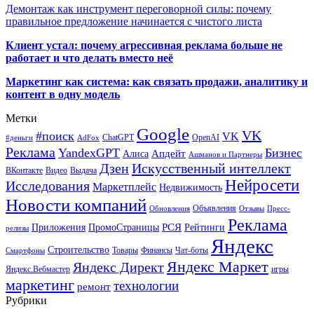
Демонтаж как инструмент переговорной силы: почему
правильное предложение начинается с чистого листа
Клиент устал: почему агрессивная реклама больше не
работает и что делать вместо неё
Маркетинг как система: как связать продажи, аналитику и
контент в одну модель
Метки
Google
VK
#поиск
VK
ChatGPT
OpenAI
#деньги
AdFox
Реклама
YandexGPT
Бизнес
Апдейт
Алиса
Ашманов и Партнеры
Искусственный интеллект
Дзен
ВКонтакте
Видео
Выдача
Нейросети
Исследования
Маркетплейс
Недвижимость
Новости компаний
Объявления
Обновления
Отзывы
Пресс-
Реклама
РСЯ
Приложения
ПромоСтраницы
Рейтинги
релизы
Яндекс
Строительство
Товары
Финансы
Чат-боты
Смартфоны
Яндекс Маркет
Яндекс Директ
Яндекс.Вебмастер
игры
маркетинг
технологии
ремонт
Рубрики