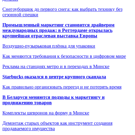
Снегоуборщик до первого снега: как выбрать технику без
сезонной спешки
Промышленный маркетинг становится драйвером
международных продаж: в Роттердаме открылась
крупнейшая отраслевая выставка Европы
Воздушно-пузырьковая плёнка для упаковки
Как меняются требования к безопасности в цифровом мире
Реклама на станциях метро и в переходах в Минске
Starbucks оказался в центре крупного скандала
Как правильно организовать переезд и не потерять время
В Беларуси меняются подходы к маркетингу и
продвижению товаров
Комплекты шевронов на форму в Минске
Демонтаж старых объектов как инструмент создания
продаваемого имущества