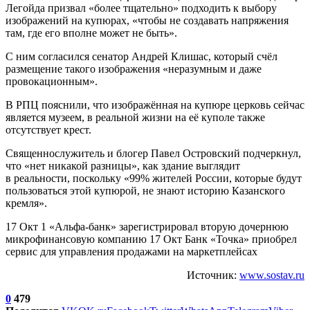
Легойда призвал «более тщательно» подходить к выбору
изображений на купюрах, «чтобы не создавать напряжения
там, где его вполне может не быть».
С ним согласился сенатор Андрей Клишас, который счёл
размещение такого изображения «неразумным и даже
провокационным».
В РПЦ пояснили, что изображённая на купюре церковь сейчас
является музеем, в реальной жизни на её куполе также
отсутствует крест.
Священнослужитель и блогер Павел Островский подчеркнул,
что «нет никакой разницы», как здание выглядит
в реальности, поскольку «99% жителей России, которые будут
пользоваться этой купюрой, не знают историю Казанского
кремля».
17 Окт 1 «Альфа-банк» зарегистрировал вторую дочернюю
микрофинансовую компанию 17 Окт Банк «Точка» приобрел
сервис для управления продажами на маркетплейсах
Источник:
www.sostav.ru
0
479