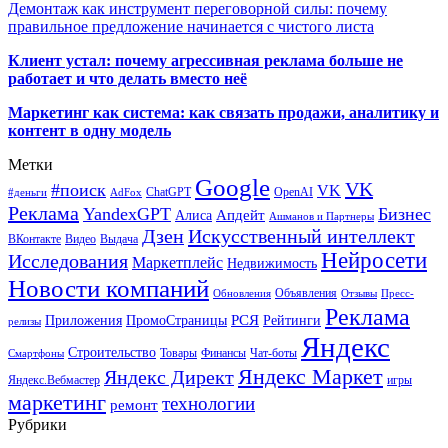
Демонтаж как инструмент переговорной силы: почему
правильное предложение начинается с чистого листа
Клиент устал: почему агрессивная реклама больше не
работает и что делать вместо неё
Маркетинг как система: как связать продажи, аналитику и
контент в одну модель
Метки
Google
VK
#поиск
VK
ChatGPT
OpenAI
#деньги
AdFox
Реклама
YandexGPT
Бизнес
Апдейт
Алиса
Ашманов и Партнеры
Искусственный интеллект
Дзен
ВКонтакте
Видео
Выдача
Нейросети
Исследования
Маркетплейс
Недвижимость
Новости компаний
Объявления
Обновления
Отзывы
Пресс-
Реклама
РСЯ
Приложения
ПромоСтраницы
Рейтинги
релизы
Яндекс
Строительство
Товары
Финансы
Чат-боты
Смартфоны
Яндекс Маркет
Яндекс Директ
Яндекс.Вебмастер
игры
маркетинг
технологии
ремонт
Рубрики