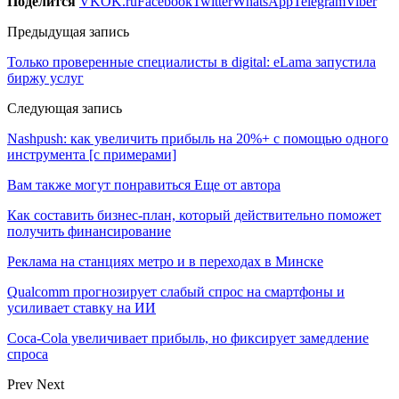
Поделится
VK
OK.ru
Facebook
Twitter
WhatsApp
Telegram
Viber
Предыдущая запись
Только проверенные специалисты в digital: eLama запустила
биржу услуг
Следующая запись
Nashpush: как увеличить прибыль на 20%+ с помощью одного
инструмента [с примерами]
Вам также могут понравиться
Еще от автора
Как составить бизнес-план, который действительно поможет
получить финансирование
Реклама на станциях метро и в переходах в Минске
Qualcomm прогнозирует слабый спрос на смартфоны и
усиливает ставку на ИИ
Coca-Cola увеличивает прибыль, но фиксирует замедление
спроса
Prev
Next