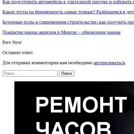
Как подготовить автомобиль к длительной поездке и избежать 
Какие тесты на беременность самые точные? Разбираемся в дет
Бетонные полы в современном строительстве: как получить пр
Покрытие ванны акрилом в Минске – обновление ванны
Prev
Next
Оставьте ответ
Для отправки комментария вам необходимо
авторизоваться
.