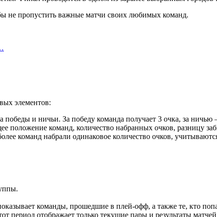
обы не пропустить важные матчи своих любимых команд.
ь…
вых элементов:
а победы и ничьи. За победу команда получает 3 очка, за ничью 
щее положение команд, количество набранных очков, разницу за
и более команд набрали одинаковое количество очков, учитываю
уппы.
показывает команды, прошедшие в плей-офф, а также те, кто поп
от период отображает только текущие пары и результаты матчей