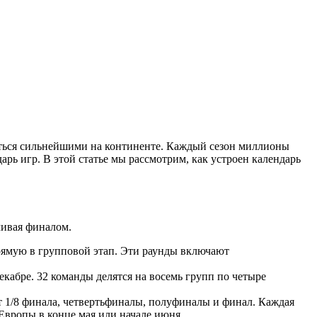
ться сильнейшими на континенте. Каждый сезон миллионы
рь игр. В этой статье мы рассмотрим, как устроен календарь
чивая финалом.
прямую в групповой этап. Эти раунды включают
декабре. 32 команды делятся на восемь групп по четыре
т 1/8 финала, четвертьфиналы, полуфиналы и финал. Каждая
 Европы в конце мая или начале июня.