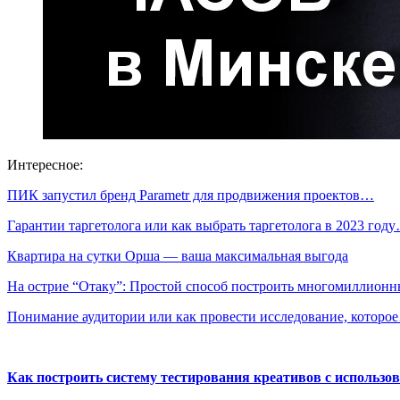
Интересное:
ПИК запустил бренд Parametr для продвижения проектов…
Гарантии таргетолога или как выбрать таргетолога в 2023 год
Квартира на сутки Орша — ваша максимальная выгода
На острие “Отаку”: Простой способ построить многомиллио
Понимание аудитории или как провести исследование, которо
Как построить систему тестирования креативов с использо