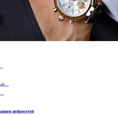
у…
нный…
е…
ванием нейросетей