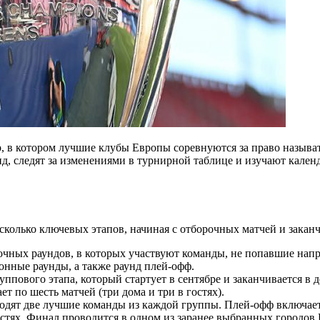
в котором лучшие клубы Европы соревнуются за право называ
 следят за изменениями в турнирной таблице и изучают календа
сколько ключевых этапов, начиная с отборочных матчей и закан
рочных раундов, в которых участвуют команды, не попавшие на
онные раунды, а также раунд плей-офф.
руппового этапа, который стартует в сентябре и заканчивается в 
т по шесть матчей (три дома и три в гостях).
ходят две лучшие команды из каждой группы. Плей-офф включае
 гостях. Финал проводится в одном из заранее выбранных городов