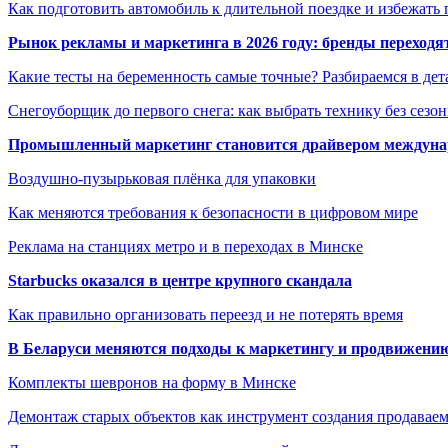
Как подготовить автомобиль к длительной поездке и избежать 
Рынок рекламы и маркетинга в 2026 году: бренды переход
Какие тесты на беременность самые точные? Разбираемся в дет
Снегоуборщик до первого снега: как выбрать технику без сезо
Промышленный маркетинг становится драйвером междунар
Воздушно-пузырьковая плёнка для упаковки
Как меняются требования к безопасности в цифровом мире
Реклама на станциях метро и в переходах в Минске
Starbucks оказался в центре крупного скандала
Как правильно организовать переезд и не потерять время
В Беларуси меняются подходы к маркетингу и продвижени
Комплекты шевронов на форму в Минске
Демонтаж старых объектов как инструмент создания продавае