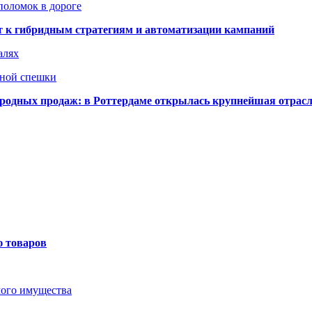
поломок в дороге
ят к гибридным стратегиям и автоматизации кампаний
алях
нной спешки
одных продаж: в Роттердаме открылась крупнейшая отрас
ю товаров
мого имущества