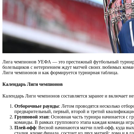
Лига чемпионов УЕФА — это престижный футбольный турнир, 
болельщиков с нетерпением ждут матчей своих любимых команд,
Лиги чемпионов и как формируется турнирная таблица.
Календарь Лиги чемпионов
Календарь Лиги чемпионов составляется заранее и включает не
Отборочные раунды
: Летом проводятся несколько отбо
предварительный, первый, второй и третий квалификаци
Групповой этап
: Основная часть турнира начинается с г
команды. В рамках группового этапа каждая команда играе
Плей-офф
: Весной начинаются матчи плей-офф, куда вы
стадия, кроме финала, состоит из двух матчей: дома и в