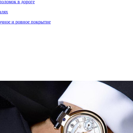
поломок в дороге
алях
очное и ровное покрытие