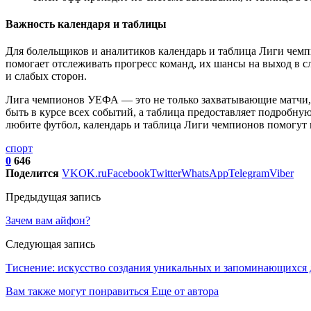
Важность календаря и таблицы
Для болельщиков и аналитиков календарь и таблица Лиги чемпи
помогает отслеживать прогресс команд, их шансы на выход в 
и слабых сторон.
Лига чемпионов УЕФА — это не только захватывающие матчи, 
быть в курсе всех событий, а таблица предоставляет подробну
любите футбол, календарь и таблица Лиги чемпионов помогут
спорт
0
646
Поделится
VK
OK.ru
Facebook
Twitter
WhatsApp
Telegram
Viber
Предыдущая запись
Зачем вам айфон?
Следующая запись
Тиснение: искусство создания уникальных и запоминающихся
Вам также могут понравиться
Еще от автора