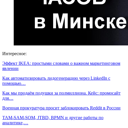
Интересное:
Эффект IKEA: простыми словами о важном маркетинговом
явлении
Как автоматизировать лидогенерацию через LinkedIn с
помощью…
Как мы продаём подушки за полмиллиона. Кейс: промосайт
для…
Военная прокуратура просит заблокировать Reddit в России
TAM-SAM-SOM, JTBD, BPMN и другие работы по
аналитике,…