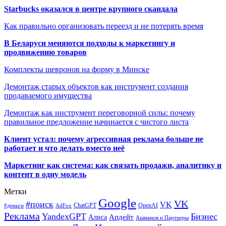
Starbucks оказался в центре крупного скандала
Как правильно организовать переезд и не потерять время
В Беларуси меняются подходы к маркетингу и
продвижению товаров
Комплекты шевронов на форму в Минске
Демонтаж старых объектов как инструмент создания
продаваемого имущества
Демонтаж как инструмент переговорной силы: почему
правильное предложение начинается с чистого листа
Клиент устал: почему агрессивная реклама больше не
работает и что делать вместо неё
Маркетинг как система: как связать продажи, аналитику и
контент в одну модель
Метки
Google
VK
#поиск
VK
ChatGPT
OpenAI
#деньги
AdFox
Реклама
YandexGPT
Бизнес
Апдейт
Алиса
Ашманов и Партнеры