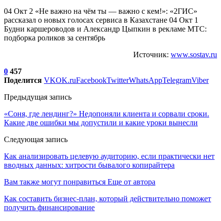
04 Окт 2 «Не важно на чём ты — важно с кем!»: «2ГИС»
рассказал о новых голосах сервиса в Казахстане 04 Окт 1
Будни каршероводов и Александр Цыпкин в рекламе МТС:
подборка роликов за сентябрь
Источник:
www.sostav.ru
0
457
Поделится
VK
OK.ru
Facebook
Twitter
WhatsApp
Telegram
Viber
Предыдущая запись
«Соня, где лендинг?» Недопоняли клиента и сорвали сроки.
Какие две ошибки мы допустили и какие уроки вынесли
Следующая запись
Как анализировать целевую аудиторию, если практически нет
вводных данных: хитрости бывалого копирайтера
Вам также могут понравиться
Еще от автора
Как составить бизнес-план, который действительно поможет
получить финансирование