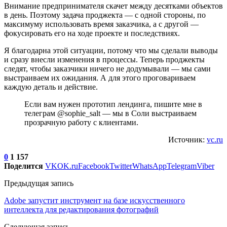
Внимание предпринимателя скачет между десятками объектов
в день. Поэтому задача проджекта — с одной стороны, по
максимуму использовать время заказчика, а с другой —
фокусировать его на ходе проекте и последствиях.
Я благодарна этой ситуации, потому что мы сделали выводы
и сразу внесли изменения в процессы. Теперь проджекты
следят, чтобы заказчики ничего не додумывали — мы сами
выстраиваем их ожидания. А для этого проговариваем
каждую деталь и действие.
Если вам нужен прототип лендинга, пишите мне в
телеграм @sophie_salt — мы в Соли выстраиваем
прозрачную работу с клиентами.
Источник:
vc.ru
0
1 157
Поделится
VK
OK.ru
Facebook
Twitter
WhatsApp
Telegram
Viber
Предыдущая запись
Adobe запустит инструмент на базе искусственного
интеллекта для редактирования фотографий
Следующая запись