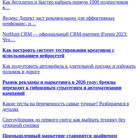
Как бесплатно и быстро набрать первую 1000 подписчиков
в…
Яндекс Директ даст рекомендации для эффективных
перфоманс- и…
NetHunt CRM — официальный CRM-партнер iForum 2023:
Что…
Как построить систему тестирования креативов с
использованием нейросетей
Как подготовить автомобиль к длительной поездке и избежать
поломок в дороге
Рынок рекламы и маркетинга в 2026 году: бренды
переходят к гибридным стратегиям и автоматизации
кампаний
Какие тесты на беременность самые точные? Разбираемся в
деталях
Снегоуборщик до первого снега: как выбрать технику без
сезонной спешки
Промышленный маркетинг становится драйвером