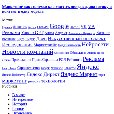
Маркетинг как система: как связать продажи, аналитику и
контент в одну модель
Метки
Google
VK
#поиск
VK
ChatGPT
OpenAI
#деньги
AdFox
Реклама
YandexGPT
Бизнес
Апдейт
Алиса
Ашманов и Партнеры
Искусственный интеллект
Дзен
ВКонтакте
Видео
Выдача
Нейросети
Исследования
Маркетплейс
Недвижимость
Новости компаний
Объявления
Обновления
Отзывы
Пресс-
Реклама
РСЯ
Приложения
ПромоСтраницы
Рейтинги
релизы
Яндекс
Строительство
Товары
Финансы
Чат-боты
Смартфоны
Яндекс Маркет
Яндекс Директ
Яндекс.Вебмастер
игры
маркетинг
технологии
ремонт
Рубрики
В мире
Интересное
История
Разное
Экономика