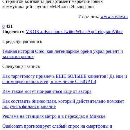
Стерлигов возглавил департамент маркетинговых
коммуникаций группы «М.Видео-Эльдорадо»
Источник:
www.sostav.ru
0
431
Поделится
VK
OK.ru
Facebook
Twitter
WhatsApp
Telegram
Viber
Предыдущая запись
Тёмная история Oreo: как легендарное бренд украл рецепт и
захватил рынок
Следующая запись
Как таргетологу привлечь ЕЩЕ БОЛЬШЕ клиентов? Да еще и
с помощью нейросетей, в том числе ChatGPT-4
Вам также могут понравиться
Еще от автора
Как составить бизнес-план, который действительно поможет
получить финансирование
Реклама на станциях метро и в переходах в Минске
Qualcomm прогнозирует слабый спрос на смартфоны и