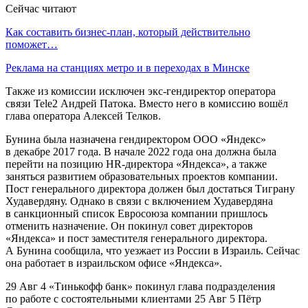
Сейчас читают
Как составить бизнес-план, который действительно
поможет…
Реклама на станциях метро и в переходах в Минске
Также из комиссии исключен экс-гендиректор оператора
связи Tele2 Андрей Патока. Вместо него в комиссию вошёл
глава оператора Алексей Телков.
Бунина была назначена гендиректором ООО «Яндекс»
в декабре 2017 года. В начале 2022 года она должна была
перейти на позицию HR-директора «Яндекса», а также
заняться развитием образовательных проектов компании.
Пост генерального директора должен был достаться Тиграну
Худавердяну. Однако в связи с включением Худавердяна
в санкционный список Евросоюза компании пришлось
отменить назначение. Он покинул совет директоров
«Яндекса» и пост заместителя генерального директора.
А Бунина сообщила, что уезжает из России в Израиль. Сейчас
она работает в израильском офисе «Яндекса».
29 Авг 4 «Тинькофф банк» покинул глава подразделения
по работе с состоятельными клиентами 25 Авг 5 Пётр