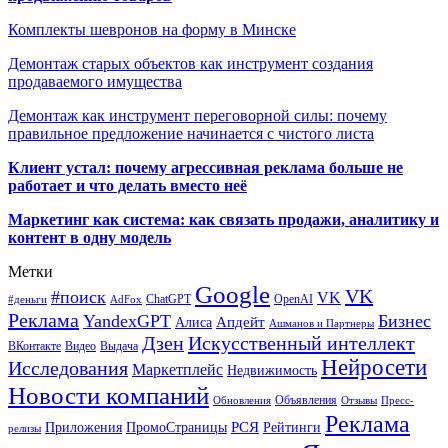
Комплекты шевронов на форму в Минске
Демонтаж старых объектов как инструмент создания
продаваемого имущества
Демонтаж как инструмент переговорной силы: почему
правильное предложение начинается с чистого листа
Клиент устал: почему агрессивная реклама больше не
работает и что делать вместо неё
Маркетинг как система: как связать продажи, аналитику и
контент в одну модель
Метки
Google
VK
#поиск
VK
ChatGPT
OpenAI
#деньги
AdFox
Реклама
YandexGPT
Бизнес
Апдейт
Алиса
Ашманов и Партнеры
Искусственный интеллект
Дзен
ВКонтакте
Видео
Выдача
Нейросети
Исследования
Маркетплейс
Недвижимость
Новости компаний
Объявления
Обновления
Отзывы
Пресс-
Реклама
РСЯ
Приложения
ПромоСтраницы
Рейтинги
релизы