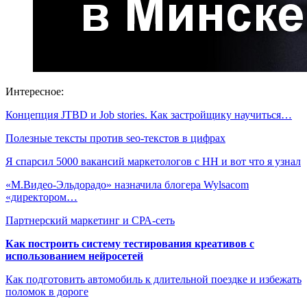
Интересное:
Концепция JTBD и Job stories. Как застройщику научиться…
Полезные тексты против seo-текстов в цифрах
Я спарсил 5000 вакансий маркетологов с HH и вот что я узнал
«М.Видео-Эльдорадо» назначила блогера Wylsacom
«директором…
Партнерский маркетинг и СРА-сеть
Как построить систему тестирования креативов с
использованием нейросетей
Как подготовить автомобиль к длительной поездке и избежать
поломок в дороге