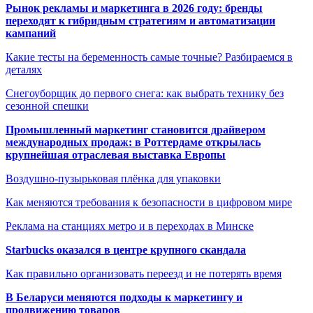
Рынок рекламы и маркетинга в 2026 году: бренды
переходят к гибридным стратегиям и автоматизации
кампаний
Какие тесты на беременность самые точные? Разбираемся в
деталях
Снегоуборщик до первого снега: как выбрать технику без
сезонной спешки
Промышленный маркетинг становится драйвером
международных продаж: в Роттердаме открылась
крупнейшая отраслевая выставка Европы
Воздушно-пузырьковая плёнка для упаковки
Как меняются требования к безопасности в цифровом мире
Реклама на станциях метро и в переходах в Минске
Starbucks оказался в центре крупного скандала
Как правильно организовать переезд и не потерять время
В Беларуси меняются подходы к маркетингу и
продвижению товаров