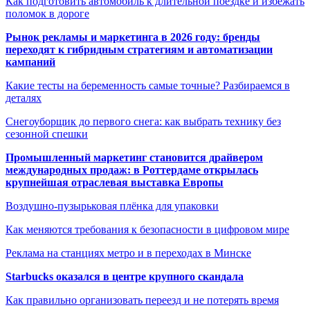
Как подготовить автомобиль к длительной поездке и избежать
поломок в дороге
Рынок рекламы и маркетинга в 2026 году: бренды
переходят к гибридным стратегиям и автоматизации
кампаний
Какие тесты на беременность самые точные? Разбираемся в
деталях
Снегоуборщик до первого снега: как выбрать технику без
сезонной спешки
Промышленный маркетинг становится драйвером
международных продаж: в Роттердаме открылась
крупнейшая отраслевая выставка Европы
Воздушно-пузырьковая плёнка для упаковки
Как меняются требования к безопасности в цифровом мире
Реклама на станциях метро и в переходах в Минске
Starbucks оказался в центре крупного скандала
Как правильно организовать переезд и не потерять время