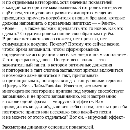
и по отдельным категориям, хотя значения показателей
в каждой категории не максимальны. Этот ролик интересен
ещё и тем, что в условиях развития импортозамещения
приходится приучать потребителя к новым брендам, которые
должны напоминать о привычных напитках — «Фанте»,
«Коле» —, а также должны предлагать что-то новое. Как это
сделать? Создатели ролика пошли своеобразным путём.
В ролике нет как такового сюжета, нет призыва, нет
стимуляции к покупке. Почему? Потому что сейчас важно,
чтобы бренд запомнили, чтобы сформировались
определенные ассоциации с весёлым энергичным состоянием.
И это прекрасно удалось. По сути весь ролик — это
зажигательный танец, в котором ритмичные движения
и повторение в такт слогана заставляют зрителя включиться
и возможно даже двигаться в такт, притопывать
и пританцовывать, повторяя вслед за танцующими героями
«Цитрус- Кола-Лайм-Fantola». Известно, что именно
многократное повторение припева под музыку способствует
запоминаю, и не просто запоминанию, но и застреванию
в голове одной фразы — «вирусный эффект». Вам
приходилось когда-нибудь ловить себя на том, что вы про себя
повторяете припев или несколько слов какой-то песни
и не можете от этого отделаться? Вот он, «вирусный эффект».
Рассмотрим динамику основных показателей.