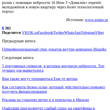
ролик с помощью нейросети 16 Июн 3 «Домклик» перенёс
молодожёнов в новую квартиру через более технологичный
портал
Источник:
www.sostav.ru
0
382
Поделится
VK
OK.ru
Facebook
Twitter
WhatsApp
Telegram
Viber
Предыдущая запись
Геймифицированный сбор донатов внутри компании Binariks
Следующая запись
5 популярных сервисов, в которые внедрили нейросети. Топ
лучших для маркетолога
Вам также могут понравиться
Еще от автора
Как составить бизнес-план, который действительно поможет
получить финансирование
Реклама на станциях метро и в переходах в Минске
Qualcomm прогнозирует слабый спрос на смартфоны и