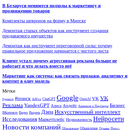
В Беларуси меняются подходы к маркетингу и
продвижению товаров
Комплекты шевронов на форму в Минске
Демонтаж старых объектов как инструмент создания
продаваемого имущества
Демонтаж как инструмент переговорной силы: почему
правильное предложение начинается с чистого листа
Клиент устал: почему агрессивная реклама больше не
работает и что делать вместо неё
Маркетинг как система: как связать продажи, аналитику и
контент в одну модель
Метки
Google
VK
#поиск
VK
ChatGPT
OpenAI
#деньги
AdFox
Реклама
YandexGPT
Бизнес
Апдейт
Алиса
Ашманов и Партнеры
Искусственный интеллект
Дзен
ВКонтакте
Видео
Выдача
Нейросети
Исследования
Маркетплейс
Недвижимость
Новости компаний
Объявления
Обновления
Отзывы
Пресс-