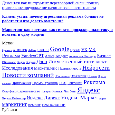
Демонтаж как инструмент переговорной силы: почему
правильное предложение начинается с чистого листа
Клиент устал: почему агрессивная реклама больше не
работает и что делать вместо неё
Маркетинг как система: как связать продажи, аналитику и
контент в одну модель
Метки
Google
VK
#поиск
VK
ChatGPT
OpenAI
#деньги
AdFox
Реклама
YandexGPT
Бизнес
Апдейт
Алиса
Ашманов и Партнеры
Искусственный интеллект
Дзен
ВКонтакте
Видео
Выдача
Нейросети
Исследования
Маркетплейс
Недвижимость
Новости компаний
Объявления
Обновления
Отзывы
Пресс-
Реклама
РСЯ
Приложения
ПромоСтраницы
Рейтинги
релизы
Яндекс
Строительство
Товары
Финансы
Чат-боты
Смартфоны
Яндекс Маркет
Яндекс Директ
Яндекс.Вебмастер
игры
маркетинг
технологии
ремонт
Рубрики