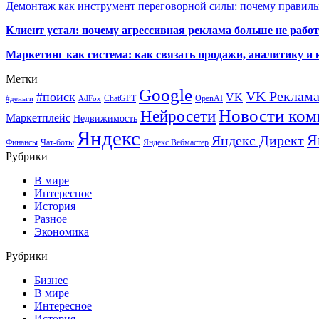
Демонтаж как инструмент переговорной силы: почему правильн
Клиент устал: почему агрессивная реклама больше не работа
Маркетинг как система: как связать продажи, аналитику и 
Метки
Google
VK Реклам
#поиск
VK
ChatGPT
OpenAI
#деньги
AdFox
Новости ком
Нейросети
Маркетплейс
Недвижимость
Яндекс
Я
Яндекс Директ
Финансы
Чат-боты
Яндекс.Вебмастер
Рубрики
В мире
Интересное
История
Разное
Экономика
Рубрики
Бизнес
В мире
Интересное
История