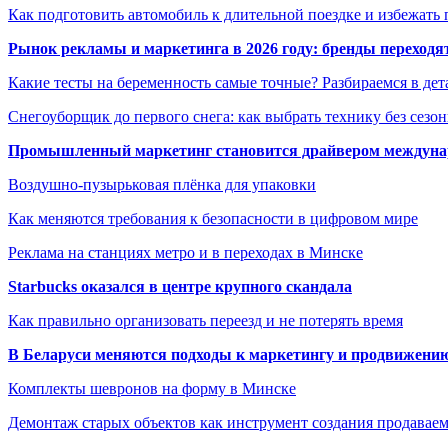
Как подготовить автомобиль к длительной поездке и избежать 
Рынок рекламы и маркетинга в 2026 году: бренды переход
Какие тесты на беременность самые точные? Разбираемся в дет
Снегоуборщик до первого снега: как выбрать технику без сезо
Промышленный маркетинг становится драйвером междунар
Воздушно-пузырьковая плёнка для упаковки
Как меняются требования к безопасности в цифровом мире
Реклама на станциях метро и в переходах в Минске
Starbucks оказался в центре крупного скандала
Как правильно организовать переезд и не потерять время
В Беларуси меняются подходы к маркетингу и продвижени
Комплекты шевронов на форму в Минске
Демонтаж старых объектов как инструмент создания продавае