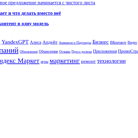
ое предложение начинается с чистого листа
ет и что делать вместо неё
контент в одну модель
а
YandexGPT
Бизнес
Апдейт
Алиса
ВКонтакте
Видео
Ашманов и Партнеры
паний
Приложения
ПромоСтр
Объявления
Обновления
Отзывы
Пресс-релизы
ндекс Маркет
маркетинг
технологии
ремонт
игры