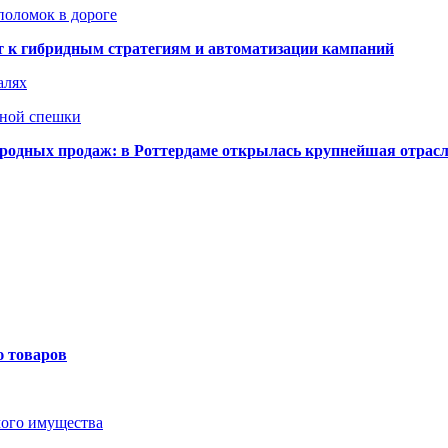
поломок в дороге
ят к гибридным стратегиям и автоматизации кампаний
алях
нной спешки
одных продаж: в Роттердаме открылась крупнейшая отрас
ю товаров
мого имущества