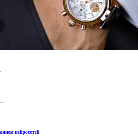
…
а…
ванием нейросетей