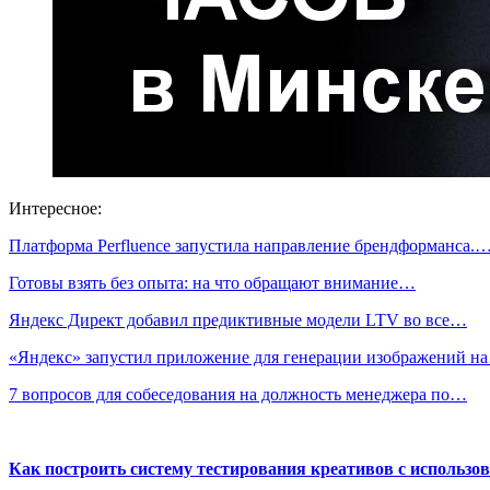
Интересное:
Платформа Perfluence запустила направление брендформанса.
Готовы взять без опыта: на что обращают внимание…
Яндекс Директ добавил предиктивные модели LTV во все…
«Яндекс» запустил приложение для генерации изображений н
7 вопросов для собеседования на должность менеджера по…
Как построить систему тестирования креативов с использо