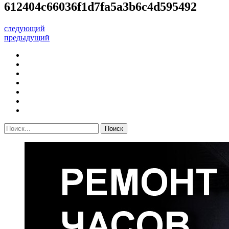
612404c66036f1d7fa5a3b6c4d595492
следующий
предыдущий