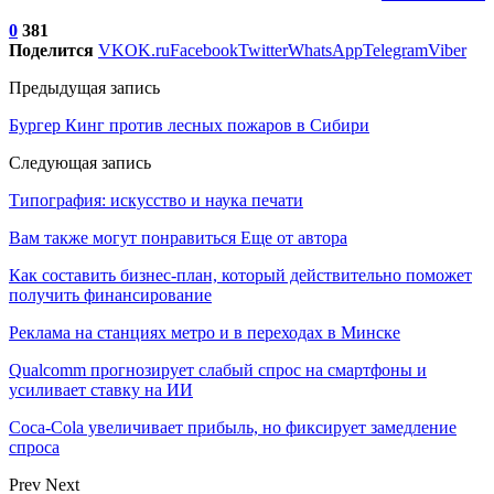
0
381
Поделится
VK
OK.ru
Facebook
Twitter
WhatsApp
Telegram
Viber
Предыдущая запись
Бургер Кинг против лесных пожаров в Сибири
Следующая запись
Типография: искусство и наука печати
Вам также могут понравиться
Еще от автора
Как составить бизнес-план, который действительно поможет
получить финансирование
Реклама на станциях метро и в переходах в Минске
Qualcomm прогнозирует слабый спрос на смартфоны и
усиливает ставку на ИИ
Coca-Cola увеличивает прибыль, но фиксирует замедление
спроса
Prev
Next