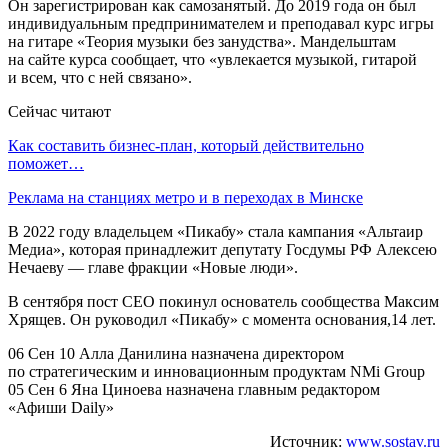
Он зарегистрирован как самозанятый. До 2019 года он был
индивидуальным предпринимателем и преподавал курс игры
на гитаре «Теория музыки без занудства». Мандельштам
на сайте курса сообщает, что «увлекается музыкой, гитарой
и всем, что с ней связано».
Сейчас читают
Как составить бизнес-план, который действительно
поможет…
Реклама на станциях метро и в переходах в Минске
В 2022 году владельцем «Пикабу» стала кампания «Альтаир
Медиа», которая принадлежит депутату Госдумы РФ Алексею
Нечаеву — главе фракции «Новые люди».
В сентября пост СЕО покинул основатель сообщества Максим
Хрящев. Он руководил «Пикабу» с момента основания,14 лет.
06 Сен 10 Алла Данилина назначена директором
по стратегическим и инновационным продуктам NMi Group
05 Сен 6 Яна Циноева назначена главным редактором
«Афиши Daily»
Источник:
www.sostav.ru