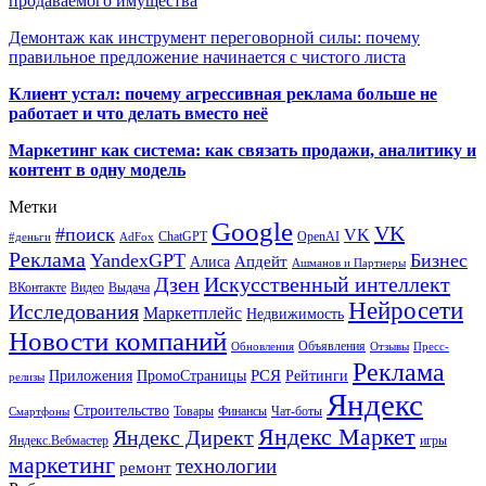
продаваемого имущества
Демонтаж как инструмент переговорной силы: почему
правильное предложение начинается с чистого листа
Клиент устал: почему агрессивная реклама больше не
работает и что делать вместо неё
Маркетинг как система: как связать продажи, аналитику и
контент в одну модель
Метки
Google
VK
#поиск
VK
ChatGPT
OpenAI
#деньги
AdFox
Реклама
YandexGPT
Бизнес
Апдейт
Алиса
Ашманов и Партнеры
Искусственный интеллект
Дзен
ВКонтакте
Видео
Выдача
Нейросети
Исследования
Маркетплейс
Недвижимость
Новости компаний
Объявления
Обновления
Отзывы
Пресс-
Реклама
РСЯ
Приложения
ПромоСтраницы
Рейтинги
релизы
Яндекс
Строительство
Товары
Финансы
Чат-боты
Смартфоны
Яндекс Маркет
Яндекс Директ
Яндекс.Вебмастер
игры
маркетинг
технологии
ремонт