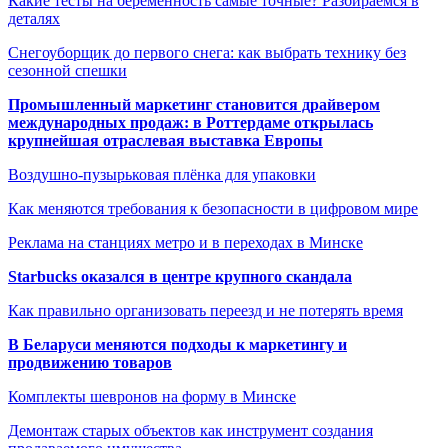
Какие тесты на беременность самые точные? Разбираемся в
деталях
Снегоуборщик до первого снега: как выбрать технику без
сезонной спешки
Промышленный маркетинг становится драйвером
международных продаж: в Роттердаме открылась
крупнейшая отраслевая выставка Европы
Воздушно-пузырьковая плёнка для упаковки
Как меняются требования к безопасности в цифровом мире
Реклама на станциях метро и в переходах в Минске
Starbucks оказался в центре крупного скандала
Как правильно организовать переезд и не потерять время
В Беларуси меняются подходы к маркетингу и
продвижению товаров
Комплекты шевронов на форму в Минске
Демонтаж старых объектов как инструмент создания