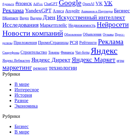
Google
VK
#поиск
VK
ChatGPT
OpenAI
#деньги
AdFox
Реклама
YandexGPT
Бизнес
Апдейт
Алиса
Ашманов и Партнеры
Искусственный интеллект
Дзен
ВКонтакте
Видео
Выдача
Нейросети
Исследования
Маркетплейс
Недвижимость
Новости компаний
Объявления
Обновления
Отзывы
Пресс-
Реклама
РСЯ
Приложения
ПромоСтраницы
Рейтинги
релизы
Яндекс
Строительство
Товары
Финансы
Чат-боты
Смартфоны
Яндекс Маркет
Яндекс Директ
Яндекс.Вебмастер
игры
маркетинг
технологии
ремонт
Рубрики
В мире
Интересное
История
Разное
Экономика
Рубрики
Бизнес
В мире