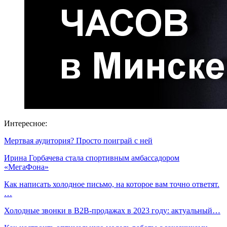
Интересное:
Мертвая аудитория? Просто поиграй с ней
Ирина Горбачева стала спортивным амбассадором
«МегаФона»
Как написать холодное письмо, на которое вам точно ответят.
…
Холодные звонки в B2B-продажах в 2023 году: актуальный…