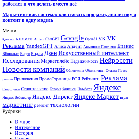
работает и что делать вместо неё
Маркетинг как система: как связать продажи, аналитику и
контент в одну модель
Метки
Google
VK
#поиск
VK
ChatGPT
OpenAI
#деньги
AdFox
Реклама
YandexGPT
Бизнес
Апдейт
Алиса
Ашманов и Партнеры
Искусственный интеллект
Дзен
ВКонтакте
Видео
Выдача
Нейросети
Исследования
Маркетплейс
Недвижимость
Новости компаний
Объявления
Обновления
Отзывы
Пресс-
Реклама
РСЯ
Приложения
ПромоСтраницы
Рейтинги
релизы
Яндекс
Строительство
Товары
Финансы
Чат-боты
Смартфоны
Яндекс Маркет
Яндекс Директ
Яндекс.Вебмастер
игры
маркетинг
технологии
ремонт
Рубрики
В мире
Интересное
История
Разное