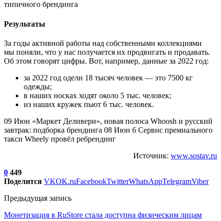
Результаты
За годы активной работы над собственными коллекциями
мы поняли, что у нас получается их продвигать и продавать.
Об этом говорят цифры. Вот, например, данные за 2022 год:
за 2022 год одели 18 тысяч человек — это 7500 кг
одежды;
в наших носках ходят около 5 тыс. человек;
из наших кружек пьют 6 тыс. человек.
09 Июн «Маркет Деливери», новая полоса Whoosh и русский
завтрак: подборка брендинга 08 Июн 6 Сервис премиального
такси Wheely провёл ребрендинг
Источник:
www.sostav.ru
0
449
Поделится
VK
OK.ru
Facebook
Twitter
WhatsApp
Telegram
Viber
Предыдущая запись
Монетизация в RuStore стала доступна физическим лицам