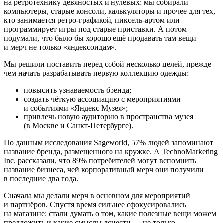
на ретротехнику девяностых и нулевых: мы собирали
компьютеры, старые консоли, калькуляторы и прочее для тех,
кто занимается ретро-графикой, пиксель-артом или
программирует игры под старые приставки. А потом
подумали, что было бы хорошо ещё продавать там вещи
и мерч не только «яндексоидам».
Мы решили поставить перед собой несколько целей, прежде
чем начать разрабатывать первую коллекцию одежды:
повысить узнаваемость бренда;
создать чёткую ассоциацию с мероприятиями
и событиями «Яндекс Музея»;
привлечь новую аудиторию в пространства музея
(в Москве и Санкт-Петербурге).
По данным исследования Sageworld, 57% людей запоминают
название бренда, размещенного на кружке. А TechnoMarketing
Inc. рассказали, что 89% потребителей могут вспомнить
название бизнеса, чей корпоративный мерч они получили
в последние два года.
Сначала мы делали мерч в основном для мероприятий
и партнёров. Спустя время сильнее сфокусировались
на магазине: стали думать о том, какие полезные вещи можем
предложить и какие смыслы донести — не только