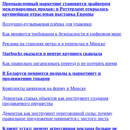
Промышленный маркетинг становится драйвером
международных продаж: в Роттердаме открылась
крупнейшая отраслевая выставка Европы
Воздушно-пузырьковая плёнка для упаковки
Как меняются требования к безопасности в цифровом мире
Реклама на станциях метро и в переходах в Минске
Starbucks оказался в центре крупного скандала
Как правильно организовать переезд и не потерять время
В Беларуси меняются подходы к маркетингу и
продвижению товаров
Комплекты шевронов на форму в Минске
Демонтаж старых объектов как инструмент создания
продаваемого имущества
Демонтаж как инструмент переговорной силы: почему
правильное предложение начинается с чистого листа
Клиент устал: почему агрессивная реклама больше не