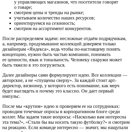
у управляющих магазинов, что посетители говорят
о товаре;
смотрим цены и тренды на рынке;
учитываем количество наших ресурсов;
ориентируемся на сезонность;
смотрим на ассортимент конкурентов.
После распределяем задачи: несложные отдаём подрядчикам,
а, например, продумывание коллекций доверяем только
дизайнерам «Яндекса», ведь чтобы по-настоящему понять
концепцию, нужно быть частью компании, понимать
ее ценности, язык и тональность. Человеку снаружи может
быть тяжело в это погрузиться.
Далее дизайнеры сами формулируют идею. Все коллекции —
авторские, а не «спущены сверху». За каждой стоит арт-
директор, визионер, у которого есть понимание, как мерч
будет выглядеть и почему это классно. Он дает первый
импульс.
После мы «крутим» идею и проверяем ее на сотрудниках:
проводим точечные опросы в корпоративном блоге среди
коллег. Мы задаем такие вопросы: «Насколько вам интересна
эта тема?», «Стали бы вы носить такую футболку?» и смотрим
на реакцию. Если команде интересно — значит, мы нащупали