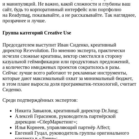
и манипуляций. Не важно, какой сложности и глубины ваш
сайт, будь то корпоративный интерфейс или портфолио
на Readymag, показывайте, а не рассказывайте. Так нагляднее,
прозрачнее и лучше.
Группа категорий Creative Use
Председателем выступит Иван Сиденко, креативный
директор Re:evolution. По мнению эксперта, практически
исчезли сложные креативы, вектор сместился в сторону
казуальной геймификации или продуктовых предложений,
а количество имиджевых проектов сократилось в разы.
Сейчас лучше всего работают те рекламные инструменты,
которые дают максимальный охват за минимальный бюджет,
в этом плане выросла доля программатик-технологий, считает
Сиденко.
Среди подтверждённых экспертов:
Никита Завьялов, креативный директор Dr.Jung;
Алексей Герасимов, руководитель партнёрской
дирекции «СберМаркетинг»;
Илья Корнеев, управляющий партнёр Affect;
Евгений Гуцал, руководитель группы оригинального
контента в «Дзене»;