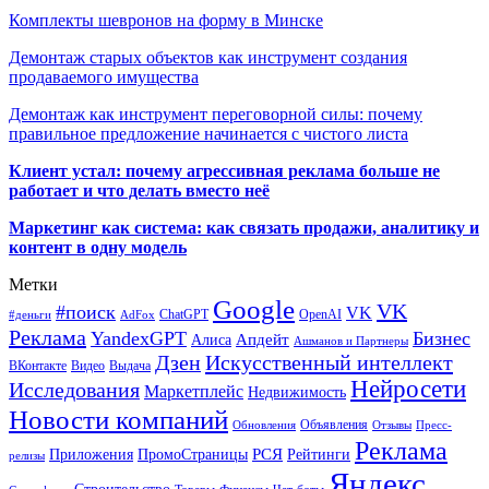
Комплекты шевронов на форму в Минске
Демонтаж старых объектов как инструмент создания
продаваемого имущества
Демонтаж как инструмент переговорной силы: почему
правильное предложение начинается с чистого листа
Клиент устал: почему агрессивная реклама больше не
работает и что делать вместо неё
Маркетинг как система: как связать продажи, аналитику и
контент в одну модель
Метки
Google
VK
#поиск
VK
ChatGPT
OpenAI
#деньги
AdFox
Реклама
YandexGPT
Бизнес
Апдейт
Алиса
Ашманов и Партнеры
Искусственный интеллект
Дзен
ВКонтакте
Видео
Выдача
Нейросети
Исследования
Маркетплейс
Недвижимость
Новости компаний
Объявления
Обновления
Отзывы
Пресс-
Реклама
РСЯ
Приложения
ПромоСтраницы
Рейтинги
релизы
Яндекс