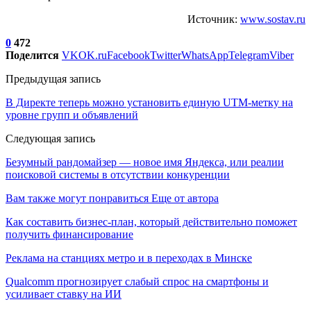
Источник:
www.sostav.ru
0
472
Поделится
VK
OK.ru
Facebook
Twitter
WhatsApp
Telegram
Viber
Предыдущая запись
В Директе теперь можно установить единую UTM-метку на
уровне групп и объявлений
Следующая запись
Безумный рандомайзер — новое имя Яндекса, или реалии
поисковой системы в отсутствии конкуренции
Вам также могут понравиться
Еще от автора
Как составить бизнес-план, который действительно поможет
получить финансирование
Реклама на станциях метро и в переходах в Минске
Qualcomm прогнозирует слабый спрос на смартфоны и
усиливает ставку на ИИ