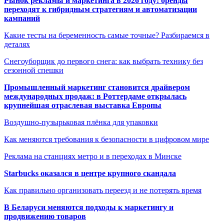
Рынок рекламы и маркетинга в 2026 году: бренды
переходят к гибридным стратегиям и автоматизации
кампаний
Какие тесты на беременность самые точные? Разбираемся в
деталях
Снегоуборщик до первого снега: как выбрать технику без
сезонной спешки
Промышленный маркетинг становится драйвером
международных продаж: в Роттердаме открылась
крупнейшая отраслевая выставка Европы
Воздушно-пузырьковая плёнка для упаковки
Как меняются требования к безопасности в цифровом мире
Реклама на станциях метро и в переходах в Минске
Starbucks оказался в центре крупного скандала
Как правильно организовать переезд и не потерять время
В Беларуси меняются подходы к маркетингу и
продвижению товаров