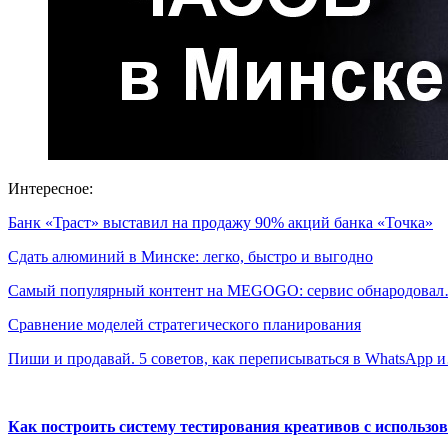
Интересное:
Банк «Траст» выставил на продажу 90% акций банка «Точка»
Сдать алюминий в Минске: легко, быстро и выгодно
Самый популярный контент на MEGOGO: сервис обнародова
Сравнение моделей стратегического планирования
Пиши и продавай. 5 советов, как переписываться в WhatsApp 
Как построить систему тестирования креативов с использо