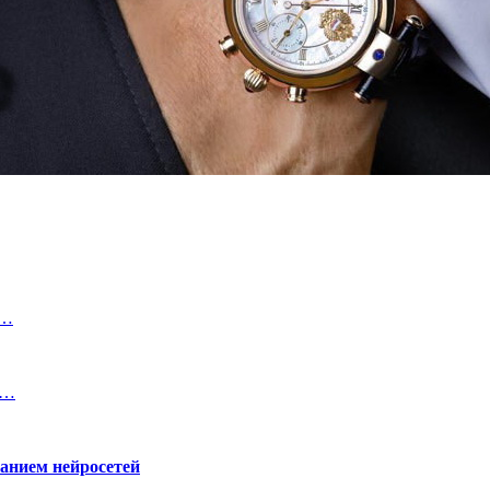
л…
и…
ванием нейросетей