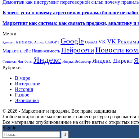
Демонтаж как инструмент переговорной силы: почему правильн
Клиент устал: почему агрессивная реклама больше не работа
Маркетинг как система: как связать продажи, аналитику и 
Метки
Google
VK Реклам
#поиск
VK
ChatGPT
OpenAI
#деньги
AdFox
Новости ком
Нейросети
Маркетплейс
Недвижимость
Яндекс
Я
Яндекс Директ
Финансы
Чат-боты
Яндекс.Вебмастер
Рубрики
В мире
Интересное
История
Разное
Экономика
© 2026 - Маркетинг и продажи. Все права защищены.
Любое копирование материалов с нашего ресурса разрешается т
Все материалы опубликованные на сайте взяты с открытых исто
Sign in