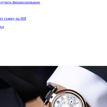
получить финансирование
ет ставку на ИИ
оса