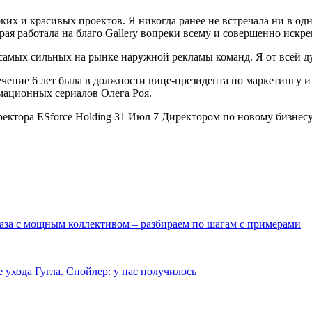
ярких и красивых проектов. Я никогда ранее не встречала ни в
ая работала на благо Gallery вопреки всему и совершенно искрен
 самых сильных на рынке наружной рекламы команд. Я от всей д
ечение 6 лет была в должности вице-президента по маркетингу и 
мационных сериалов Олега Роя.
ректора ESforce Holding 31 Июл 7 Директором по новому бизне
раза с мощным коллективом – разбираем по шагам с примерами
ухода Гугла. Спойлер: у нас получилось