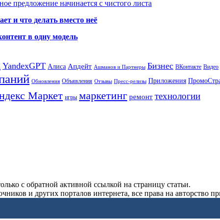
ое предложение начинается с чистого листа
ет и что делать вместо неё
контент в одну модель
а
YandexGPT
Бизнес
Апдейт
Алиса
ВКонтакте
Видео
Ашманов и Партнеры
паний
Приложения
ПромоСтр
Объявления
Обновления
Отзывы
Пресс-релизы
ндекс Маркет
маркетинг
технологии
ремонт
игры
олько с обратной активной ссылкой на страницу статьи.
чников и других порталов интернета, все права на авторство п