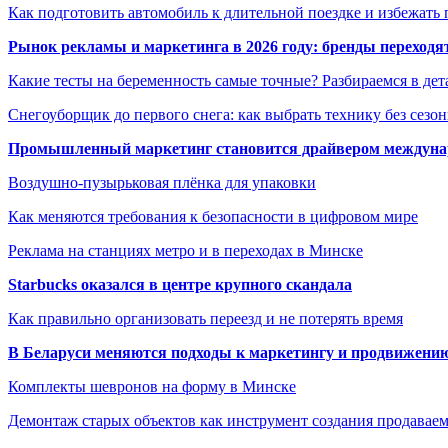
Как подготовить автомобиль к длительной поездке и избежать 
Рынок рекламы и маркетинга в 2026 году: бренды переход
Какие тесты на беременность самые точные? Разбираемся в дет
Снегоуборщик до первого снега: как выбрать технику без сезо
Промышленный маркетинг становится драйвером междунар
Воздушно-пузырьковая плёнка для упаковки
Как меняются требования к безопасности в цифровом мире
Реклама на станциях метро и в переходах в Минске
Starbucks оказался в центре крупного скандала
Как правильно организовать переезд и не потерять время
В Беларуси меняются подходы к маркетингу и продвижени
Комплекты шевронов на форму в Минске
Демонтаж старых объектов как инструмент создания продавае