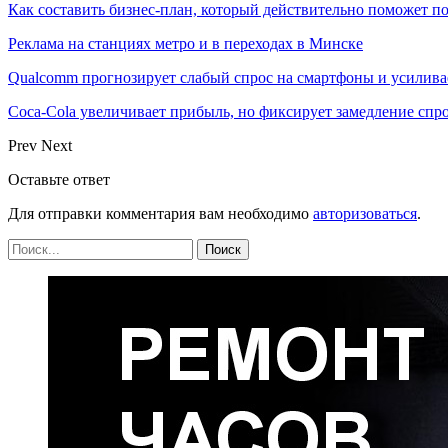
Как составить бизнес-план, который действительно поможет 
Реклама на станциях метро и в переходах в Минске
Qualcomm прогнозирует слабый спрос на смартфоны и усилива
Coca-Cola увеличивает прибыль, но фиксирует замедление спр
Prev
Next
Оставьте ответ
Для отправки комментария вам необходимо
авторизоваться
.