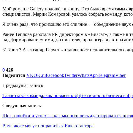
Мой роман с Gallery подошёл к концу. Это было время самых 
специалистов. Марии Комаровой удалось собрать команду, котор
Я очень рада, что произошло это слияние — объединение двух
Ранее Теплова работала PR-директором в «Виасат», а также в т
над формированием имиджа писателя, продюсера и автора ани
31 Июл 3 Александр Галустьян занял пост исполнительного ди
0
426
Поделится
VK
OK.ru
Facebook
Twitter
WhatsApp
Telegram
Viber
Предыдущая запись
Таланты vs команда: как повысить эффективность бизнеса в 4 
Следующая запись
Шок, ошибки и успех — как мы пытались адаптироваться после 
Вам также могут понравиться
Еще от автора