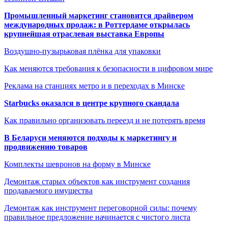
Промышленный маркетинг становится драйвером
международных продаж: в Роттердаме открылась
крупнейшая отраслевая выставка Европы
Воздушно-пузырьковая плёнка для упаковки
Как меняются требования к безопасности в цифровом мире
Реклама на станциях метро и в переходах в Минске
Starbucks оказался в центре крупного скандала
Как правильно организовать переезд и не потерять время
В Беларуси меняются подходы к маркетингу и
продвижению товаров
Комплекты шевронов на форму в Минске
Демонтаж старых объектов как инструмент создания
продаваемого имущества
Демонтаж как инструмент переговорной силы: почему
правильное предложение начинается с чистого листа