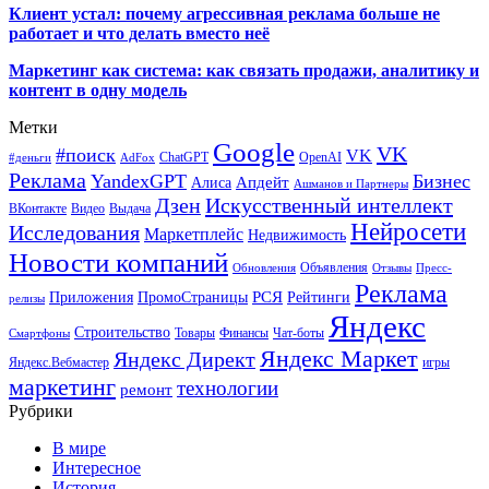
Клиент устал: почему агрессивная реклама больше не
работает и что делать вместо неё
Маркетинг как система: как связать продажи, аналитику и
контент в одну модель
Метки
Google
VK
#поиск
VK
ChatGPT
OpenAI
#деньги
AdFox
Реклама
YandexGPT
Бизнес
Апдейт
Алиса
Ашманов и Партнеры
Искусственный интеллект
Дзен
ВКонтакте
Видео
Выдача
Нейросети
Исследования
Маркетплейс
Недвижимость
Новости компаний
Объявления
Обновления
Отзывы
Пресс-
Реклама
РСЯ
Приложения
ПромоСтраницы
Рейтинги
релизы
Яндекс
Строительство
Товары
Финансы
Чат-боты
Смартфоны
Яндекс Маркет
Яндекс Директ
Яндекс.Вебмастер
игры
маркетинг
технологии
ремонт
Рубрики
В мире
Интересное
История