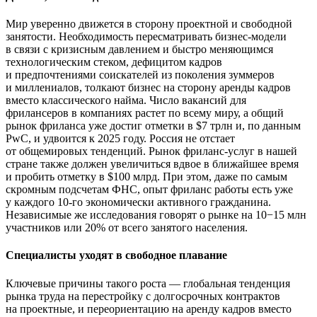
Мир уверенно движется в сторону проектной и свободной
занятости. Необходимость пересматривать бизнес-модели
в связи с кризисным давлением и быстро меняющимся
технологическим стеком, дефицитом кадров
и предпочтениями соискателей из поколения зуммеров
и миллениалов, толкают бизнес на сторону аренды кадров
вместо классического найма. Число вакансий для
фрилансеров в компаниях растет по всему миру, а общий
рынок фриланса уже достиг отметки в $7 трлн и, по данным
PwC, и удвоится к 2025 году. Россия не отстает
от общемировых тенденций. Рынок фриланс-услуг в нашей
стране также должен увеличиться вдвое в ближайшее время
и пробить отметку в $100 млрд. При этом, даже по самым
скромным подсчетам ФНС, опыт фриланс работы есть уже
у каждого 10-го экономически активного гражданина.
Независимые же исследования говорят о рынке на 10−15 млн
участников или 20% от всего занятого населения.
Специалисты уходят в свободное плавание
Ключевые причины такого роста — глобальная тенденция
рынка труда на перестройку с долгосрочных контрактов
на проектные, и переориентацию на аренду кадров вместо