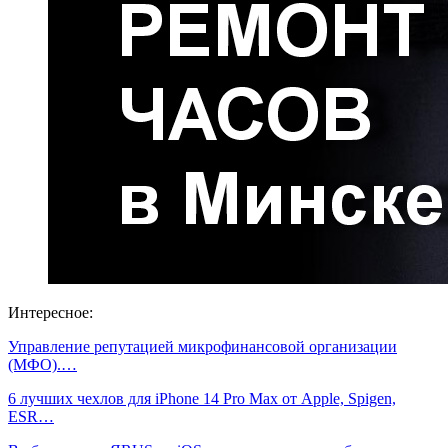
Интересное:
Управление репутацией микрофинансовой организации
(МФО).…
6 лучших чехлов для iPhone 14 Pro Max от Apple, Spigen,
ESR…