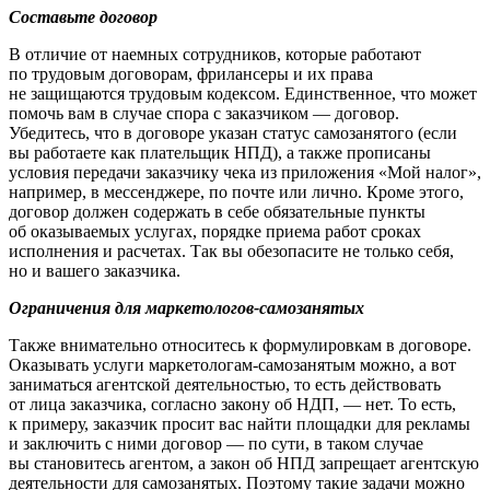
Составьте договор
В отличие от наемных сотрудников, которые работают
по трудовым договорам, фрилансеры и их права
не защищаются трудовым кодексом. Единственное, что может
помочь вам в случае спора с заказчиком — договор.
Убедитесь, что в договоре указан статус самозанятого (если
вы работаете как плательщик НПД), а также прописаны
условия передачи заказчику чека из приложения «Мой налог»,
например, в мессенджере, по почте или лично. Кроме этого,
договор должен содержать в себе обязательные пункты
об оказываемых услугах, порядке приема работ сроках
исполнения и расчетах. Так вы обезопасите не только себя,
но и вашего заказчика.
Ограничения для маркетологов-самозанятых
Также внимательно относитесь к формулировкам в договоре.
Оказывать услуги маркетологам-самозанятым можно, а вот
заниматься агентской деятельностью, то есть действовать
от лица заказчика, согласно закону об НДП, — нет. То есть,
к примеру, заказчик просит вас найти площадки для рекламы
и заключить с ними договор — по сути, в таком случае
вы становитесь агентом, а закон об НПД запрещает агентскую
деятельности для самозанятых. Поэтому такие задачи можно