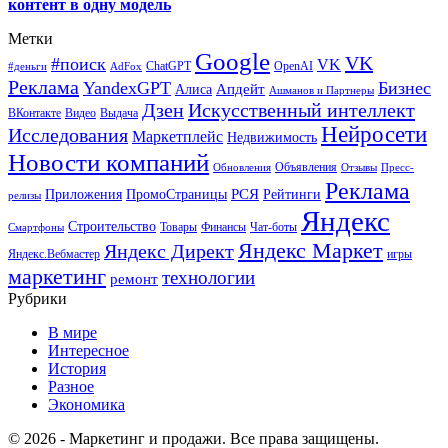
контент в одну модель
Метки
Google
VK
#поиск
VK
ChatGPT
OpenAI
#деньги
AdFox
Реклама
YandexGPT
Бизнес
Апдейт
Алиса
Ашманов и Партнеры
Искусственный интеллект
Дзен
ВКонтакте
Видео
Выдача
Нейросети
Исследования
Маркетплейс
Недвижимость
Новости компаний
Объявления
Обновления
Отзывы
Пресс-
Реклама
РСЯ
Приложения
ПромоСтраницы
Рейтинги
релизы
Яндекс
Строительство
Товары
Финансы
Чат-боты
Смартфоны
Яндекс Маркет
Яндекс Директ
Яндекс.Вебмастер
игры
маркетинг
технологии
ремонт
Рубрики
В мире
Интересное
История
Разное
Экономика
© 2026 - Маркетинг и продажи. Все права защищены.