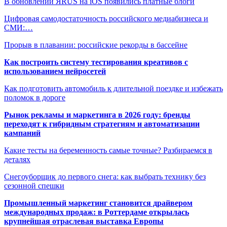
В обновлении ЯRUS на iOS появились платные блоги
Цифровая самодостаточность российского медиабизнеса и
СМИ:…
Прорыв в плавании: российские рекорды в бассейне
Как построить систему тестирования креативов с
использованием нейросетей
Как подготовить автомобиль к длительной поездке и избежать
поломок в дороге
Рынок рекламы и маркетинга в 2026 году: бренды
переходят к гибридным стратегиям и автоматизации
кампаний
Какие тесты на беременность самые точные? Разбираемся в
деталях
Снегоуборщик до первого снега: как выбрать технику без
сезонной спешки
Промышленный маркетинг становится драйвером
международных продаж: в Роттердаме открылась
крупнейшая отраслевая выставка Европы