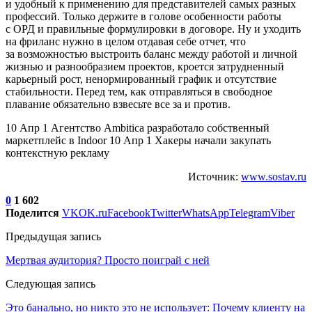
и удобный к применению для представителей самых разных
профессий. Только держите в голове особенности работы
с ОРД и правильные формулировки в договоре. Ну и уходить
на фриланс нужно в целом отдавая себе отчет, что
за возможностью выстроить баланс между работой и личной
жизнью и разнообразием проектов, кроется затрудненный
карьерный рост, ненормированный график и отсутствие
стабильности. Перед тем, как отправляться в свободное
плавание обязательно взвесьте все за и против.
10 Апр 1 Агентство Ambitica разработало собственный
маркетплейс в Indoor 10 Апр 1 Хакеры начали закупать
контекстную рекламу
Источник:
www.sostav.ru
0
1 602
Поделится
VK
OK.ru
Facebook
Twitter
WhatsApp
Telegram
Viber
Предыдущая запись
Мертвая аудитория? Просто поиграй с ней
Следующая запись
Это банально, но никто это не использует: Почему клиенту на