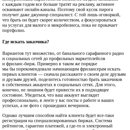
с каждым годом все больше тратят на рекламу, активнее
осваивают онлайн-каналы. Поэтому свой кусок пирога
получит даже джуниор специалист. С той лишь оговоркой,
что брать он будет скорее количеством, а фокусироваться
на услугах для малого и микробизнеса, пока не прокачает
портфолио.
Где искать заказчика?
Вариантов тут множество, от банального сарафанного радио
и социальных сетей до профильных маркетплейсов
и фриланс-бирж. Примерно в таком же порядке
мы бы порекомендовали начинающим фрилансерам искать
первых клиентов — сначала расскажите о своем деле друзьям
и друзьям друзей, поделитесь готовностью брать заказчиков
в собственных аккаунтах в социальных сетях. Для этого,
конечно, не лишним будет привести их в подходящее
состояние. Убедиться, что ваш аккаунт выглядит
профессионально, в ленте у вас посты о работе и ваших
успехах, а не фото с прошедших вечеринок.
Однако лучшим способом найти клиента будет все-таки
регистрация на специализированных биржах. Система
рейтингов, гарантии платежей, а где-то и электронный