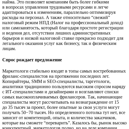
найма. Это позволяет компаниям быть более гибкими
в вопросах управления трудовыми ресурсами и легче
адаптироваться к изменениям, параллельно оптимизируя
расходы на персонал. А также относительно “свежий”
налоговый режим НПД (Налог на профессиональный доход)
или самозанятость, который благодаря простоте регистрации
и ведения дел, отсутствии лишних административных
барьеров и низкой налоговой ставке прекрасно подходит для
легального оказания услуг как бизнесу, так и физическим
лицам.
Спрос рождает предложение
Маркетологи стабильно входят в топы самых востребованных
фриланс-специалистов на протяжении последних лет.
Копирайтеры, SMM и SEO-специалисты, таргетологи,
аналитики традиционно пользуются высоким спросом наряду
с ИТ-специалистами и дизайнерами и возглавляют списки
самых высокооплачиваемых фрилансеров. Так, начинающие
специалисты могут рассчитывать на вознаграждение от 15
до 35 тысяч за проект, более опытные за свои услуги могут
получать 50−70 тысяч. Но определенного потолка тут нет, все
зависит от компетенций, опыта, и количества заказчиков,
которые вы сможете “переварить”. Казалось бы, рынок высоко
конкурентный, маркетологов полно, но на деле компании