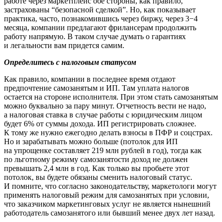
работе через маркетплейс обе стороны, как правило,
застрахованы “безопасной сделкой”. Но, как показывает
практика, часто, познакомившись через биржу, через 3−4
месяца, компании предлагают фрилансерам продолжить
работу напрямую. В таком случае думать о гарантиях
и легальности вам придется самим.
Определитесь с налоговым статусом
Как правило, компании в последнее время отдают
предпочтение самозанятым и ИП. Там уплата налогов
остается на стороне исполнителя. При этом стать самозанятым
можно буквально за пару минут. Отчетность вести не надо,
а налоговая ставка в случае работы с юридическим лицом
будет 6% от суммы дохода. ИП регистрировать сложнее.
К тому же нужно ежегодно делать взносы в ПФР и соцстрах.
Но и зарабатывать можно больше (потолок для ИП
на упрощенке составляет 219 млн рублей в год), тогда как
по льготному режиму самозанятости доход не должен
превышать 2,4 млн в год. Как только вы пробьете этот
потолок, вы будете обязаны сменить налоговый статус.
И помните, что согласно законодательству, маркетологи могут
применять налоговый режим для самозанятых при условии,
что заказчиком маркетинговых услуг не является нынешний
работодатель самозанятого или бывший менее двух лет назад.