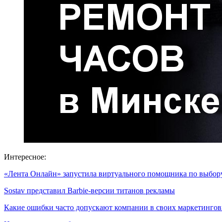
Интересное:
«Лента Онлайн» запустила виртуального помощника по выбо
Sostav представил Barbie-версии титанов рекламы
Какие ошибки часто допускают компании в своих маркетинг