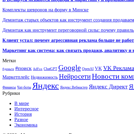
Комплекты шевронов на форму в Минске
Демонтаж старых объектов как инструмент создания продавае
Демонтаж как инструмент переговорной силы: почему правильн
Клиент устал: почему агрессивная реклама больше не работа
Маркетинг как система: как связать продажи, аналитику и 
Метки
Google
VK Реклам
#поиск
VK
ChatGPT
OpenAI
#деньги
AdFox
Новости ком
Нейросети
Маркетплейс
Недвижимость
Яндекс
Я
Яндекс Директ
Финансы
Чат-боты
Яндекс.Вебмастер
Рубрики
В мире
Интересное
История
Разное
Экономика