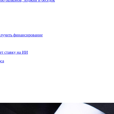
ию балконов, лоджий и беседок
получить финансирование
ет ставку на ИИ
оса