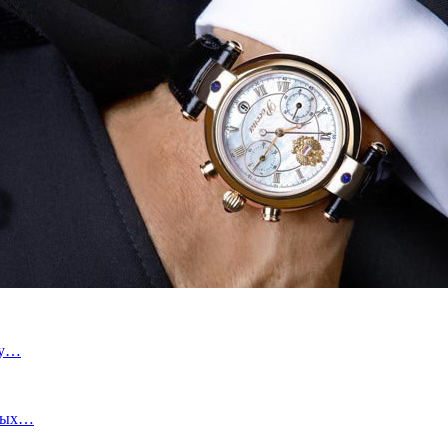
ру…
овых…