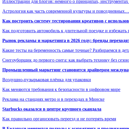
Иллюстрации для блогов: немного о принципах, инструмента
Астрология как часть современной культуры и повседневных
Как построить систему тестирования креативов с использо
Как подготовить автомобиль к длительной поездке и избежать 
Рынок рекламы и маркетинга в 2026 году: бренды переход
Какие тесты на беременность самые точные? Разбираемся в дет
Снегоуборщик до первого снега: как выбрать технику без сезо
Промышленный маркетинг становится драйвером междунар
Воздушно-пузырьковая плёнка для упаковки
Как меняются требования к безопасности в цифровом мире
Реклама на станциях метро и в переходах в Минске
Starbucks оказался в центре крупного скандала
Как правильно организовать переезд и не потерять время
В Беларуси меняются подходы к маркетингу и продвижени