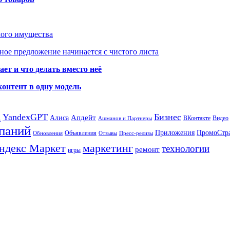
мого имущества
ое предложение начинается с чистого листа
ет и что делать вместо неё
контент в одну модель
а
YandexGPT
Бизнес
Апдейт
Алиса
ВКонтакте
Видео
Ашманов и Партнеры
паний
Приложения
ПромоСтр
Объявления
Обновления
Отзывы
Пресс-релизы
ндекс Маркет
маркетинг
технологии
ремонт
игры