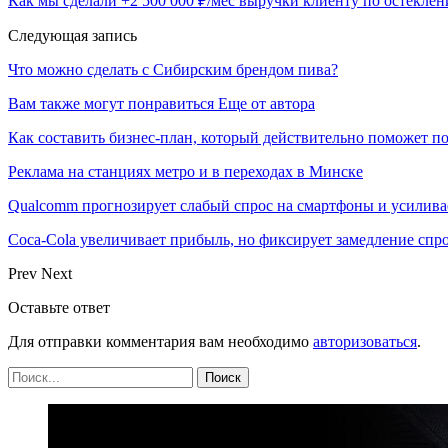
Как мы сделали +2 500 000 ₽/мес выручки клиенту по остеклен
Следующая запись
Что можно сделать с Сибирским брендом пива?
Вам также могут понравиться
Еще от автора
Как составить бизнес-план, который действительно поможет 
Реклама на станциях метро и в переходах в Минске
Qualcomm прогнозирует слабый спрос на смартфоны и усилива
Coca-Cola увеличивает прибыль, но фиксирует замедление спр
Prev
Next
Оставьте ответ
Для отправки комментария вам необходимо
авторизоваться
.