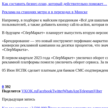
Как составить бизнес-план, который действительно поможет…
Реклама на станциях метро и в переходах в Минске
Например, в подборке к майским праздникам «Всё для шашлыка
пользователей, а также добавить кнопку call-to-action, которая
В будущем «СберМаркет» планирует выпустить вторую версию о
«Брендирование — это новый инструмент перфоманс-маркетинга
конверсии рекламной кампании на десятки процентов, что зна
«СберМаркета».
В первом квартале 2023 года «СберМаркет» увеличил оборот с
рекламной платформы помогло увеличить оборот сервиса. За пе
05 Июн НСПК сделает платным для банков СМС-подтверждение
0
392
Поделится
VK
OK.ru
Facebook
Twitter
WhatsApp
Telegram
Viber
Предыдущая запись