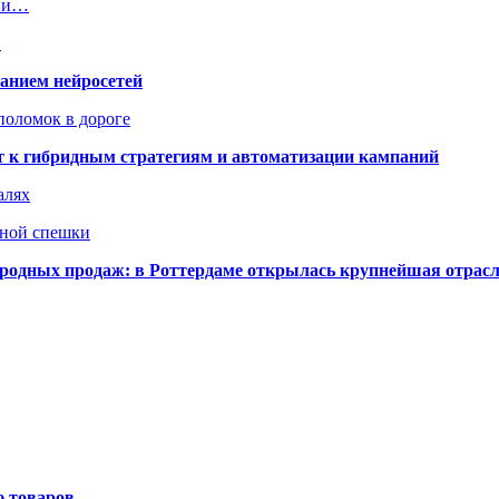
х и…
…
ванием нейросетей
поломок в дороге
ят к гибридным стратегиям и автоматизации кампаний
алях
нной спешки
одных продаж: в Роттердаме открылась крупнейшая отрас
ю товаров