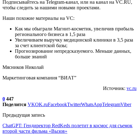
Подписывайтесь на Telegram-канал, или на канал на VC.RU,
чтобы следить за нашими новыми проектами.
Наши похожие материалы на VC:
Как мы обыграли Магнит-косметик, увеличив прибыль
регионального бизнеса в 1,5 раза
Увеличиваем выручку медицинской клиники в 3,5 раза
за счет клиентской базы;
Прогнозирование непредсказуемого. Меньше данных,
больше знаний
Мясников Николай
Маркетинговая компания “ВИАТ”
Источник:
vc.ru
0
447
Поделится
VK
OK.ru
Facebook
Twitter
WhatsApp
Telegram
Viber
Предыдущая запись
ChatGPT: Гендиректор RedKeds полетит в космос для съемок
второй части фильма «Вызов»