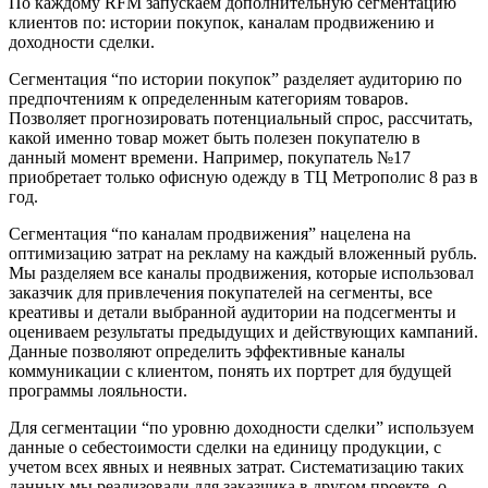
По каждому RFM запускаем дополнительную сегментацию
клиентов по: истории покупок, каналам продвижению и
доходности сделки.
Сегментация “по истории покупок” разделяет аудиторию по
предпочтениям к определенным категориям товаров.
Позволяет прогнозировать потенциальный спрос, рассчитать,
какой именно товар может быть полезен покупателю в
данный момент времени. Например, покупатель №17
приобретает только офисную одежду в ТЦ Метрополис 8 раз в
год.
Сегментация “по каналам продвижения” нацелена на
оптимизацию затрат на рекламу на каждый вложенный рубль.
Мы разделяем все каналы продвижения, которые использовал
заказчик для привлечения покупателей на сегменты, все
креативы и детали выбранной аудитории на подсегменты и
оцениваем результаты предыдущих и действующих кампаний.
Данные позволяют определить эффективные каналы
коммуникации с клиентом, понять их портрет для будущей
программы лояльности.
Для сегментации “по уровню доходности сделки” используем
данные о себестоимости сделки на единицу продукции, с
учетом всех явных и неявных затрат. Систематизацию таких
данных мы реализовали для заказчика в другом проекте, о