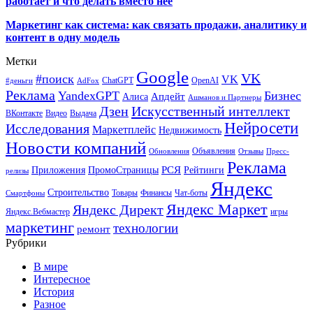
работает и что делать вместо неё
Маркетинг как система: как связать продажи, аналитику и
контент в одну модель
Метки
Google
VK
#поиск
VK
ChatGPT
OpenAI
#деньги
AdFox
Реклама
YandexGPT
Бизнес
Апдейт
Алиса
Ашманов и Партнеры
Искусственный интеллект
Дзен
ВКонтакте
Видео
Выдача
Нейросети
Исследования
Маркетплейс
Недвижимость
Новости компаний
Объявления
Обновления
Отзывы
Пресс-
Реклама
РСЯ
Приложения
ПромоСтраницы
Рейтинги
релизы
Яндекс
Строительство
Товары
Финансы
Чат-боты
Смартфоны
Яндекс Маркет
Яндекс Директ
Яндекс.Вебмастер
игры
маркетинг
технологии
ремонт
Рубрики
В мире
Интересное
История
Разное