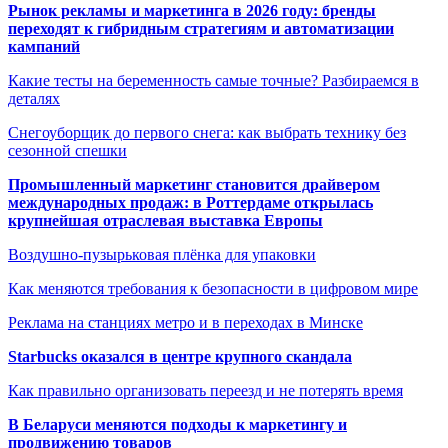
Рынок рекламы и маркетинга в 2026 году: бренды
переходят к гибридным стратегиям и автоматизации
кампаний
Какие тесты на беременность самые точные? Разбираемся в
деталях
Снегоуборщик до первого снега: как выбрать технику без
сезонной спешки
Промышленный маркетинг становится драйвером
международных продаж: в Роттердаме открылась
крупнейшая отраслевая выставка Европы
Воздушно-пузырьковая плёнка для упаковки
Как меняются требования к безопасности в цифровом мире
Реклама на станциях метро и в переходах в Минске
Starbucks оказался в центре крупного скандала
Как правильно организовать переезд и не потерять время
В Беларуси меняются подходы к маркетингу и
продвижению товаров