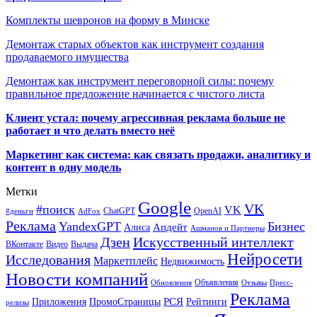
Комплекты шевронов на форму в Минске
Демонтаж старых объектов как инструмент создания
продаваемого имущества
Демонтаж как инструмент переговорной силы: почему
правильное предложение начинается с чистого листа
Клиент устал: почему агрессивная реклама больше не
работает и что делать вместо неё
Маркетинг как система: как связать продажи, аналитику и
контент в одну модель
Метки
Google
VK
#поиск
VK
ChatGPT
OpenAI
#деньги
AdFox
Реклама
YandexGPT
Бизнес
Апдейт
Алиса
Ашманов и Партнеры
Искусственный интеллект
Дзен
ВКонтакте
Видео
Выдача
Нейросети
Исследования
Маркетплейс
Недвижимость
Новости компаний
Объявления
Обновления
Отзывы
Пресс-
Реклама
РСЯ
Приложения
ПромоСтраницы
Рейтинги
релизы