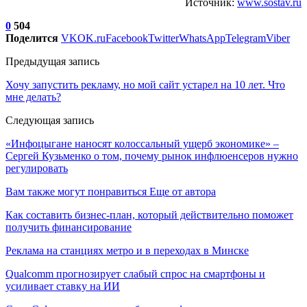
Источник:
www.sostav.ru
0
504
Поделится
VK
OK.ru
Facebook
Twitter
WhatsApp
Telegram
Viber
Предыдущая запись
Хочу запустить рекламу, но мой сайт устарел на 10 лет. Что
мне делать?
Следующая запись
«Инфоцыгане наносят колоссальный ущерб экономике» –
Сергей Кузьменко о том, почему рынок инфлюенсеров нужно
регулировать
Вам также могут понравиться
Еще от автора
Как составить бизнес-план, который действительно поможет
получить финансирование
Реклама на станциях метро и в переходах в Минске
Qualcomm прогнозирует слабый спрос на смартфоны и
усиливает ставку на ИИ