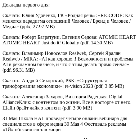
Доклады первого дня:
Скачать: Юлия Удовенко, ГК «Родная речь»: «RE-CODE: Как
меняется парадигма отношений Человек / Бренд и Человек /
Медиа» (pptx, 27.97 MB)
Скачать: Роберт Багратуни, Евгения Седова: ATOMIC HEART
ATOMIC HEART. Just do it! Globally (pdf, 14.30 MB)
Скачать: Владимир Новоселов Realweb, Сергей Яралян
Realweb / MIRA: «AI как хорошо..! Возможности и проблемы
AI в рекламном бизнесе, и что с этим делать прямо сейчас»
(pdf, 96.31 MB)
Скачать: Андрей Сикорский, РБК: «Структурная
трансформация экономики»: re-vision 2023 (pdf, 3.85 MB)
Скачать: Александр Захаров, Виктория Радецкая, Digital
AllianceКлик: с контентом по жизни. Все в восторге от него.
Шайн брайт лайк э контент (pdf, 3.90 MB)
31 Мая Школа НАТ проведёт четыре онлайн-вебинара для
специалистов в сфере медиа 30 Мая 4 Фестиваль рекламы
«1Й» объявил состав жюри