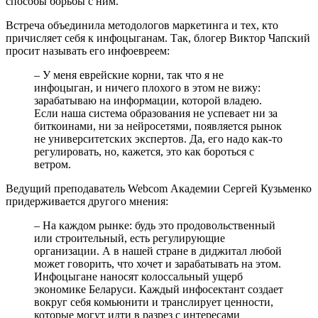
способы борьбы с ним.
Встреча объединила методологов маркетинга и тех, кто
причисляет себя к инфоцыганам. Так, блогер Виктор Чапский
просит называть его инфоевреем:
– У меня еврейские корни, так что я не
инфоцыган, и ничего плохого в этом не вижу:
зарабатываю на информации, которой владею.
Если наша система образования не успевает ни за
биткоинами, ни за нейросетями, появляется рынок
не университетских экспертов. Да, его надо как-то
регулировать, но, кажется, это как бороться с
ветром.
Ведущий преподаватель Webcom Академии Сергей Кузьменко
придерживается другого мнения:
– На каждом рынке: будь это продовольственный
или строительный, есть регулирующие
организации. А в нашей стране в диджитал любой
может говорить, что хочет и зарабатывать на этом.
Инфоцыгане наносят колоссальный ущерб
экономике Беларуси. Каждый инфосектант создает
вокруг себя комьюнити и транслирует ценности,
которые могут идти в разрез с интересами