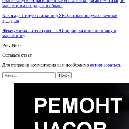
Oracle запускает расширенные ИИ‑агенты для автоматизации
маркетинга и продаж в облаке
Как я адаптирую статьи под SEO, чтобы получать вечный
траффик
Жемчужины литературы: ТОП подборка книг по пиару и
маркетингу
Prev
Next
Оставьте ответ
Для отправки комментария вам необходимо
авторизоваться
.