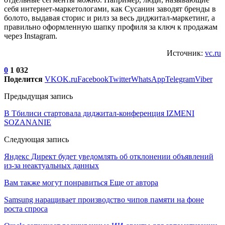
себя интернет-маркетологами, как Сусанин заводят бренды в
болото, выдавая сторис и рилз за весь диджитал-маркетинг, а
правильно оформленную шапку профиля за ключ к продажам
через Instagram.
Источник:
vc.ru
0
1 032
Поделится
VK
OK.ru
Facebook
Twitter
WhatsApp
Telegram
Viber
Предыдущая запись
В Тбилиси стартовала диджитал-конференция IZMENI
SOZANANIE
Следующая запись
Яндекс Директ будет уведомлять об отклонении объявлений
из-за неактуальных данных
Вам также могут понравиться
Еще от автора
Samsung наращивает производство чипов памяти на фоне
роста спроса