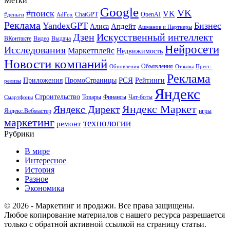
Метки
Google
VK
#поиск
VK
ChatGPT
OpenAI
#деньги
AdFox
Реклама
YandexGPT
Бизнес
Апдейт
Алиса
Ашманов и Партнеры
Искусственный интеллект
Дзен
ВКонтакте
Видео
Выдача
Нейросети
Исследования
Маркетплейс
Недвижимость
Новости компаний
Объявления
Обновления
Отзывы
Пресс-
Реклама
РСЯ
Приложения
ПромоСтраницы
Рейтинги
релизы
Яндекс
Строительство
Товары
Финансы
Чат-боты
Смартфоны
Яндекс Маркет
Яндекс Директ
Яндекс.Вебмастер
игры
маркетинг
технологии
ремонт
Рубрики
В мире
Интересное
История
Разное
Экономика
© 2026 - Маркетинг и продажи. Все права защищены.
Любое копирование материалов с нашего ресурса разрешается
только с обратной активной ссылкой на страницу статьи.