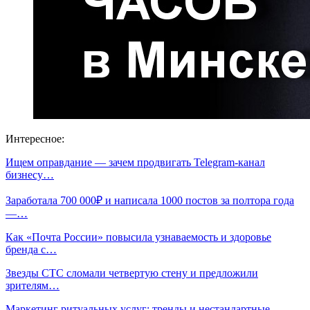
Интересное:
Ищем оправдание — зачем продвигать Telegram-канал
бизнесу…
Заработала 700 000₽ и написала 1000 постов за полтора года
—…
Как «Почта России» повысила узнаваемость и здоровье
бренда с…
Звезды СТС сломали четвертую стену и предложили
зрителям…
Маркетинг ритуальных услуг: тренды и нестандартные