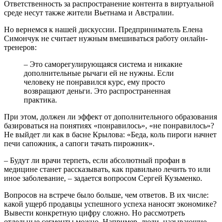
Ответственность за распространение контента в виртуальной
среде несут также жители Вьетнама и Австралии.
Но вернемся к нашей дискуссии. Предприниматель Елена
Симончук не считает нужным вмешиваться работу онлайн-
тренеров:
– Это саморегулирующаяся система и никакие
дополнительные рычаги ей не нужны. Если
человеку не понравился курс, ему просто
возвращают деньги. Это распространенная
практика.
При этом, должен ли эффект от дополнительного образования
базироваться на понятиях «понравилось», «не понравилось»?
Не выйдет ли как в басне Крылова: «Беда, коль пироги начнет
печи сапожник, а сапоги тачать пирожник».
– Будут ли врачи терпеть, если абсолютный профан в
медицине станет рассказывать, как правильно лечить то или
иное заболевание, – задается вопросом Сергей Кузьменко.
Вопросов на встрече было больше, чем ответов. В их числе:
какой ущерб продавцы успешного успеха наносят экономике?
Вывести конкретную цифру сложно. Но рассмотреть
отдельные сегменты можно. Например, люди, называющие