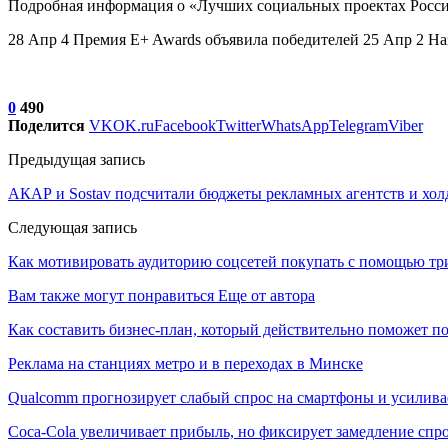
Подробная информация о «Лучших социальных проектах Росси
28 Апр 4 Премия E+ Awards объявила победителей 25 Апр 2 На
0
490
Поделится
VK
OK.ru
Facebook
Twitter
WhatsApp
Telegram
Viber
Предыдущая запись
АКАР и Sostav подсчитали бюджеты рекламных агентств и холд
Следующая запись
Как мотивировать аудиторию соцсетей покупать с помощью три
Вам также могут понравиться
Еще от автора
Как составить бизнес-план, который действительно поможет 
Реклама на станциях метро и в переходах в Минске
Qualcomm прогнозирует слабый спрос на смартфоны и усилива
Coca-Cola увеличивает прибыль, но фиксирует замедление спр