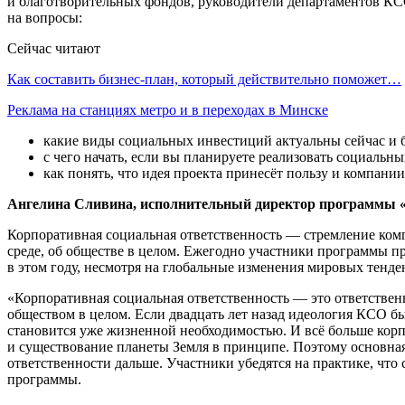
и благотворительных фондов, руководители департаментов КСО
на вопросы:
Сейчас читают
Как составить бизнес-план, который действительно поможет…
Реклама на станциях метро и в переходах в Минске
какие виды социальных инвестиций актуальны сейчас и 
с чего начать, если вы планируете реализовать социальн
как понять, что идея проекта принесёт пользу и компании
Ангелина Сливина, исполнительный директор программы 
Корпоративная социальная ответственность — стремление компа
среде, об обществе в целом. Ежегодно участники программы пр
в этом году, несмотря на глобальные изменения мировых тенд
«Корпоративная социальная ответственность — это ответственн
обществом в целом. Если двадцать лет назад идеология КСО б
становится уже жизненной необходимостью. И всё больше корп
и существование планеты Земля в принципе. Поэтому основная
ответственности дальше. Участники убедятся на практике, что 
программы.