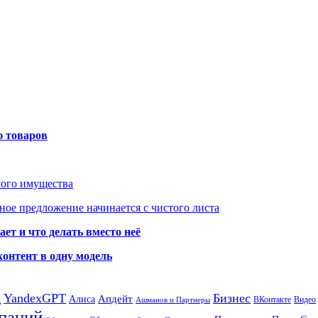
ю товаров
мого имущества
ое предложение начинается с чистого листа
ет и что делать вместо неё
контент в одну модель
а
YandexGPT
Бизнес
Апдейт
Алиса
ВКонтакте
Видео
Ашманов и Партнеры
паний