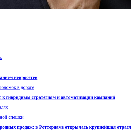
к
ванием нейросетей
поломок в дороге
ят к гибридным стратегиям и автоматизации кампаний
алях
нной спешки
одных продаж: в Роттердаме открылась крупнейшая отрас