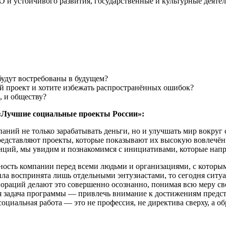
 и устойчивого развития, государственные и культурные деятел
будут востребованы в будущем?
ый проект и хотите избежать распространённых ошибок?
, и обществу?
«Лучшие социальные проекты России»:
ний не только зарабатывать деньги, но и улучшать мир вокруг с
едставляют проекты, которые показывают их высокую вовлечённо
енций, мы увидим и познакомимся с инициативами, которые напр
ость компании перед всеми людьми и организациями, с которыми
ыла воспринята лишь отдельными энтузиастами, то сегодня ситу
ораций делают это совершенно осознанно, понимая всю меру св
 задача программы — привлечь внимание к достижениям предста
социальная работа — это не профессия, не директива сверху, а 