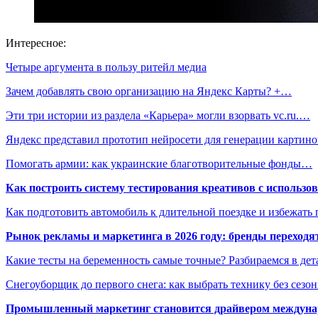
Интересное:
Четыре аргумента в пользу ритейл медиа
Зачем добавлять свою организацию на Яндекс Карты? +…
Эти три истории из раздела «Карьера» могли взорвать vc.ru.…
Яндекс представил прототип нейросети для генерации картино
Помогать армии: как украинские благотворительные фонды…
Как построить систему тестирования креативов с использо
Как подготовить автомобиль к длительной поездке и избежать 
Рынок рекламы и маркетинга в 2026 году: бренды переход
Какие тесты на беременность самые точные? Разбираемся в дет
Снегоуборщик до первого снега: как выбрать технику без сезо
Промышленный маркетинг становится драйвером междунар