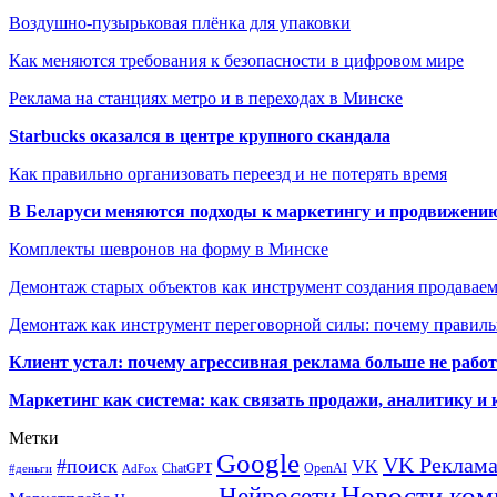
Воздушно-пузырьковая плёнка для упаковки
Как меняются требования к безопасности в цифровом мире
Реклама на станциях метро и в переходах в Минске
Starbucks оказался в центре крупного скандала
Как правильно организовать переезд и не потерять время
В Беларуси меняются подходы к маркетингу и продвижени
Комплекты шевронов на форму в Минске
Демонтаж старых объектов как инструмент создания продавае
Демонтаж как инструмент переговорной силы: почему правильн
Клиент устал: почему агрессивная реклама больше не работа
Маркетинг как система: как связать продажи, аналитику и 
Метки
Google
VK Реклам
#поиск
VK
ChatGPT
OpenAI
#деньги
AdFox
Новости ком
Нейросети