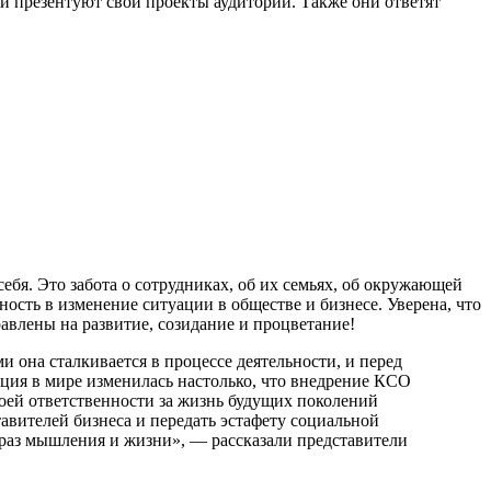
и презентуют свои проекты аудитории. Также они ответят
ебя. Это забота о сотрудниках, об их семьях, об окружающей
сть в изменение ситуации в обществе и бизнесе. Уверена, что
авлены на развитие, созидание и процветание!
 она сталкивается в процессе деятельности, и перед
ация в мире изменилась настолько, что внедрение КСО
оей ответственности за жизнь будущих поколений
вителей бизнеса и передать эстафету социальной
образ мышления и жизни», — рассказали представители